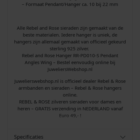
v
– Formaat Pendant/Hanger ca. 10 bij 22 mm
e
r
a
Alle Rebel and Rose sieraden zijn gemaakt van de
a
beste materialen. Iedere hanger is uniek, de
n
hangers zijn allemaal gemaakt van officieel gekeurd
t
sterling 925 zilver.
a
Rebel and Rose Hanger RR-PD010-S Pendant
l
Angles Wing – Bestel eenvoudig online bij
JuweliersWebshop.nl
Juwelierswebshop.nl is officieel dealer Rebel & Rose
armbanden en sieraden – Rebel & Rose hangers
online.
REBEL & ROSE zilveren sieraden voor dames en
heren – GRATIS verzending in NEDERLAND vanaf
Euro 49,- !
Specificaties