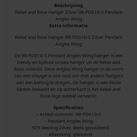
Beschrijving
l
Rebel and Rose Hanger Zilver RR-PD010-S Pendant
e
Angles Wing
s
Extra informatie
W
i
Rebel and Rose Hanger RR-PD010-S Zilver Pendant
n
Angles Wing
g
R
De RR-PD010-S Pendant Angles Wing hanger is een
R
trendy en tijdloze unisex hanger uit de Rebel and
-
Rose collectie. Deze Angles Wing hanger in de vorm
P
van een vleugel is ook leuk om met andere hangers
D
aan een ketting te dragen. De hanger is aan beide
0
kanten bewerkt en op achterkant is het Rebel and
1
Rose logo subtiel verwerkt.
0
-
Specificaties:
S
– Artikel nummer: RR-PD010-S
Z
– Pendant Angles Wing
i
– 925 Sterling Zilver, deels geoxideerd
l
– Afwerking: glanzend