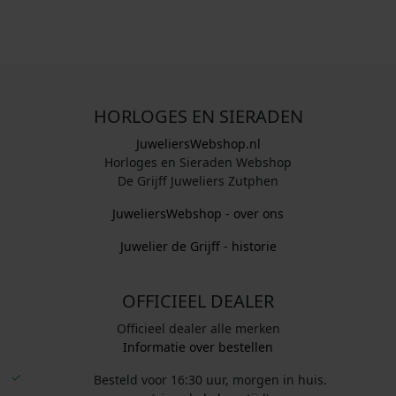
0
0
0
0
.
.
HORLOGES EN SIERADEN
JuweliersWebshop.nl
Horloges en Sieraden Webshop
De Grijff Juweliers Zutphen
JuweliersWebshop - over ons
Juwelier de Grijff - historie
OFFICIEEL DEALER
Officieel dealer alle merken
Informatie over bestellen
Besteld voor 16:30 uur, morgen in huis.