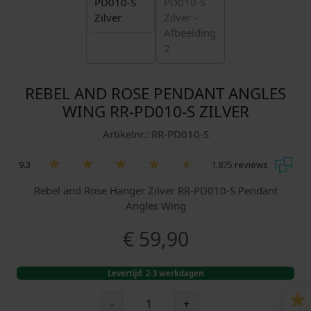
REBEL AND ROSE PENDANT ANGLES
WING RR-PD010-S ZILVER
Artikelnr.: RR-PD010-S
9.3
1.875 reviews
Rebel and Rose Hanger Zilver RR-PD010-S Pendant
Angles Wing
€
59,90
Levertijd: 2-3 werkdagen
R
-
+