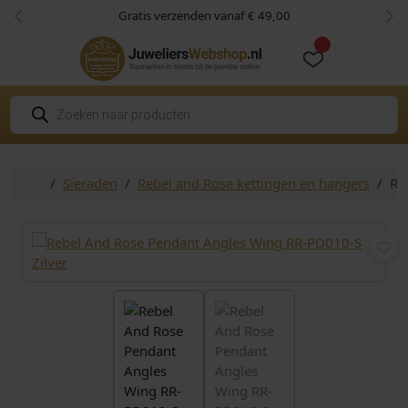
Skip to content
Skip to footer
Gratis verzenden vanaf € 49,00
Vorige
Vol
Cart
Account
P
r
o
d
u
c
Home
Sieraden
Rebel and Rose kettingen en hangers
Re
t
e
n
z
o
e
k
e
n