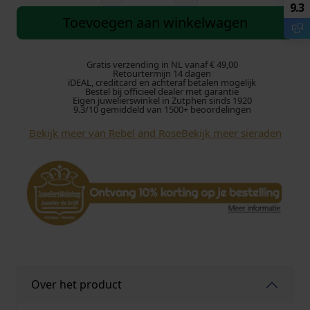
e
9.3
b
Toevoegen aan winkelwagen
e
l
A
Gratis verzending in NL vanaf € 49,00
Retourtermijn 14 dagen
n
iDEAL, creditcard en achteraf betalen mogelijk
Bestel bij officieel dealer met garantie
d
Eigen juwelierswinkel in Zutphen sinds 1920
R
9.3/10 gemiddeld van 1500+ beoordelingen
o
Bekijk meer van Rebel and Rose
Bekijk meer sieraden
s
e
P
e
n
d
a
n
t
A
Over het product
n
g