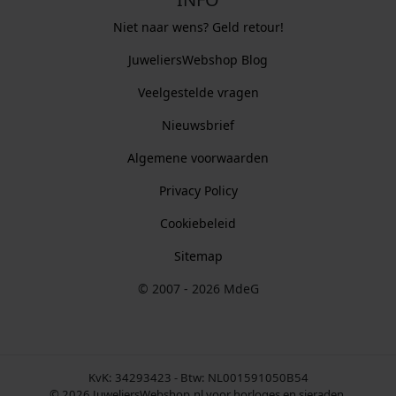
Niet naar wens? Geld retour!
JuweliersWebshop Blog
Veelgestelde vragen
Nieuwsbrief
Algemene voorwaarden
Privacy Policy
Cookiebeleid
Sitemap
© 2007 - 2026 MdeG
KvK: 34293423 - Btw: NL001591050B54
© 2026 JuweliersWebshop.nl voor horloges en sieraden.