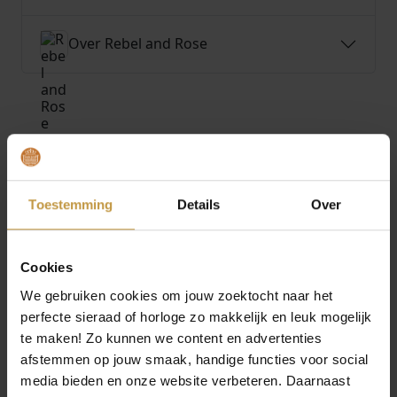
Over Rebel and Rose
MEER VAN REBEL AND ROSE
O
H
O
H
€
239,00
€
178,00
€
129,00
€
88,00
o
u
o
u
Toestemming
Details
Over
r
i
r
i
REBEL AND ROSE
REBEL AND ROSE
Aanbieding!
Aanbieding!
TWISTED 925
SMALL BRAIDED
s
d
s
d
ANTHRACITE RR-
ANTHRACITE RR-
p
i
p
i
Cookies
L0154-S-L ARMB…
L0152-S-M AR…
r
g
r
g
We gebruiken cookies om jouw zoektocht naar het
1x Direct leverbaar, 1
1x Direct leverbaar, 1
o
e
o
e
werkdag
werkdag
perfecte sieraad of horloge zo makkelijk en leuk mogelijk
n
p
n
p
te maken! Zo kunnen we content en advertenties
k
r
k
r
afstemmen op jouw smaak, handige functies voor social
e
i
e
i
media bieden en onze website verbeteren. Daarnaast
l
j
l
j