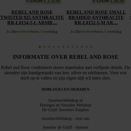
€
239,00
Oorspronkelijke
€
178,00
Huidige
€
129,00
Oorspronk
€
88,00
Hui
prijs
prijs
prijs
pri
was:
is:
was:
is:
REBEL AND ROSE
REBEL AND ROSE SMALL
€ 239,00.
€ 178,00.
€ 129,00.
€ 8
TWISTED 925 ANTHRACITE
BRAIDED ANTHRACITE
RR-L0154-S-L ARMB…
RR-L0152-S-M AR…
1x Direct leverbaar, 1 werkdag
1x Direct leverbaar, 1 werkdag
INFORMATIE OVER REBEL AND ROSE
Rebel and Rose combineert stoere materialen met verfijnde details. De
sieraden zijn handgemaakt van leer, zilver en edelstenen. Voor wie
durft op te vallen en zijn eigen stijl wil laten zien.
HORLOGES EN SIERADEN
JuweliersWebshop.nl
Horloges en Sieraden Webshop
De Grijff Juweliers Zutphen
JuweliersWebshop - over ons
Juwelier de Grijff - historie