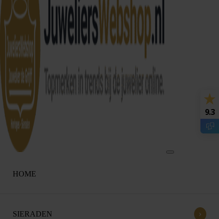
9.3
HOME
›
SIERADEN