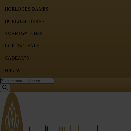
HORLOGES DAMES
HORLOGE HEREN
SMARTWATCHES
KORTING-SALE
CADEAU’S
NIEUW
Producten
zoeken