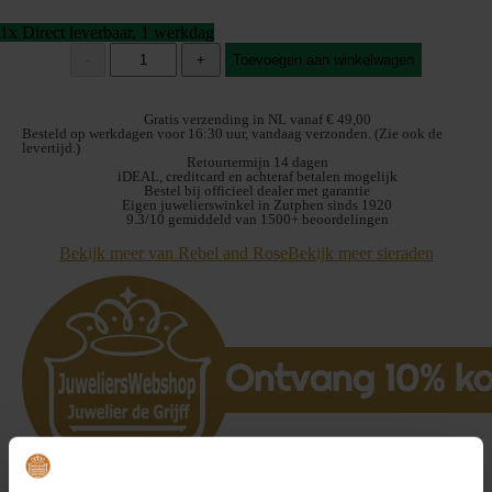
1x Direct leverbaar, 1 werkdag
Rebel
-
+
Toevoegen aan winkelwagen
and
Rose
Dual
Gratis verzending in NL vanaf € 49,00
Twisted
Besteld op werkdagen voor 16:30 uur, vandaag verzonden. (Zie ook de
levertijd.)
Brown
Retourtermijn 14 dagen
RR-
iDEAL, creditcard en achteraf betalen mogelijk
L0137-
Bestel bij officieel dealer met garantie
Eigen juwelierswinkel in Zutphen sinds 1920
S-
9.3/10 gemiddeld van 1500+ beoordelingen
L
Armband
Bekijk meer van Rebel and Rose
Bekijk meer sieraden
19cm
aantal