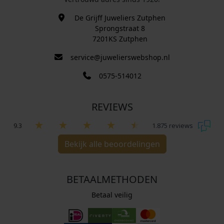
De Grijff Juweliers Zutphen
Sprongstraat 8
7201KS Zutphen
service@juwelierswebshop.nl
0575-514012
REVIEWS
9.3
1.875 reviews
Bekijk alle beoordelingen
BETAALMETHODEN
Betaal veilig