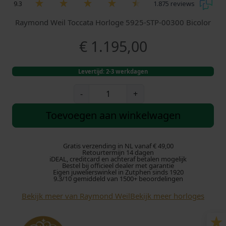
9.3
1.875 reviews
Raymond Weil Toccata Horloge 5925-STP-00300 Bicolor
€
1.195,00
Levertijd: 2-3 werkdagen
R
-
+
a
y
Toevoegen aan winkelwagen
m
o
n
Gratis verzending in NL vanaf € 49,00
Retourtermijn 14 dagen
d
iDEAL, creditcard en achteraf betalen mogelijk
Bestel bij officieel dealer met garantie
W
Eigen juwelierswinkel in Zutphen sinds 1920
e
9.3/10 gemiddeld van 1500+ beoordelingen
i
Bekijk meer van Raymond Weil
Bekijk meer horloges
l
T
o