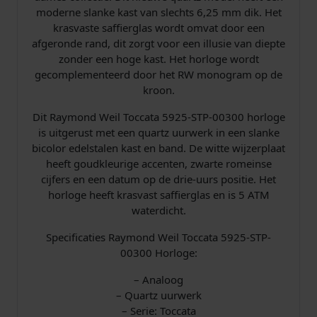
5
moderne slanke kast van slechts 6,25 mm dik. Het
-
krasvaste saffierglas wordt omvat door een
S
afgeronde rand, dit zorgt voor een illusie van diepte
T
zonder een hoge kast. Het horloge wordt
P
gecomplementeerd door het RW monogram op de
-
kroon.
0
0
Dit Raymond Weil Toccata 5925-STP-00300 horloge
3
is uitgerust met een quartz uurwerk in een slanke
0
bicolor edelstalen kast en band. De witte wijzerplaat
0
heeft goudkleurige accenten, zwarte romeinse
a
cijfers en een datum op de drie-uurs positie. Het
a
horloge heeft krasvast saffierglas en is 5 ATM
n
waterdicht.
t
Specificaties Raymond Weil Toccata 5925-STP-
a
00300 Horloge:
l
– Analoog
– Quartz uurwerk
– Serie: Toccata