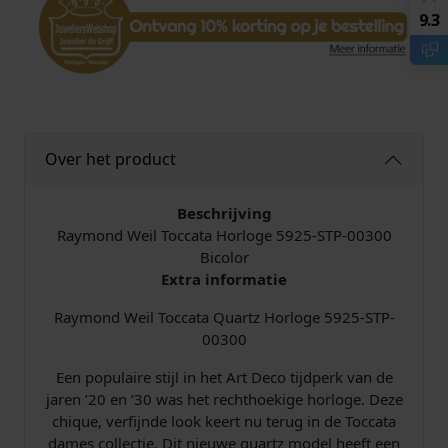
c
9.3
c
a
t
a
D
a
Over het product
m
e
Beschrijving
s
Raymond Weil Toccata Horloge 5925-STP-00300
h
Bicolor
o
Extra informatie
r
l
Raymond Weil Toccata Quartz Horloge 5925-STP-
o
00300
g
e
Een populaire stijl in het Art Deco tijdperk van de
5
jaren ’20 en ’30 was het rechthoekige horloge. Deze
9
chique, verfijnde look keert nu terug in de Toccata
2
dames collectie. Dit nieuwe quartz model heeft een