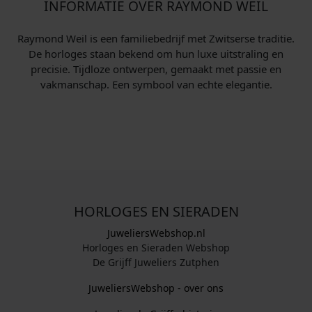
INFORMATIE OVER RAYMOND WEIL
.
1
.
Raymond Weil is een familiebedrijf met Zwitserse traditie.
De horloges staan bekend om hun luxe uitstraling en
3
precisie. Tijdloze ontwerpen, gemaakt met passie en
9
vakmanschap. Een symbool van echte elegantie.
5
,
0
0
.
HORLOGES EN SIERADEN
JuweliersWebshop.nl
Horloges en Sieraden Webshop
De Grijff Juweliers Zutphen
JuweliersWebshop - over ons