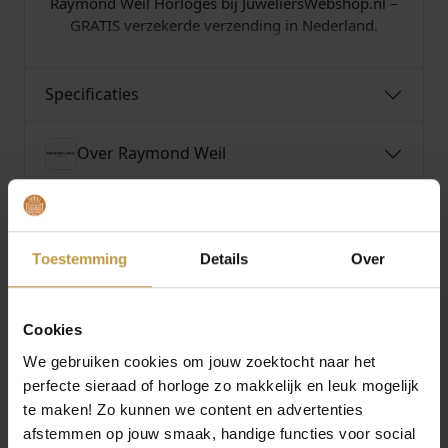
Raymond Weil Horloges bij JuweliersWebshop.nl –
GRATIS verzekerde verzending in Nederland.
Specificaties
Over Raymond Weil
Toestemming
Details
Over
MEER VAN RAYMOND WEIL
O
H
€
1.175,00
€
1.395,00
€
1.250,00
o
u
Cookies
r
i
RAYMOND WEIL
RAYMOND WEIL
Aanbieding!
We gebruiken cookies om jouw zoektocht naar het
TOCCATA HERITAGE
TANGO
s
d
perfecte sieraad of horloge zo makkelijk en leuk mogelijk
DAMESHORLOGE
DAMESHORLOGE
p
i
5280-STC-500…
5960-STP-30041
te maken! Zo kunnen we content en advertenties
r
g
afstemmen op jouw smaak, handige functies voor social
Direct leverbaar, 1
Levertijd: 2-3 werkdagen
o
e