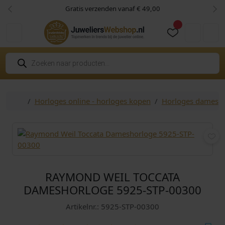
Skip to content
Skip to footer
Gratis verzenden vanaf € 49,00
Vorige
Vol
Cart
Account
P
r
o
d
u
c
Home
Horloges online - horloges kopen
Horloges dames
t
e
n
z
o
e
k
e
n
RAYMOND WEIL TOCCATA
DAMESHORLOGE 5925-STP-00300
Artikelnr.: 5925-STP-00300