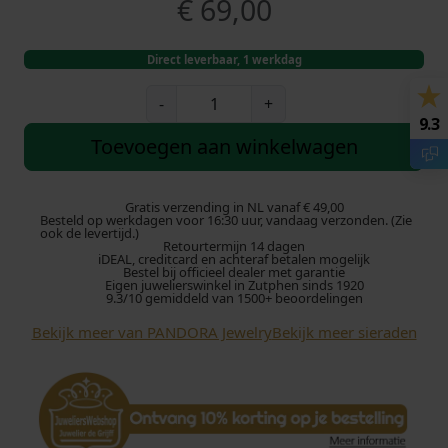
€
69,00
Direct leverbaar, 1 werkdag
P
-
+
a
9.3
n
Toevoegen aan winkelwagen
d
o
r
Gratis verzending in NL vanaf € 49,00
Besteld op werkdagen voor 16:30 uur, vandaag verzonden. (Zie
a
ook de levertijd.)
Retourtermijn 14 dagen
B
iDEAL, creditcard en achteraf betalen mogelijk
e
Bestel bij officieel dealer met garantie
Eigen juwelierswinkel in Zutphen sinds 1920
d
9.3/10 gemiddeld van 1500+ beoordelingen
e
Bekijk meer van PANDORA Jewelry
Bekijk meer sieraden
l
S
i
l
v
e