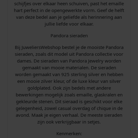
schijfjes over elkaar heen schuiven, past het emaille
e
hart perfect in de opengewerkte vorm. Geef de helft
r
van deze bedel aan je geliefde als herinnering aan
C
jullie liefde voor elkaar.
h
a
Pandora sieraden
r
m
Bij JuweliersWebshop bestel je de mooiste Pandora
7
sieraden, zoals dit model uit Pandora collectie voor
9
dames. De sieraden van Pandora Jewelry worden
9
gemaakt van mooie materialen. De sieraden
1
worden gemaakt van 925 sterling silver en hebben
8
een mooie zilver kleur, of de luxe kleur van silver
7
goldplated. Ook zijn bedels met andere
C
bewerkingen mogelijk zoals emaille, glaskralen en
0
gekleurde stenen. Dit sieraad is geschikt voor elke
1
gelegenheid, zowel casual overdag of chique in de
a
avond. Maak je eigen verhaal. De meeste sieraden
a
zijn ook verkrijgbaar in setjes.
n
t
Kenmerken: