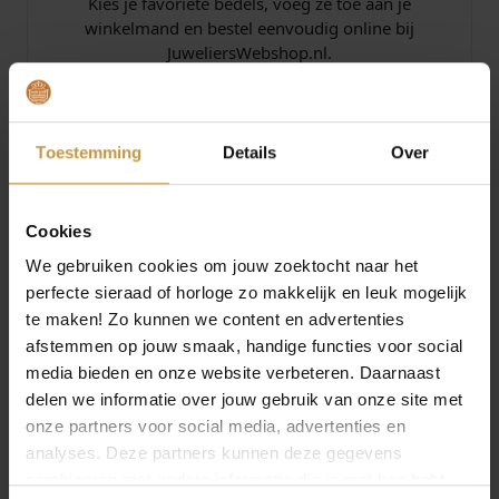
Kies je favoriete bedels, voeg ze toe aan je
winkelmand en bestel eenvoudig online bij
JuweliersWebshop.nl.
Pandora verkooppunt en dealer
JuweliersWebshop is officieel dealer van Pandora
Toestemming
Details
Over
sieraden. Wij bieden uitstekende service op je
aankoop in onze webshop. Bestel jouw Pandora
sieraden op een werkdag voor 16:30 uur, dan
Cookies
worden deze dezelfde dag al verzonden, ook
levering op zaterdag. De verzending is gratis vanaf
We gebruiken cookies om jouw zoektocht naar het
€49,- per bestelling.
perfecte sieraad of horloge zo makkelijk en leuk mogelijk
te maken! Zo kunnen we content en advertenties
afstemmen op jouw smaak, handige functies voor social
Specificaties
media bieden en onze website verbeteren. Daarnaast
delen we informatie over jouw gebruik van onze site met
Over PANDORA Jewelry
onze partners voor social media, advertenties en
analyses. Deze partners kunnen deze gegevens
combineren met andere informatie die je met hen hebt