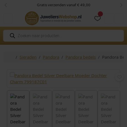
Skip to content
Skip to footer
Gratis verzenden vanaf € 49,00
Vorige
Vol
Cart
Account
P
r
o
d
u
c
Home
Sieraden
Pandora
Pandora bedels
Pandora Bed
t
e
n
z
o
e
k
e
n