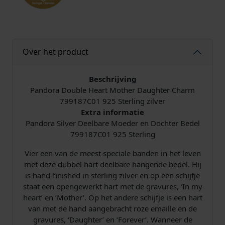
r
D
e
e
Over het product
l
b
a
Beschrijving
r
Pandora Double Heart Mother Daughter Charm
e
799187C01 925 Sterling zilver
M
Extra informatie
o
Pandora Silver Deelbare Moeder en Dochter Bedel
e
799187C01 925 Sterling
d
Vier een van de meest speciale banden in het leven
e
met deze dubbel hart deelbare hangende bedel. Hij
r
is hand-finished in sterling zilver en op een schijfje
D
staat een opengewerkt hart met de gravures, ‘In my
o
heart’ en ‘Mother’. Op het andere schijfje is een hart
c
van met de hand aangebracht roze emaille en de
h
gravures, ‘Daughter’ en ‘Forever’. Wanneer de
t