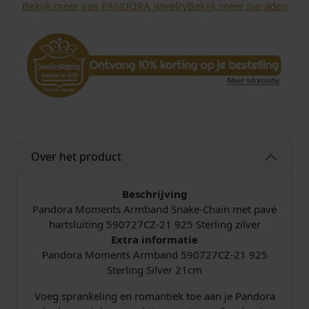
Bekijk meer van PANDORA Jewelry
Bekijk meer sieraden
a
n
d
S
i
l
v
e
r
S
Over het product
p
r
a
Beschrijving
n
Pandora Moments Armband Snake-Chain met pavé
k
hartsluiting 590727CZ-21 925 Sterling zilver
e
Extra informatie
l
Pandora Moments Armband 590727CZ-21 925
e
Sterling Silver 21cm
n
Voeg sprankeling en romantiek toe aan je Pandora
d