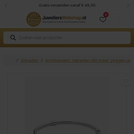
Skip to content
Skip to footer
Gratis verzenden vanaf € 49,00
Vorige
Vol
0
Cart
Account
P
r
o
d
u
c
Home
Sieraden
Armbanden: sieraden die meer zeggen da
t
e
n
z
o
e
k
e
n