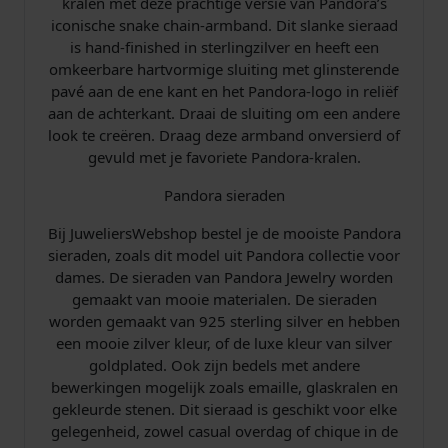
kralen met deze prachtige versie van Pandora’s
H
iconische snake chain-armband. Dit slanke sieraad
a
is hand-finished in sterlingzilver en heeft een
r
omkeerbare hartvormige sluiting met glinsterende
t
pavé aan de ene kant en het Pandora-logo in reliëf
P
aan de achterkant. Draai de sluiting om een andere
a
look te creëren. Draag deze armband onversierd of
v
gevuld met je favoriete Pandora-kralen.
é
2
Pandora sieraden
1
c
Bij JuweliersWebshop bestel je de mooiste Pandora
m
sieraden, zoals dit model uit Pandora collectie voor
5
dames. De sieraden van Pandora Jewelry worden
9
gemaakt van mooie materialen. De sieraden
0
worden gemaakt van 925 sterling silver en hebben
7
een mooie zilver kleur, of de luxe kleur van silver
2
goldplated. Ook zijn bedels met andere
7
bewerkingen mogelijk zoals emaille, glaskralen en
C
gekleurde stenen. Dit sieraad is geschikt voor elke
Z
gelegenheid, zowel casual overdag of chique in de
-