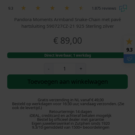
9.3
1.875 reviews
Pandora Moments Armband Snake-Chain met pavé
hartsluiting 590727CZ-21 925 Sterling zilver
€
89,00
9.3
Direct leverbaar, 1 werkdag
P
-
+
a
n
Toevoegen aan winkelwagen
d
o
r
Gratis verzending in NL vanaf € 49,00
Besteld op werkdagen voor 16:30 uur, vandaag verzonden. (Zie
a
ook de levertijd.)
Retourtermijn 14 dagen
A
iDEAL, creditcard en achteraf betalen mogelijk
r
Bestel bij officieel dealer met garantie
Eigen juwelierswinkel in Zutphen sinds 1920
m
9.3/10 gemiddeld van 1500+ beoordelingen
b