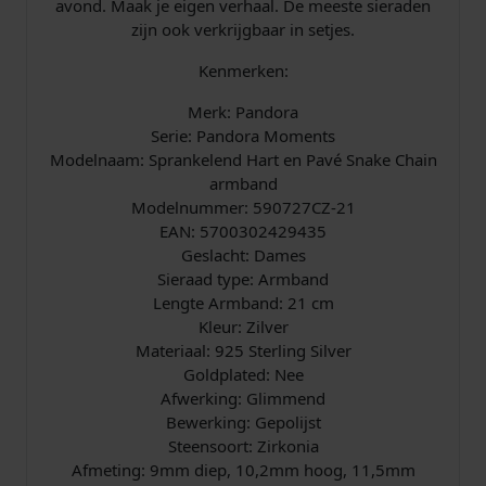
avond. Maak je eigen verhaal. De meeste sieraden
2
zijn ook verkrijgbaar in setjes.
1
a
Kenmerken:
a
Merk: Pandora
n
Serie: Pandora Moments
t
Modelnaam: Sprankelend Hart en Pavé Snake Chain
a
armband
l
Modelnummer: 590727CZ-21
EAN: 5700302429435
Geslacht: Dames
Sieraad type: Armband
Lengte Armband: 21 cm
Kleur: Zilver
Materiaal: 925 Sterling Silver
Goldplated: Nee
Afwerking: Glimmend
Bewerking: Gepolijst
Steensoort: Zirkonia
Afmeting: 9mm diep, 10,2mm hoog, 11,5mm