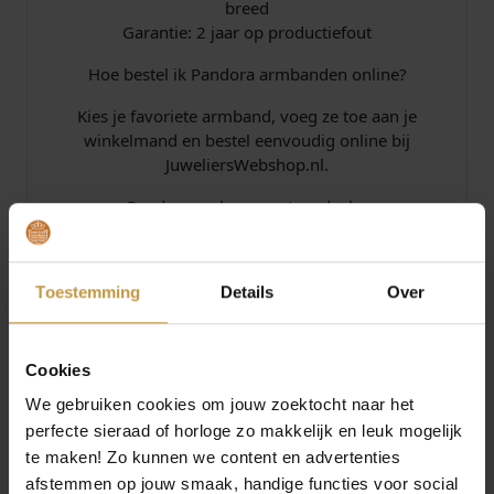
breed
Garantie: 2 jaar op productiefout
Hoe bestel ik Pandora armbanden online?
Kies je favoriete armband, voeg ze toe aan je
winkelmand en bestel eenvoudig online bij
JuweliersWebshop.nl.
Pandora verkooppunt en dealer
JuweliersWebshop is officieel dealer van Pandora
sieraden. Wij bieden uitstekende service op je
Toestemming
Details
Over
aankoop in onze webshop. Bestel jouw Pandora
sieraden op een werkdag voor 16:30 uur, dan
worden deze dezelfde dag al verzonden, ook
levering op zaterdag. De verzending is gratis vanaf
Cookies
€49,- per bestelling.
We gebruiken cookies om jouw zoektocht naar het
perfecte sieraad of horloge zo makkelijk en leuk mogelijk
te maken! Zo kunnen we content en advertenties
afstemmen op jouw smaak, handige functies voor social