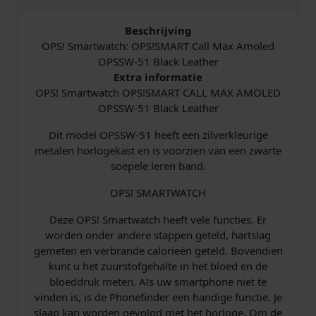
C
a
Beschrijving
l
OPS! Smartwatch: OPS!SMART Call Max Amoled
l
OPSSW-51 Black Leather
M
Extra informatie
a
OPS! Smartwatch OPS!SMART CALL MAX AMOLED
x
OPSSW-51 Black Leather
A
Dit model OPSSW-51 heeft een zilverkleurige
m
metalen horlogekast en is voorzien van een zwarte
o
soepele leren band.
l
e
OPS! SMARTWATCH
d
B
Deze OPS! Smartwatch heeft vele functies. Er
l
worden onder andere stappen geteld, hartslag
a
gemeten en verbrande calorieën geteld. Bovendien
c
kunt u het zuurstofgehalte in het bloed en de
k
bloeddruk meten. Als uw smartphone niet te
L
vinden is, is de Phonefinder een handige functie. Je
e
slaap kan worden gevolgd met het horloge. Om de