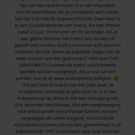
a
tijd van een race te meten is er een stopwatch
t
functie beschikbaar. Als je rondetijden wilt meten,
h
kan dat ook met de stopwatchfunctie. Daarnaast is
e
er een countdowntimer aan boord, die kan aftellen
r
vanaf 23 uur, 59 minuten en 59 seconden. Als je
a
aan gebeurtenissen herinnerd wilt worden of
a
gewekt wilt worden, kunt u maximaal acht alarmen
n
instellen, die ook alleen op bepaalde dagen van de
t
week kunnen worden geactiveerd. Met deze OPS!
a
SMARTWATCH kunnen de meest voorkomende
l
sporten worden vastgelegd. Als je niet nat wilt
worden, kun je de weersvoorspelling bekijken. 🙂
Om een ​​foto te maken van een plek waar de
smartphone onhandig te gebruiken is, is er een
ontspanknop op afstand met een vertraging van
drie seconden beschikbaar. Met een veegbeweging
naar links kunnen verschillende functies worden
opgeslagen als snelle toegang. Verschillende
wijzerplaten kunnen ook worden gedownload in de
bijbehorende ‘OPS Smartwatch’-app voor Android