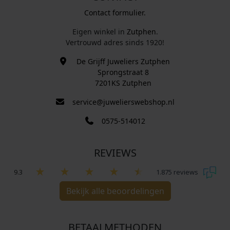
Contact formulier.
Eigen winkel in
Zutphen
.
Vertrouwd adres sinds 1920!
De Grijff Juweliers Zutphen
Sprongstraat 8
7201KS Zutphen
service@juwelierswebshop.nl
0575-514012
REVIEWS
9.3
1.875 reviews
Bekijk alle beoordelingen
BETAALMETHODEN