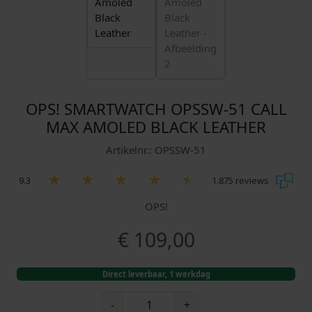
OPS! SMARTWATCH OPSSW-51 CALL
MAX AMOLED BLACK LEATHER
Artikelnr.: OPSSW-51
9.3
1.875 reviews
OPS!
€
109,00
Direct leverbaar, 1 werkdag
O
-
+