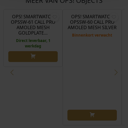
MEER VAN OPS! OBJECTS
€
109,00
€
109,00
OPS! SMARTWATCH
OPS! SMARTWATCH
OPSSW-61 CALL PRO
OPSSW-60 CALL PRO
AMOLED MESH
AMOLED MESH SILVER
GOLDPLATE…
Binnenkort verwacht
Direct leverbaar, 1
werkdag