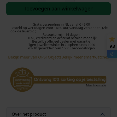
P
S
Toevoegen aan winkelwagen
!
S
M
Gratis verzending in NL vanaf € 49,00
Besteld op werkdagen voor 16:30 uur, vandaag verzonden. (Zie
A
ook de levertijd.)
Retourtermijn 14 dagen
R
iDEAL, creditcard en achteraf betalen mogelijk
T
Bestel bij officieel dealer met garantie
Eigen juwelierswinkel in Zutphen sinds 1920
9.3
W
9.3/10 gemiddeld van 1500+ beoordelingen
A
Bekijk meer van OPS! Objects
Bekijk meer smartwatches
T
C
H
O
P
S
S
W
-
5
Over het product
1