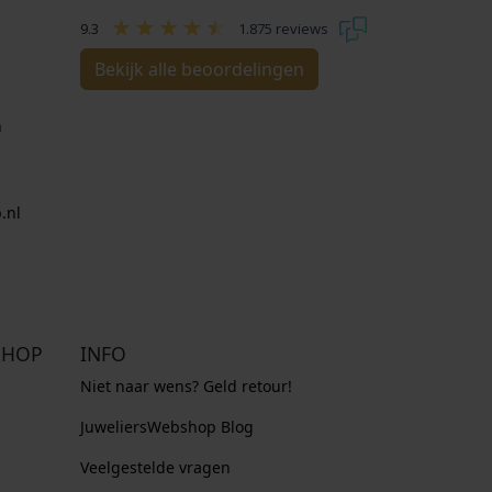
9.3
1.875 reviews
Bekijk alle beoordelingen
n
.nl
SHOP
INFO
Niet naar wens? Geld retour!
JuweliersWebshop Blog
Veelgestelde vragen