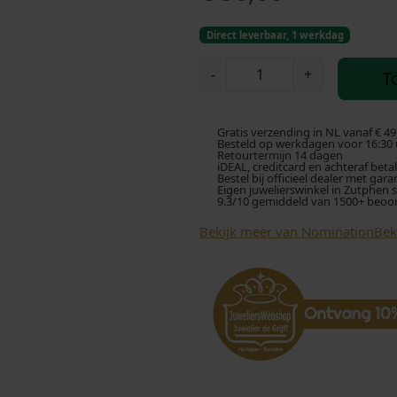
Direct leverbaar, 1 werkdag
N
-
+
T
o
m
i
Gratis verzending in NL vanaf € 49
n
Besteld op werkdagen voor 16:30 u
Retourtermijn 14 dagen
a
iDEAL, creditcard en achteraf beta
Bestel bij officieel dealer met gara
t
Eigen juwelierswinkel in Zutphen 
9.3/10 gemiddeld van 1500+ beoo
i
o
Bekijk meer van Nomination
Bek
n
S
c
h
a
k
e
l