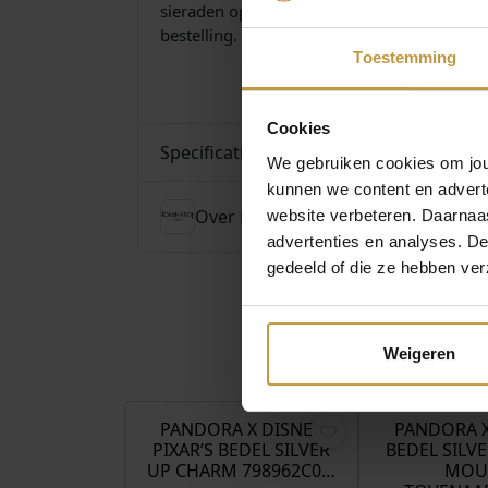
sieraden op een werkdag voor 16:30 uur, da
bestelling.
Toestemming
Cookies
Specificaties
We gebruiken cookies om jouw
kunnen we content en advert
Over Nomination
website verbeteren. Daarnaas
advertenties en analyses. D
gedeeld of die ze hebben ver
Weigeren
€
69,00
PANDORA X DISNEY
PANDORA X
PIXAR’S BEDEL SILVER
BEDEL SILV
UP CHARM 798962C0…
MOU