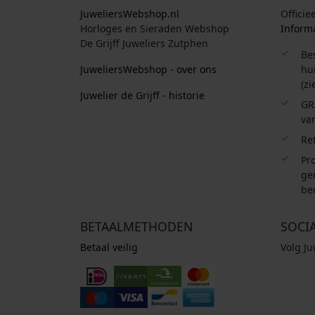
JuweliersWebshop.nl
Officie
Horloges en Sieraden Webshop
Informa
De Grijff Juweliers Zutphen
Be
JuweliersWebshop - over ons
hui
(zi
Juwelier de Grijff - historie
GR
van
Re
Pro
ge
be
BETAALMETHODEN
SOCI
Betaal veilig
Volg J