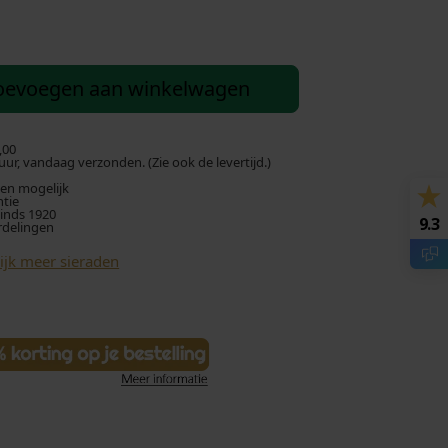
oevoegen aan winkelwagen
,00
ur, vandaag verzonden. (Zie ook de levertijd.)
len mogelijk
ntie
sinds 1920
9.3
rdelingen
ijk meer sieraden