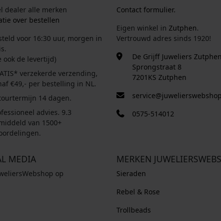
el dealer alle merken
Contact formulier.
tie over bestellen
Eigen winkel in
Zutphen
.
steld voor 16:30 uur, morgen in
Vertrouwd adres sinds 1920!
s.
De Grijff Juweliers Zutphe
e ook de levertijd)
Sprongstraat 8
ATIS* verzekerde verzending,
7201KS Zutphen
af €49,- per bestelling in NL.
service@juwelierswebshop
tourtermijn 14 dagen.
fessioneel advies. 9.3
0575-514012
middeld van 1500+
oordelingen.
AL MEDIA
MERKEN JUWELIERSWEB
uweliersWebshop op
Sieraden
Rebel & Rose
Trollbeads