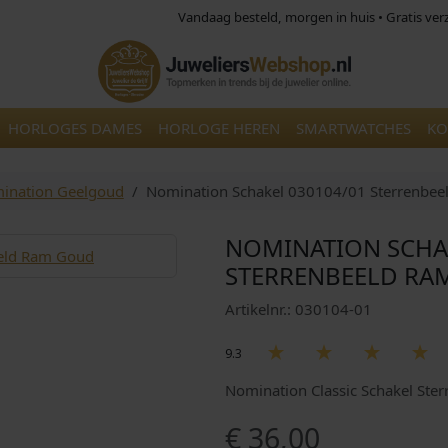
Vandaag besteld, morgen in huis • Gratis ve
HORLOGES DAMES
HORLOGE HEREN
SMARTWATCHES
KO
ination Geelgoud
Nomination Schakel 030104/01 Sterrenbe
NOMINATION SCHA
STERRENBEELD RA
Artikelnr.: 030104-01
9.3
Nomination Classic Schakel St
€
36,00