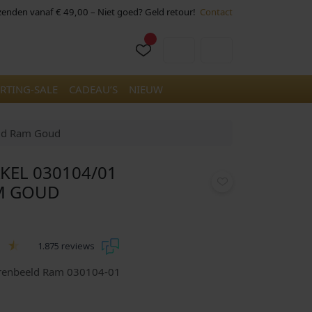
rzenden vanaf € 49,00 – Niet goed? Geld retour!
Contact
Cart
Account
RTING-SALE
CADEAU’S
NIEUW
eld Ram Goud
KEL 030104/01
M GOUD
1.875 reviews
errenbeeld Ram 030104-01