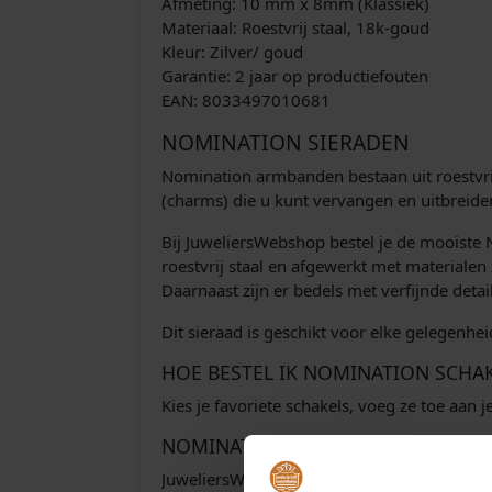
Afmeting: 10 mm x 8mm (Klassiek)
Materiaal: Roestvrij staal, 18k-goud
Kleur: Zilver/ goud
Garantie: 2 jaar op productiefouten
EAN: 8033497010681
NOMINATION SIERADEN
Nomination armbanden bestaan uit roestvrij
(charms) die u kunt vervangen en uitbreide
Bij JuweliersWebshop bestel je de mooiste 
roestvrij staal en afgewerkt met materialen
Daarnaast zijn er bedels met verfijnde deta
Dit sieraad is geschikt voor elke gelegenhe
HOE BESTEL IK NOMINATION SCHA
Kies je favoriete schakels, voeg ze toe aan
NOMINATION VERKOOPPUNT EN D
JuweliersWebshop is officieel dealer van N