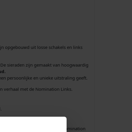
jn opgebouwd uit losse schakels en links
e. De sieraden zijn gemaakt van hoogwaardig
ud.
n persoonlijke en unieke uitstraling geeft.
gen verhaal met de Nomination Links.
.
p in onze webshop. Bestel jouw Nomination