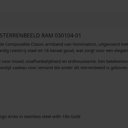
0
3
0
1
0
4
STERRENBEELD RAM 030104-01
/
r de Composable Classic armband van Nomination, uitgevoerd met
0
rdig roestvrij staal en 18 karaat goud, wat zorgt voor een elegante
1
S
l voor moed, onafhankelijkheid en enthousiasme. Een betekenisvo
t
oonlijk cadeau voor iemand die onder dit sterrenbeeld is geboren
e
r
r
e
n
b
e
e
 Aries in stainless steel with 18k-Gold
l
d