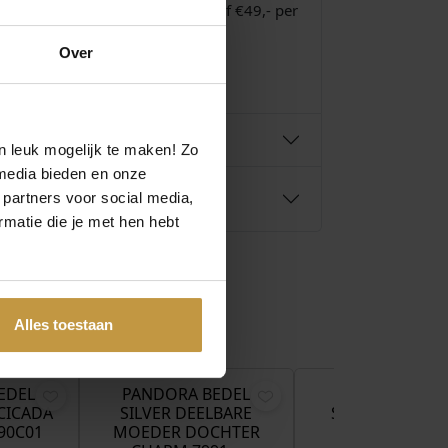
ag. De verzending is gratis vanaf €49,- per
Over
n leuk mogelijk te maken! Zo
media bieden en onze
 partners voor social media,
matie die je met hen hebt
Alles toestaan
€
75,00
€
69,00
EDEL
PANDORA BEDEL
PANDORA BED
CICADA
SILVER DEELBARE
SILVER OVERSI
90C01
MOEDER DOCHTER
VLINDER CHA