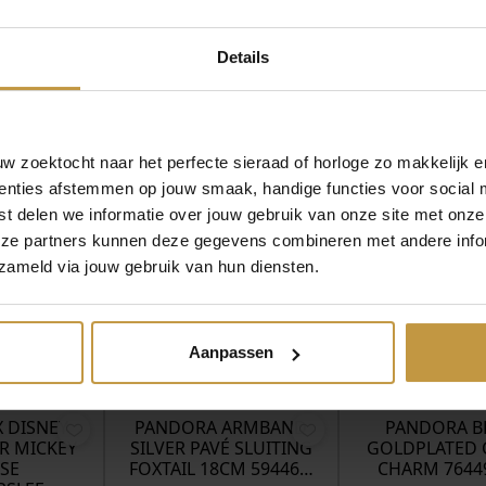
n worden deze dezelfde dag al verzonden, ook levering op zaterd
Details
 zoektocht naar het perfecte sieraad of horloge zo makkelijk e
enties afstemmen op jouw smaak, handige functies voor social 
t delen we informatie over jouw gebruik van onze site met onze
eze partners kunnen deze gegevens combineren met andere infor
zameld via jouw gebruik van hun diensten.
Aanpassen
MEER VAN PANDORA JEWELRY
€
69,00
€
75,00
 DISNEY
PANDORA ARMBAND
PANDORA B
ER MICKEY
SILVER PAVÉ SLUITING
GOLDPLATED 
SE
FOXTAIL 18CM 59446…
CHARM 7644