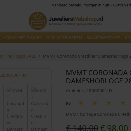
Vandaag besteld, morgen in huis • Gratis ve
HORLOGES DAMES
HORLOGE HEREN
SMARTWATCHES
KO
MT horloges SALE
MVMT Coronada Crestliner Dameshorloge
MVMT CORONADA C
DAMESHORLOGE 28
Artikelnr.: 28000001-D
9.3
MVMT horloge Coronada Crest
O
€
140,00
€
98,00