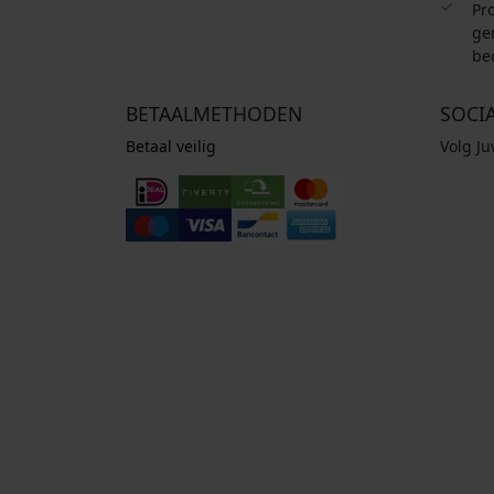
.
Pro
ge
be
BETAALMETHODEN
SOCI
Betaal veilig
Volg J