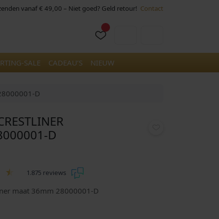
rzenden vanaf € 49,00 – Niet goed? Geld retour!
Contact
Cart
Account
RTING-SALE
CADEAU’S
NIEUW
 28000001-D
RESTLINER
000001-D
1.875 reviews
liner maat 36mm 28000001-D
H