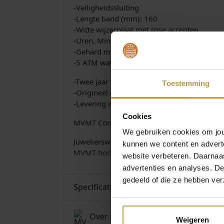
-Veiligheidssluiting
-Lengte band (mm): 160
-Witte wijzerplaat met rose accenten
-Uren, Minuten, Secondes, Datum
-Gehard mineraal glas
-5 ATM waterdicht (douchen)
-Twee jaar fabrieksgarantie
Toestemming
-Origineel garantiebewijs
-Levering in originele MVMT horlogedoos
Cookies
MVMT Coronada Crestliner 28000001-D H
We gebruiken cookies om jouw
Juwelierswebshop.nl is officieel dealer e
kunnen we content en advert
MVMT horloges. GRATIS verzekerde verzend
website verbeteren. Daarnaas
advertenties en analyses. D
gedeeld of die ze hebben ver
Specificaties
Over MVMT
Weigeren