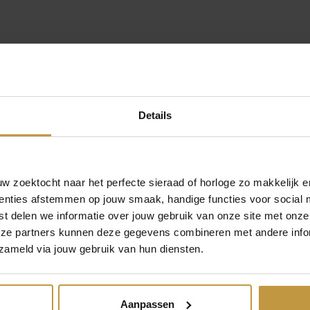
s
.
:
€
Details
1
4
orloge Dames
0
 zoektocht naar het perfecte sieraad of horloge zo makkelijk e
n verkooppunt van MVMT horloges – MVMT watches online.
enties afstemmen op jouw smaak, handige functies voor social 
,
ing in Nederland bij JuweliersWebshop.
t delen we informatie over jouw gebruik van onze site met onze
eze partners kunnen deze gegevens combineren met andere infor
0
zameld via jouw gebruik van hun diensten.
0
.
Aanpassen