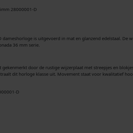
i
 36mm 28000001-D
j
i
k
e
:
ameshorloge is uitgevoerd in mat en glanzend edelstaal. De wijz
onada 36 mm serie.
p
r
ekenmerkt door de rustige wijzerplaat met streepjes en blokjes.
i
traalt dit horloge klasse uit. Movement staat voor kwalitatief h
j
8000001-D
s
,
w
a