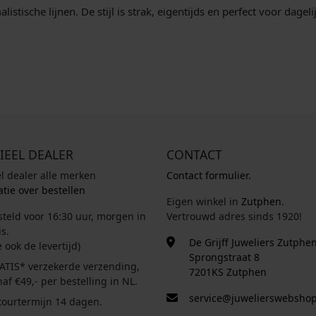
sche lijnen. De stijl is strak, eigentijds en perfect voor dagel
IEEL DEALER
CONTACT
el dealer alle merken
Contact formulier.
tie over bestellen
Eigen winkel in
Zutphen
.
steld voor 16:30 uur, morgen in
Vertrouwd adres sinds 1920!
s.
De Grijff Juweliers Zutphe
e ook de levertijd)
Sprongstraat 8
ATIS* verzekerde verzending,
7201KS Zutphen
af €49,- per bestelling in NL.
service@juwelierswebshop
tourtermijn 14 dagen.