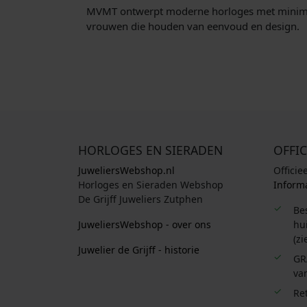
MVMT ontwerpt moderne horloges met minimalisti
e
:
vrouwen die houden van eenvoud en design.
p
€
r
i
9
j
8
s
,
w
0
a
0
s
.
HORLOGES EN SIERADEN
OFFIC
:
JuweliersWebshop.nl
Officie
€
Horloges en Sieraden Webshop
Informa
De Grijff Juweliers Zutphen
1
Be
JuweliersWebshop - over ons
hui
5
(zi
0
Juwelier de Grijff - historie
,
GR
van
0
0
Re