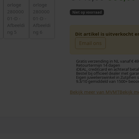
o
Niet op voorraad
r
i
s
Dit artikel is uitverkocht 
Email ons
p
i
r
Gratis verzending in NL vanaf € 49
Retourtermijn 14 dagen
iDEAL, creditcard en achteraf beta
o
Bestel bij officieel dealer met gara
Eigen juwelierswinkel in Zutphen 
9.3/10 gemiddeld van 1500+ beoo
n
Bekijk meer van MVMT
Bekijk m
k
e
i
l
j