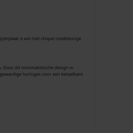
s
s
erplaat is wit met chique rosekleurige
€
 Door dit minimalistische design in
9
oogwaardige horloges voor een betaalbare
8
0
0