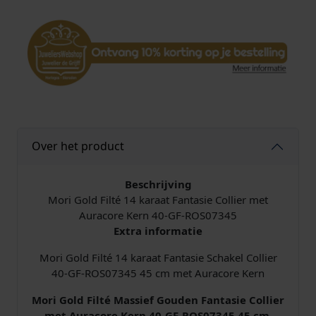
é
1
4
K
a
r
a
a
t
Over het product
F
a
n
Beschrijving
t
Mori Gold Filté 14 karaat Fantasie Collier met
a
Auracore Kern 40-GF-ROS07345
s
Extra informatie
i
Mori Gold Filté 14 karaat Fantasie Schakel Collier
e
40-GF-ROS07345 45 cm met Auracore Kern
C
o
Mori Gold Filté Massief Gouden Fantasie Collier
l
met Auracore Kern
40-GF-ROS07345 45 cm