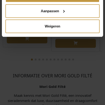
MORI GOLD FILTÉ 14
MORI GOLD FILTÉ 14
Aanpassen
KARAAT VENETIAANS
KARAAT SPIGA
COLLIER 40-GF-VEN0…
COLLIER 40-GF-
SPI01545 …
Direct leverbaar, 1
Weigeren
werkdag
Direct leverbaar, 1
werkdag
INFORMATIE OVER MORI GOLD FILTÉ
Mori Gold Filté
Maak kennis met Mori Gold Filté, een innovatief
sieradenmerk dat luxe, duurzaamheid en draagcomfort