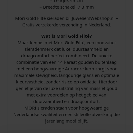
– Lengte: 45 cm
m
– Breedte schakel: 7,3 mm
a
Mori Gold Filté sieraden bij JuweliersWebshop.nl –
a
Gratis verzekerde verzending in Nederland.
n
t
Wat is Mori Gold Filté?
a
Maak kennis met Mori Gold Filté, een innovatief
l
sieradenmerk dat luxe, duurzaamheid en
draagcomfort perfect combineert. De unieke
combinatie van een 14 karaat gouden buitenlaag
met een hoogwaardige Auracore kern zorgt voor
maximale stevigheid, langdurige glans en optimale
kleurvastheid, zonder risico op oxidatie. Hierdoor
geniet je van de luxe uitstraling van massief goud
met extra voordelen op het gebied van
duurzaamheid en draagcomfort.
MORI sieraden staan voor hoogwaardige
Nederlandse kwaliteit en een stijlvolle afwerking die
jarenlang mooi blijft.