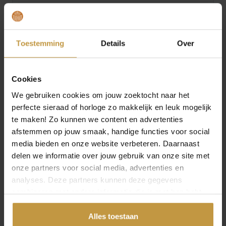
Specificaties
Over Mori Gold Filté
Toestemming
Details
Over
Cookies
We gebruiken cookies om jouw zoektocht naar het
perfecte sieraad of horloge zo makkelijk en leuk mogelijk
MEER VAN FJORY
te maken! Zo kunnen we content en advertenties
afstemmen op jouw smaak, handige functies voor social
media bieden en onze website verbeteren. Daarnaast
delen we informatie over jouw gebruik van onze site met
onze partners voor social media, advertenties en
analyses. Deze partners kunnen deze gegevens
combineren met andere informatie die je met hen hebt
gedeeld of die ze hebben verzameld via jouw gebruik van
hun diensten.
Alles toestaan
€
199,00
€
245,00