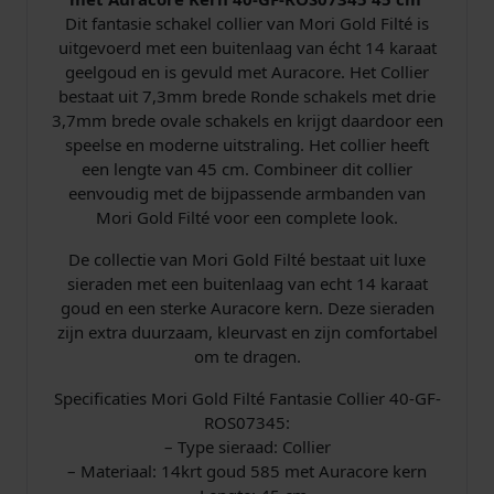
l
Dit fantasie schakel collier van Mori Gold Filté is
i
uitgevoerd met een buitenlaag van écht 14 karaat
e
geelgoud en is gevuld met Auracore. Het Collier
r
bestaat uit 7,3mm brede Ronde schakels met drie
4
3,7mm brede ovale schakels en krijgt daardoor een
0
speelse en moderne uitstraling. Het collier heeft
-
een lengte van 45 cm. Combineer dit collier
G
eenvoudig met de bijpassende armbanden van
F
Mori Gold Filté voor een complete look.
-
R
De collectie van Mori Gold Filté bestaat uit luxe
O
sieraden met een buitenlaag van echt 14 karaat
S
goud en een sterke Auracore kern. Deze sieraden
0
zijn extra duurzaam, kleurvast en zijn comfortabel
7
om te dragen.
3
4
Specificaties Mori Gold Filté Fantasie Collier 40-GF-
5
ROS07345:
4
– Type sieraad: Collier
5
– Materiaal: 14krt goud 585 met Auracore kern
c