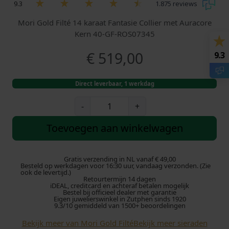
9.3
1.875 reviews
Mori Gold Filté 14 karaat Fantasie Collier met Auracore
Kern 40-GF-ROS07345
€
519,00
9.3
Direct leverbaar, 1 werkdag
M
-
+
o
r
Toevoegen aan winkelwagen
i
G
o
Gratis verzending in NL vanaf € 49,00
Besteld op werkdagen voor 16:30 uur, vandaag verzonden. (Zie
l
ook de levertijd.)
Retourtermijn 14 dagen
d
iDEAL, creditcard en achteraf betalen mogelijk
F
Bestel bij officieel dealer met garantie
Eigen juwelierswinkel in Zutphen sinds 1920
i
9.3/10 gemiddeld van 1500+ beoordelingen
l
Bekijk meer van Mori Gold Filté
Bekijk meer sieraden
t