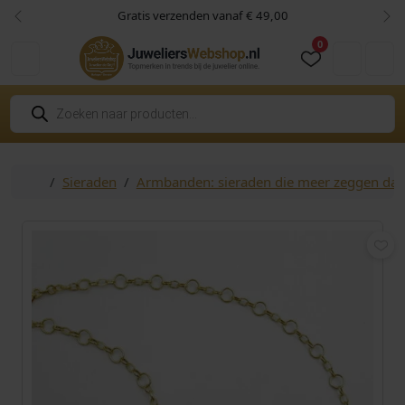
Skip to content
Skip to footer
Gratis verzenden vanaf € 49,00
Vorige
Vol
0
Cart
Account
P
r
o
d
u
c
Home
Sieraden
Armbanden: sieraden die meer zeggen da
t
e
n
z
o
e
k
e
n