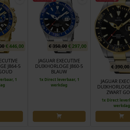
O
H
O
H
00
€
446,00
€
350,00
€
297,00
o
u
o
u
r
i
r
i
ECUTIVE
JAGUAR EXECUTIVE
E J864-5
DUIKHORLOGE J860-5
s
d
s
d
€
390,00
GOUD
BLAUW
p
i
p
i
verbaar, 1
1x Direct leverbaar, 1
r
g
r
g
JAGUAR EXEC
dag
werkdag
DUIKHORLOGE 
o
e
o
e
ZWART G
n
p
n
p
1x Direct lever
k
r
k
r
werkdag
e
i
e
i
l
j
l
j
i
s
i
s
j
i
j
i