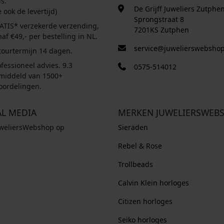
s.
0
0
De Grijff Juweliers Zutphe
e ook de levertijd)
.
.
Sprongstraat 8
ATIS* verzekerde verzending,
7201KS Zutphen
af €49,- per bestelling in NL.
service@juwelierswebshop
tourtermijn 14 dagen.
fessioneel advies. 9.3
0575-514012
middeld van 1500+
oordelingen.
AL MEDIA
MERKEN JUWELIERSWEB
uweliersWebshop op
Sieraden
Rebel & Rose
Trollbeads
Calvin Klein horloges
Citizen horloges
Seiko horloges