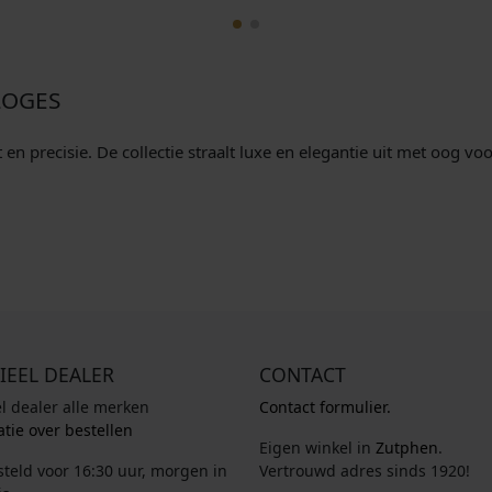
k
s
k
s
e
:
e
:
p
€
p
€
LOGES
r
r
i
4
i
2
n precisie. De collectie straalt luxe en elegantie uit met oog voor
j
4
j
9
s
6
s
7
w
,
w
,
a
0
a
0
s
0
s
0
:
.
:
.
€
€
5
3
IEEL DEALER
CONTACT
2
5
el dealer alle merken
Contact formulier.
5
0
tie over bestellen
,
,
Eigen winkel in
Zutphen
.
steld voor 16:30 uur, morgen in
Vertrouwd adres sinds 1920!
0
0