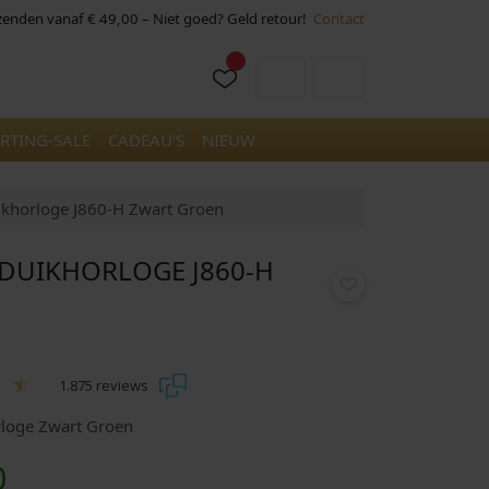
rzenden vanaf € 49,00 – Niet goed? Geld retour!
Contact
Cart
Account
RTING-SALE
CADEAU’S
NIEUW
ikhorloge J860-H Zwart Groen
 DUIKHORLOGE J860-H
1.875 reviews
rloge Zwart Groen
H
0