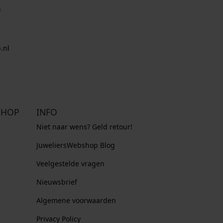
0
0
n
,
,
0
0
0
0
.nl
.
.
SHOP
INFO
Niet naar wens? Geld retour!
JuweliersWebshop Blog
Veelgestelde vragen
Nieuwsbrief
Algemene voorwaarden
Privacy Policy