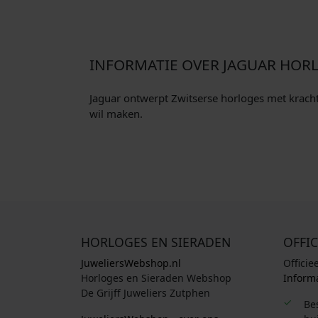
k
s
e
:
p
€
INFORMATIE OVER JAGUAR HOR
r
i
3
Jaguar ontwerpt Zwitserse horloges met kracht e
j
8
wil maken.
s
2
w
,
a
0
s
0
:
.
€
4
HORLOGES EN SIERADEN
OFFIC
5
JuweliersWebshop.nl
Officie
0
Horloges en Sieraden Webshop
Informa
,
De Grijff Juweliers Zutphen
Be
0