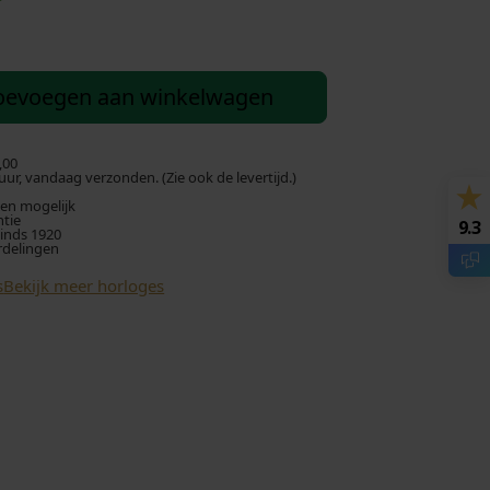
u
i
oevoegen aan winkelwagen
d
i
,00
ur, vandaag verzonden. (Zie ook de levertijd.)
len mogelijk
g
ntie
9.3
sinds 1920
rdelingen
e
s
Bekijk meer horloges
p
r
i
j