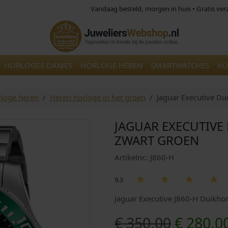
Vandaag besteld, morgen in huis • Gratis ve
HORLOGES DAMES
HORLOGE HEREN
SMARTWATCHES
KO
loge heren
Heren horloge in het groen
Jaguar Executive Du
JAGUAR EXECUTIVE
ZWART GROEN
Artikelnr.: J860-H
9.3
Jaguar Executive J860-H Duikho
O
€
350,00
€
280,0