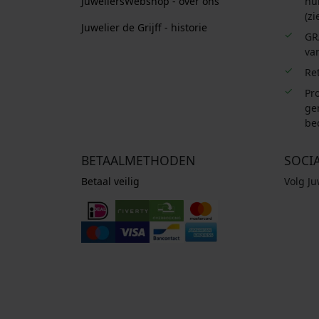
JuweliersWebshop - over ons
hui
0
(zi
.
Juwelier de Grijff - historie
GR
van
Re
Pro
ge
be
BETAALMETHODEN
SOCI
Betaal veilig
Volg J