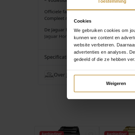
Toestemming
Officiele fabrieksgarantie 2 jaar
Compleet met luxe Jaguar Watch-Box
Cookies
De Jaguar horloge collectie wordt verzorgd d
We gebruiken cookies om jouw
Jaguar Horloges bij JuweliersWebshop.nl –
kunnen we content en advert
website verbeteren. Daarnaas
advertenties en analyses. D
Specificaties
gedeeld of die ze hebben ver
Over Jaguar Horloges
Weigeren
Aanbieding!
Aanbieding!