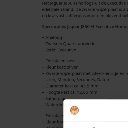
Het Jaguar J860-H horloge uit de Executive c
edelstalen band. De zwarte wijzerplaat is a
en krasvast saffierglas voor een blijvend hel
Specificaties Jaguar J860-H Executive Horlo
– Analoog
– Zwitsers Quartz uurwerk
– Serie: Executive
– Edelstalen kast
– Kleur kast: zilver
– Zwarte wijzerplaat met zilverkleurige en 
– Uren, Minuten, Secondes, Datum
– Diameter kast ca. 43,5 mm
– Hoogte kast ca. 12,65 mm
– Saffierglas
– Waterdichtheid: 20 ATM
– Edelstalen band
– Kleur band: zilver
– Vouwsluiting