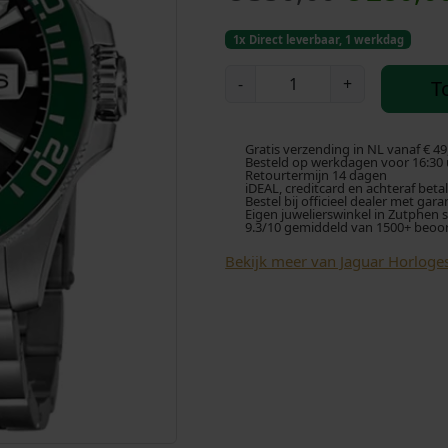
o
1x Direct leverbaar, 1 werkdag
r
J
-
+
T
a
s
g
u
p
Gratis verzending in NL vanaf € 49
a
Besteld op werkdagen voor 16:30 u
Retourtermijn 14 dagen
r
iDEAL, creditcard en achteraf beta
r
Bestel bij officieel dealer met gara
E
Eigen juwelierswinkel in Zutphen 
9.3/10 gemiddeld van 1500+ beoo
x
o
e
Bekijk meer van Jaguar Horloge
c
n
u
k
t
i
e
v
e
l
D
u