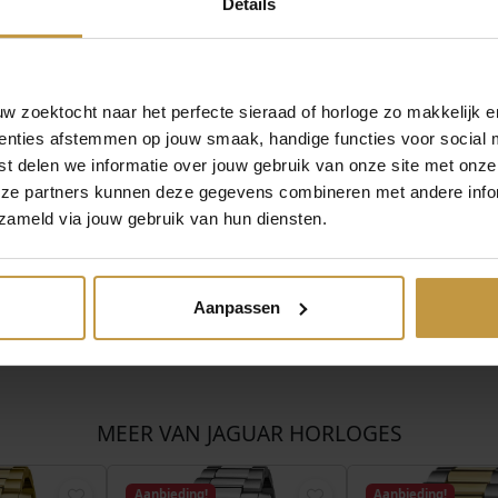
Details
oor Officieel Jaguar dealer de Grijff Juweliers Zutphen.
 zoektocht naar het perfecte sieraad of horloge zo makkelijk e
 GRATIS verzekerde verzending in Nederland.
enties afstemmen op jouw smaak, handige functies voor social 
t delen we informatie over jouw gebruik van onze site met onze
eze partners kunnen deze gegevens combineren met andere infor
zameld via jouw gebruik van hun diensten.
Aanpassen
MEER VAN JAGUAR HORLOGES
Aanbieding!
Aanbieding!