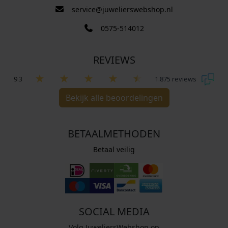
service@juwelierswebshop.nl
0575-514012
REVIEWS
9.3
1.875 reviews
Bekijk alle beoordelingen
BETAALMETHODEN
Betaal veilig
SOCIAL MEDIA
Volg JuweliersWebshop op