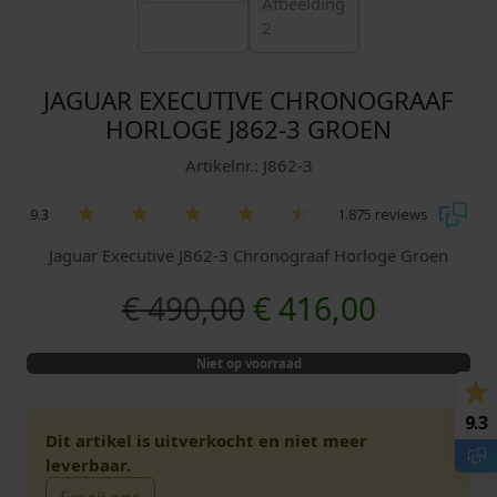
JAGUAR EXECUTIVE CHRONOGRAAF
HORLOGE J862-3 GROEN
Artikelnr.: J862-3
9.3
1.875 reviews
Jaguar Executive J862-3 Chronograaf Horloge Groen
O
H
€
490,00
€
416,00
o
u
Niet op voorraad
r
i
9.3
s
d
Dit artikel is uitverkocht en niet meer
leverbaar.
p
i