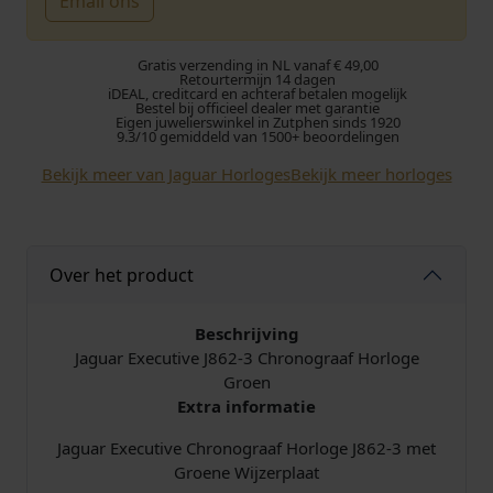
Email ons
r
g
Gratis verzending in NL vanaf € 49,00
o
e
Retourtermijn 14 dagen
iDEAL, creditcard en achteraf betalen mogelijk
Bestel bij officieel dealer met garantie
Eigen juwelierswinkel in Zutphen sinds 1920
n
p
9.3/10 gemiddeld van 1500+ beoordelingen
k
r
Bekijk meer van Jaguar Horloges
Bekijk meer horloges
e
i
l
j
Over het product
i
s
Beschrijving
j
i
Jaguar Executive J862-3 Chronograaf Horloge
Groen
k
s
Extra informatie
Jaguar Executive Chronograaf Horloge J862-3 met
e
:
Groene Wijzerplaat