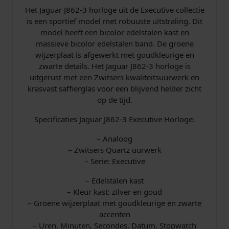
p
€
Het Jaguar J862-3 horloge uit de Executive collectie
is een sportief model met robuuste uitstraling. Dit
r
model heeft een bicolor edelstalen kast en
massieve bicolor edelstalen band. De groene
i
4
wijzerplaat is afgewerkt met goudkleurige en
j
1
zwarte details. Het Jaguar J862-3 horloge is
uitgerust met een Zwitsers kwaliteitsuurwerk en
s
6
krasvast saffierglas voor een blijvend helder zicht
op de tijd.
w
,
Specificaties Jaguar J862-3 Executive Horloge:
a
0
– Analoog
– Zwitsers Quartz uurwerk
s
0
– Serie: Executive
:
.
– Edelstalen kast
– Kleur kast: zilver en goud
€
– Groene wijzerplaat met goudkleurige en zwarte
accenten
– Uren, Minuten, Secondes, Datum, Stopwatch