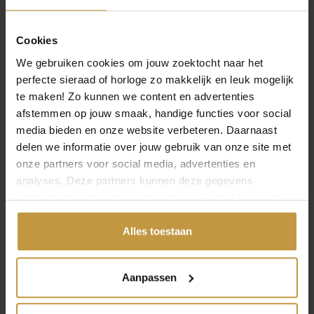
Goede kwaliteit en snelle levering
Cookies
Specificaties
We gebruiken cookies om jouw zoektocht naar het
perfecte sieraad of horloge zo makkelijk en leuk mogelijk
te maken! Zo kunnen we content en advertenties
Over Jaguar Horloges
afstemmen op jouw smaak, handige functies voor social
media bieden en onze website verbeteren. Daarnaast
delen we informatie over jouw gebruik van onze site met
onze partners voor social media, advertenties en
analyses. Deze partners kunnen deze gegevens
combineren met andere informatie die je met hen hebt
Geen producten gevonden bij dit merk.
gedeeld of die ze hebben verzameld via jouw gebruik van
hun diensten.
Alles toestaan
INFORMATIE OVER JAGUAR HORLOGES
Aanpassen
Jaguar ontwerpt Zwitserse horloges met kracht en
precisie. De collectie straalt luxe en elegantie uit met oog