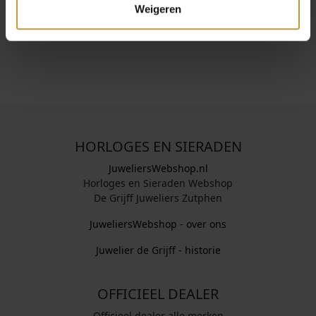
voor detail. Perfect voor wie een stijlvol statement wil
Weigeren
maken.
HORLOGES EN SIERADEN
JuweliersWebshop.nl
Horloges en Sieraden Webshop
De Grijff Juweliers Zutphen
JuweliersWebshop - over ons
Juwelier de Grijff - historie
OFFICIEEL DEALER
Officieel dealer alle merken