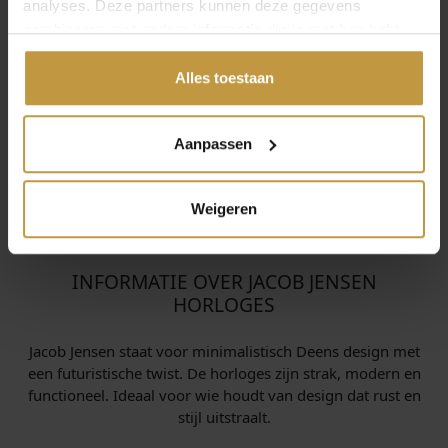
analyses. Deze partners kunnen deze gegevens
combineren met andere informatie die je met hen hebt
gedeeld of die ze hebben verzameld via jouw gebruik van
hun diensten.
Alles toestaan
Aanpassen
Weigeren
INFORMATIE OVER JACOB JENSEN
HORLOGES
Jacob Jensen staat voor minimalistisch Deens design met
een futuristische twist. De horloges zijn strak, modern en
functioneel. Ideaal voor wie houdt van design dat rust en
stijl uitstraalt.