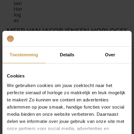
MEER VAN JACOB JENSEN HORLOGES
€
389,00
€
269,00
JACOB JENSEN 525
JACOB JENSEN 178
CLASSIC
TIMELESS NORDIC
Toestemming
Details
Over
DAMESHORLOGE
TITANIUM SAPPHIRE
ZWART
DAME…
Direct leverbaar, 1
Direct leverbaar, 1
Cookies
werkdag
werkdag
We gebruiken cookies om jouw zoektocht naar het
perfecte sieraad of horloge zo makkelijk en leuk mogelijk
te maken! Zo kunnen we content en advertenties
afstemmen op jouw smaak, handige functies voor social
media bieden en onze website verbeteren. Daarnaast
delen we informatie over jouw gebruik van onze site met
onze partners voor social media, advertenties en