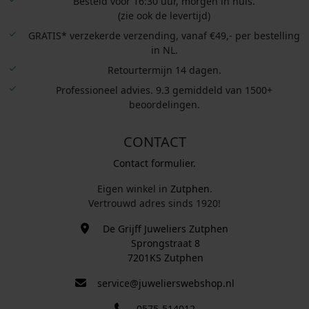
Besteld voor 16:30 uur, morgen in huis.
(zie ook de levertijd)
GRATIS* verzekerde verzending, vanaf €49,- per bestelling
in NL.
Retourtermijn 14 dagen.
Professioneel advies. 9.3 gemiddeld van 1500+
beoordelingen.
CONTACT
Contact formulier.
Eigen winkel in
Zutphen
.
Vertrouwd adres sinds 1920!
De Grijff Juweliers Zutphen
Sprongstraat 8
7201KS Zutphen
service@juwelierswebshop.nl
0575-514012