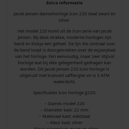
Extra informatie
e
:
Jacob Jensen dameshorloge Icon 220 staal zwart en
p
€
zilver
Het model 220 komt uit de Icon serie van Jacob
r
Jensen. Bij deze strakke, moderne horloges zijn
band en klokje een geheel. De lijn die centraal over
i
4
de band loopt is doorgetrokken over de wijzerplaat
j
8
van het horloge. Een eenvoudig, maar zeer stijlvol
horloge wat bij elke gelegenheid gedragen kan
s
8
worden. Dit Jacob Jensen 220 Icon horloge is
uitgerust met krasvast saffierglas en is 3 ATM
w
,
waterdicht.
a
0
Specificaties Icon horloge JJ220:
– Dames model 220
s
0
– Diameter kast: 22 mm
– Materiaal kast: edelstaal
:
.
– Kleur kast: zilver
– Kleur wijzerplaat: zwart en zilver