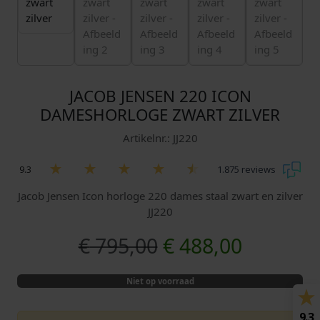
JACOB JENSEN 220 ICON
DAMESHORLOGE ZWART ZILVER
Artikelnr.: JJ220
9.3
1.875 reviews
Jacob Jensen Icon horloge 220 dames staal zwart en zilver
JJ220
O
H
€
795,00
€
488,00
o
u
Niet op voorraad
r
i
9.3