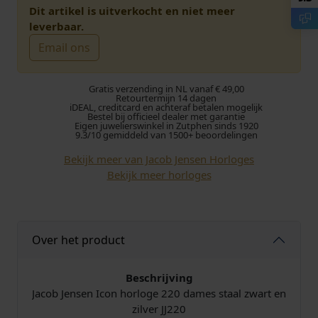
s
d
Dit artikel is uitverkocht en niet meer
leverbaar.
p
i
Email ons
r
g
Gratis verzending in NL vanaf € 49,00
o
e
Retourtermijn 14 dagen
iDEAL, creditcard en achteraf betalen mogelijk
Bestel bij officieel dealer met garantie
Eigen juwelierswinkel in Zutphen sinds 1920
n
p
9.3/10 gemiddeld van 1500+ beoordelingen
k
r
Bekijk meer van Jacob Jensen Horloges
Bekijk meer horloges
e
i
l
j
Over het product
i
s
j
i
Beschrijving
Jacob Jensen Icon horloge 220 dames staal zwart en
k
s
zilver JJ220