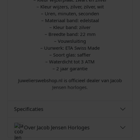
€
– Kleur wijzers, zilver, zilver, wit
– Uren, minuten, seconden
– Materiaal band: edelstaal
7
– Kleur band: zilver
– Breedte band: 22 mm
9
– Vouwsluiting
– Uurwerk: ETA Swiss Made
5
– Soort glas: saffier
– Waterdicht tot 3 ATM
,
– 2 jaar garantie
0
Juwelierswebshop.nl is officieel dealer van Jacob
Jensen horloges.
0
.
Specificaties
Over Jacob Jensen Horloges