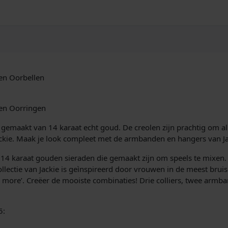
en Oorbellen
en Oorringen
 gemaakt van 14 karaat echt goud. De creolen zijn prachtig om a
kie. Maak je look compleet met de armbanden en hangers van Ja
ne 14 karaat gouden sieraden die gemaakt zijn om speels te mixen. E
ctie van Jackie is geìnspireerd door vrouwen in de meest bruis
is more’. Creëer de mooiste combinaties! Drie colliers, twee arm
5: