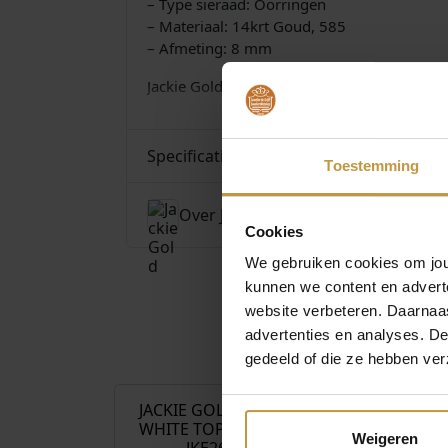
– Type sieraad: Oorringen
– Materiaal: 14krt Goud, 585
– Afmeting: 8 mm
Jackie Gold Sieraden bij JuweliersWebshop.
Specificaties
Toestemming
Over Jackie Gold
Cookies
We gebruiken cookies om jouw
kunnen we content en advert
website verbeteren. Daarnaas
advertenties en analyses. D
€
399,00
gedeeld of die ze hebben ver
JACKIE GOLD CLIFTON
JACKIE GOL
WHITE TOPAZ HOOPS
WHITE TOP
Weigeren