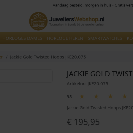
Vandaag besteld, morgen in huis • Gratis ve
HORLOGES DAMES
HORLOGE HEREN
SMARTWATCHES
KO
en
Jackie Gold Twisted Hoops JKE20.075
JACKIE GOLD TWIS
Artikelnr.: JKE20.075
9.3
Jackie Gold Twisted Hoops JKE
€
195,95