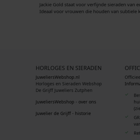
Jackie Gold staat voor verfijnde sieraden van e
Ideaal voor vrouwen die houden van subtiele k
HORLOGES EN SIERADEN
OFFIC
JuweliersWebshop.nl
Officie
Horloges en Sieraden Webshop
Informa
De Grijff Juweliers Zutphen
Be
JuweliersWebshop - over ons
hui
(zi
Juwelier de Grijff - historie
GR
van
Re