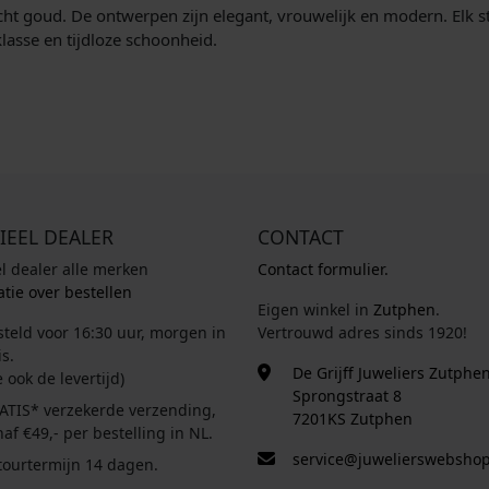
cht goud. De ontwerpen zijn elegant, vrouwelijk en modern. Elk stu
lasse en tijdloze schoonheid.
IEEL DEALER
CONTACT
el dealer alle merken
Contact formulier.
tie over bestellen
Eigen winkel in
Zutphen
.
steld voor 16:30 uur, morgen in
Vertrouwd adres sinds 1920!
s.
De Grijff Juweliers Zutphe
e ook de levertijd)
Sprongstraat 8
ATIS* verzekerde verzending,
7201KS Zutphen
af €49,- per bestelling in NL.
service@juwelierswebshop
tourtermijn 14 dagen.