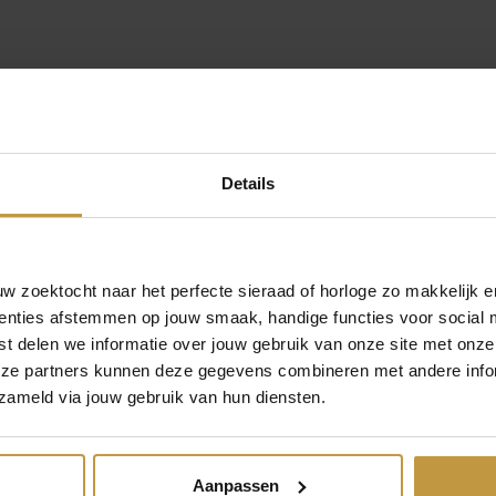
nl – Gratis verzekerde verzending in Nederland
Details
 zoektocht naar het perfecte sieraad of horloge zo makkelijk e
enties afstemmen op jouw smaak, handige functies voor social 
t delen we informatie over jouw gebruik van onze site met onze
eze partners kunnen deze gegevens combineren met andere infor
MEER VAN JACKIE GOLD
€
499,00
€
299,00
zameld via jouw gebruik van hun diensten.
D AMSTEL
JACKIE GOLD
JACKIE GOLD 
AZ HOOPS
STRANDFONTEIN
SMOKEY QU
Aanpassen