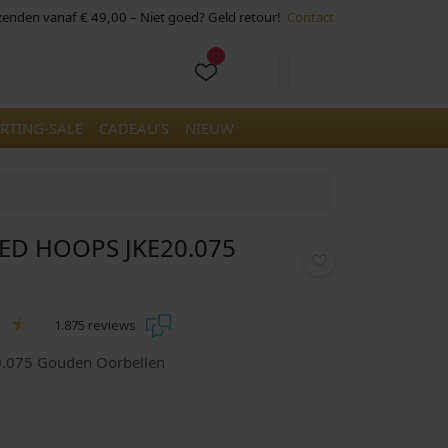
rzenden vanaf € 49,00 – Niet goed? Geld retour!
Contact
Cart
Account
RTING-SALE
CADEAU’S
NIEUW
TED HOOPS JKE20.075
1.875 reviews
20.075 Gouden Oorbellen