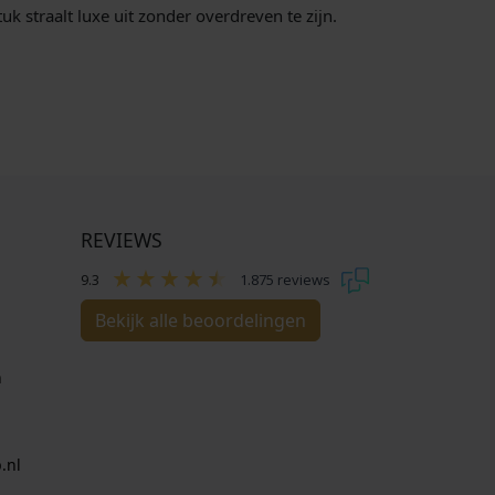
k straalt luxe uit zonder overdreven te zijn.
:
€
1
0
9
,
9
5
REVIEWS
.
9.3
1.875 reviews
Bekijk alle beoordelingen
n
.nl