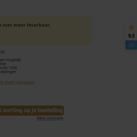
en niet meer leverbaar.
9.3
,00
len mogelijk
ntie
sinds 1920
rdelingen
jk meer sieraden