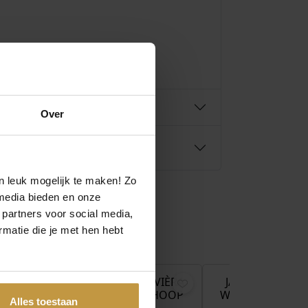
Over
n leuk mogelijk te maken! Zo
media bieden en onze
 partners voor social media,
matie die je met hen hebt
O
H
€
499,00
€
109,95
€
98,00
€
o
u
r
i
AMSTEL
JACKIE GOLD REVIÈRA
JACKIE GOLD O
Aanbieding!
ARTZ
TOPAZ SINGLE HOOP
WHITE TOPAZ SI
s
d
Alles toestaan