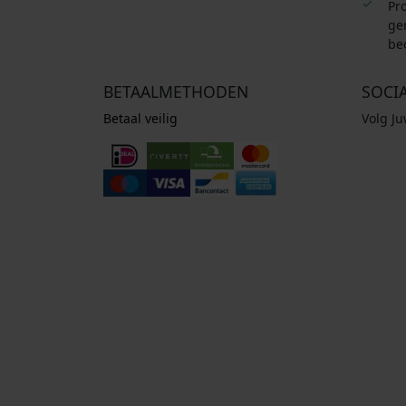
Pro
ge
be
BETAALMETHODEN
SOCI
Betaal veilig
Volg J