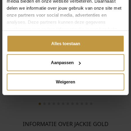
media bieden en onze website verbeteren. Daarnaast
delen we informatie over jouw gebruik van onze site met
onze partners voor social media, advertenties en
analyses. Deze partners kunnen deze gegevens
combineren met andere informatie die je met hen hebt
€
249,00
€
549,00
gedeeld of die ze hebben verzameld via jouw gebruik van
hun diensten.
Alles toestaan
JACKIE GOLD LOVE
JACKIE GOLD LOVE
ACTUALLY STUDS
ACTUALLY NECKLACE
JKE26.630
JKN26.630
Aanpassen
Direct leverbaar, 1
Direct leverbaar, 1
werkdag
werkdag
Weigeren
INFORMATIE OVER JACKIE GOLD