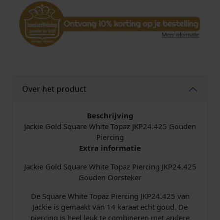
a
r
e
W
h
i
t
e
Over het product
T
o
p
Beschrijving
a
Jackie Gold Square White Topaz JKP24.425 Gouden
z
Piercing
P
Extra informatie
i
Jackie Gold Square White Topaz Piercing JKP24.425
e
Gouden Oorsteker
r
c
De Square White Topaz Piercing JKP24.425 van
i
Jackie is gemaakt van 14 karaat echt goud. De
n
piercing is heel leuk te combineren met andere