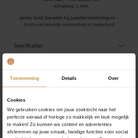
– Afmeting: 2 mm
Jackie Gold Sieraden bij JuweliersWebshop.nl –
Gratis verzekerde verzending in Nederland
Specificaties
Over Jackie Gold
Toestemming
Details
Over
Cookies
MEER VAN JACKIE GOLD
We gebruiken cookies om jouw zoektocht naar het
perfecte sieraad of horloge zo makkelijk en leuk mogelijk
te maken! Zo kunnen we content en advertenties
afstemmen op jouw smaak, handige functies voor social