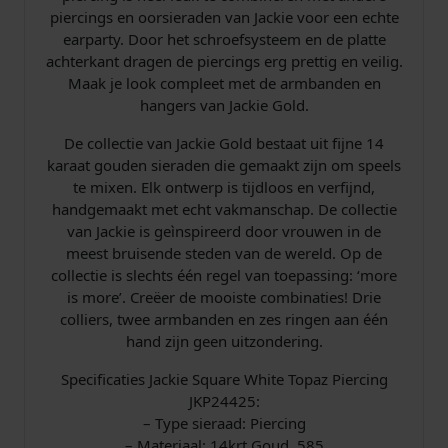
g
piercings en oorsieraden van Jackie voor een echte
J
earparty. Door het schroefsysteem en de platte
K
achterkant dragen de piercings erg prettig en veilig.
P
Maak je look compleet met de armbanden en
2
hangers van Jackie Gold.
4
.
De collectie van Jackie Gold bestaat uit fijne 14
4
karaat gouden sieraden die gemaakt zijn om speels
2
te mixen. Elk ontwerp is tijdloos en verfijnd,
5
handgemaakt met echt vakmanschap. De collectie
a
van Jackie is geìnspireerd door vrouwen in de
a
meest bruisende steden van de wereld. Op de
n
collectie is slechts één regel van toepassing: ‘more
t
is more’. Creëer de mooiste combinaties! Drie
a
colliers, twee armbanden en zes ringen aan één
l
hand zijn geen uitzondering.
Specificaties Jackie Square White Topaz Piercing
JKP24425:
– Type sieraad: Piercing
– Materiaal: 14krt Goud, 585