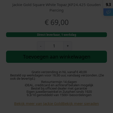
9.3
Jackie Gold Square White Topaz JKP24.425 Gouden
Piercing
€
69,00
Direct leverbaar, 1 werkdag
J
-
+
a
c
Toevoegen aan winkelwagen
k
i
e
Gratis verzending in NL vanaf € 49,00
Besteld op werkdagen voor 16:30 uur, vandaag verzonden. (Zie
G
ook de levertijd.)
Retourtermijn 14 dagen
o
iDEAL, creditcard en achteraf betalen mogelijk
l
Bestel bij officieel dealer met garantie
Eigen juwelierswinkel in Zutphen sinds 1920
d
9.3/10 gemiddeld van 1500+ beoordelingen
S
Bekijk meer van Jackie Gold
Bekijk meer sieraden
q
u