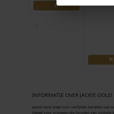
INFORMATIE OVER JACKIE GOLD
Jackie Gold staat voor verfijnde sieraden van e
Ideaal voor vrouwen die houden van subtiele k