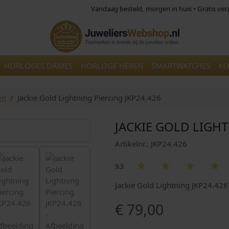
Vandaag besteld, morgen in huis • Gratis ve
HORLOGES DAMES
HORLOGE HEREN
SMARTWATCHES
KO
en
Jackie Gold Lightning Piercing JKP24.426
JACKIE GOLD LIGHT
Artikelnr.: JKP24.426
9.3
Jackie Gold Lightning JKP24.42
€
79,00