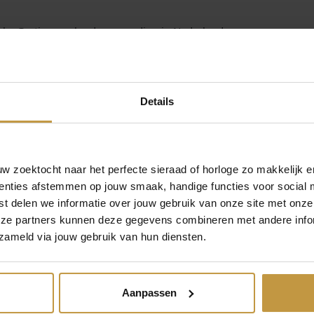
t
a
nl – Gratis verzekerde verzending in Nederland
l
Details
 zoektocht naar het perfecte sieraad of horloge zo makkelijk e
enties afstemmen op jouw smaak, handige functies voor social 
t delen we informatie over jouw gebruik van onze site met onze
MEER VAN JACKIE GOLD
eze partners kunnen deze gegevens combineren met andere infor
€
549,00
€
399,00
zameld via jouw gebruik van hun diensten.
LD LOVE
JACKIE GOLD CLIFTON
JACKIE GOLD 
NECKLACE
WHITE TOPAZ HOOPS
WHITE TO
.630
JKE26.640
NECKLACE JKN
Aanpassen
r, 1 werkdag
Direct leverbaar, 1 werkdag
Direct leverbaar,