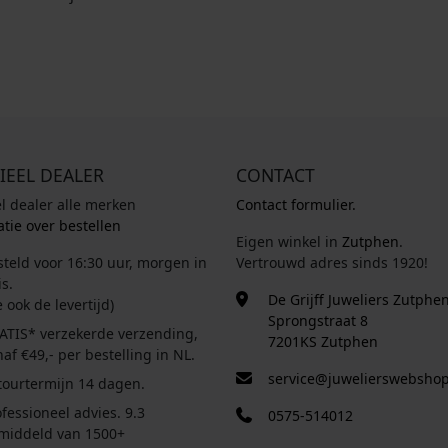
IEEL DEALER
CONTACT
el dealer alle merken
Contact formulier.
tie over bestellen
Eigen winkel in
Zutphen
.
steld voor 16:30 uur, morgen in
Vertrouwd adres sinds 1920!
s.
De Grijff Juweliers Zutphe
e ook de levertijd)
Sprongstraat 8
ATIS* verzekerde verzending,
7201KS Zutphen
af €49,- per bestelling in NL.
service@juwelierswebshop
tourtermijn 14 dagen.
fessioneel advies. 9.3
0575-514012
middeld van 1500+