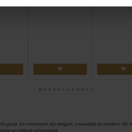
cht goud. De ontwerpen zijn elegant, vrouwelijk en modern. Elk stu
lasse en tijdloze schoonheid.