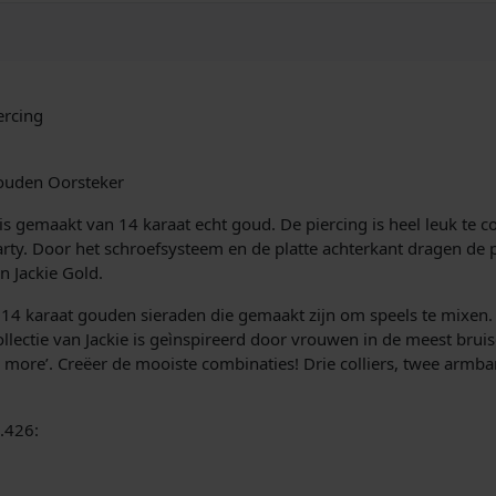
P
i
e
r
ercing
c
i
n
Gouden Oorsteker
g
J
 is gemaakt van 14 karaat echt goud. De piercing is heel leuk te
K
rty. Door het schroefsysteem en de platte achterkant dragen de pi
P
 Jackie Gold.
2
4
ne 14 karaat gouden sieraden die gemaakt zijn om speels te mixen. E
.
ctie van Jackie is geìnspireerd door vrouwen in de meest bruis
4
is more’. Creëer de mooiste combinaties! Drie colliers, twee arm
2
6
4.426:
a
a
n