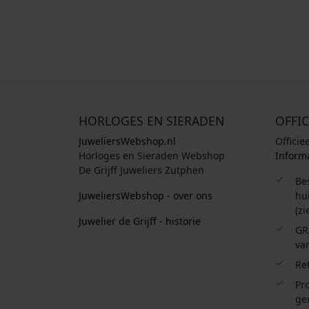
HORLOGES EN SIERADEN
OFFIC
JuweliersWebshop.nl
Officie
Horloges en Sieraden Webshop
Informa
De Grijff Juweliers Zutphen
Be
JuweliersWebshop - over ons
hui
(zi
Juwelier de Grijff - historie
GR
van
Re
Pro
ge