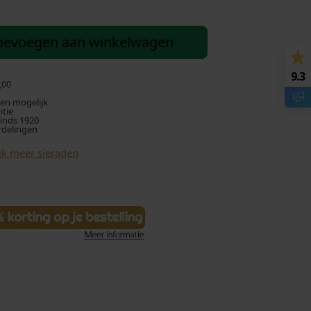
oevoegen aan winkelwagen
9.3
,00
len mogelijk
ntie
sinds 1920
rdelingen
jk meer sieraden