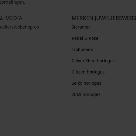
oordelingen.
AL MEDIA
MERKEN JUWELIERSWEB
uweliersWebshop op
Sieraden
Rebel & Rose
Trollbeads
Calvin Klein horloges
Citizen horloges
Seiko horloges
Zinzi horloges