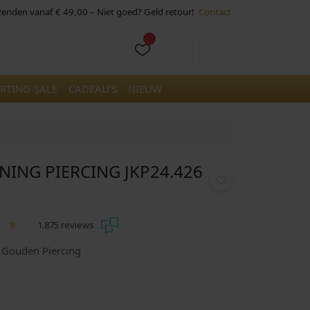
rzenden vanaf € 49,00 – Niet goed? Geld retour!
Contact
Cart
Account
RTING-SALE
CADEAU’S
NIEUW
NING PIERCING JKP24.426
1.875 reviews
6 Gouden Piercing