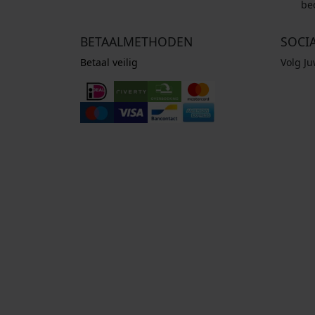
be
BETAALMETHODEN
SOCI
Betaal veilig
Volg J