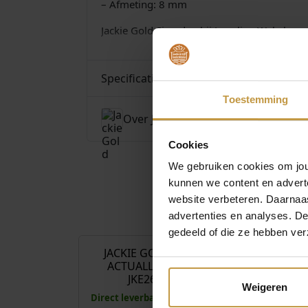
– Afmeting: 8 mm
Jackie Gold Sieraden bij JuweliersWebshop.
Specificaties
Toestemming
Over Jackie Gold
Cookies
We gebruiken cookies om jouw
kunnen we content en advert
website verbeteren. Daarnaas
advertenties en analyses. D
€
249,00
gedeeld of die ze hebben ver
JACKIE GOLD LOVE
JACKIE GO
ACTUALLY STUDS
ACTUALLY 
JKE26.630
JKN26
Weigeren
Direct leverbaar, 1 werkdag
Direct leverbaa