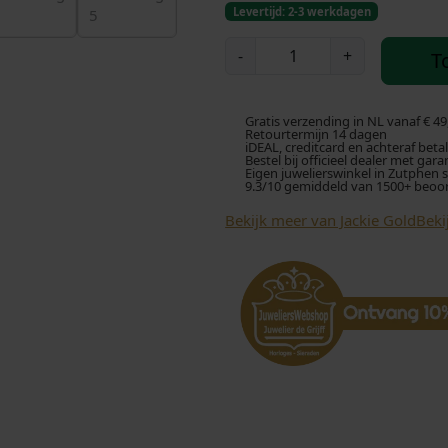
Levertijd: 2-3 werkdagen
J
-
+
T
a
c
k
Gratis verzending in NL vanaf € 49
i
Retourtermijn 14 dagen
iDEAL, creditcard en achteraf beta
e
Bestel bij officieel dealer met gara
Eigen juwelierswinkel in Zutphen 
G
9.3/10 gemiddeld van 1500+ beoo
o
Bekijk meer van Jackie Gold
Beki
l
d
L
i
g
h
t
n
i
n
g