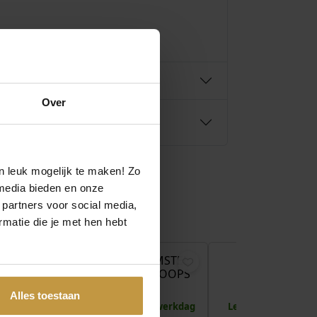
Over
n leuk mogelijk te maken! Zo
media bieden en onze
 partners voor social media,
matie die je met hen hebt
€
539,00
€
499,00
€
AMSTEL
JACKIE GOLD AMSTEL
JACKIE GOL
PAZ
WHITE TOPAZ HOOPS
STRANDFONTE
26.616
JKE26.616
HOOPS JKE26.
Alles toestaan
 1 werkdag
Direct leverbaar, 1 werkdag
Levertijd: 2-3 wer