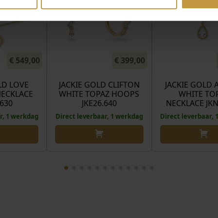
€
549,00
€
399,00
LD LOVE
JACKIE GOLD CLIFTON
JACKIE GOLD 
NECKLACE
WHITE TOPAZ HOOPS
WHITE TO
.630
JKE26.640
NECKLACE JKN
r, 1 werkdag
Direct leverbaar, 1 werkdag
Direct leverbaar,