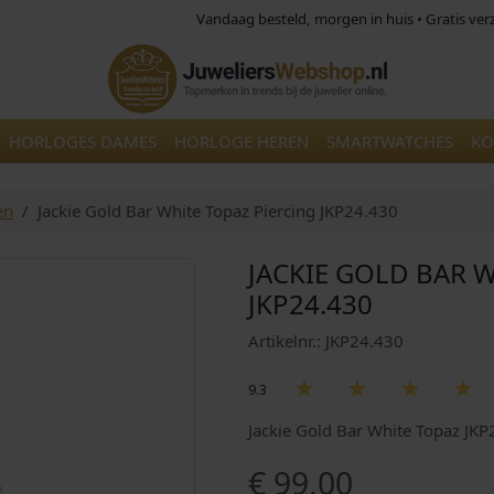
Vandaag besteld, morgen in huis • Gratis ve
HORLOGES DAMES
HORLOGE HEREN
SMARTWATCHES
KO
en
Jackie Gold Bar White Topaz Piercing JKP24.430
JACKIE GOLD BAR 
JKP24.430
Artikelnr.: JKP24.430
9.3
Jackie Gold Bar White Topaz JK
€
99,00