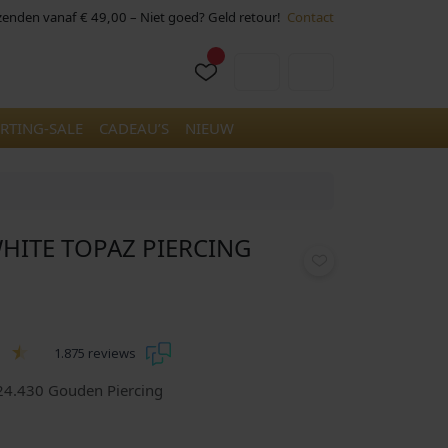
rzenden vanaf € 49,00 – Niet goed? Geld retour!
Contact
Cart
Account
RTING-SALE
CADEAU’S
NIEUW
WHITE TOPAZ PIERCING
1.875 reviews
P24.430 Gouden Piercing