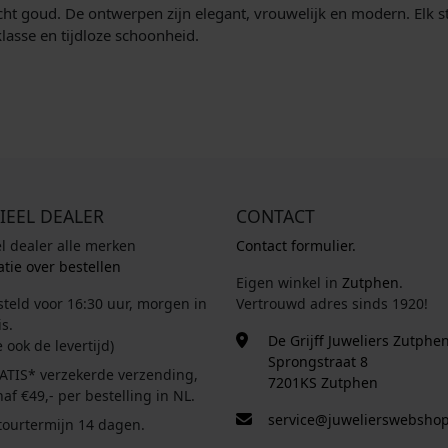
cht goud. De ontwerpen zijn elegant, vrouwelijk en modern. Elk stu
lasse en tijdloze schoonheid.
IEEL DEALER
CONTACT
el dealer alle merken
Contact formulier.
tie over bestellen
Eigen winkel in
Zutphen
.
steld voor 16:30 uur, morgen in
Vertrouwd adres sinds 1920!
s.
De Grijff Juweliers Zutphe
e ook de levertijd)
Sprongstraat 8
ATIS* verzekerde verzending,
7201KS Zutphen
af €49,- per bestelling in NL.
service@juwelierswebshop
tourtermijn 14 dagen.