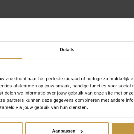
3
0
a
a
nl – Gratis verzekerde verzending in Nederland
n
t
a
Details
l
 zoektocht naar het perfecte sieraad of horloge zo makkelijk e
enties afstemmen op jouw smaak, handige functies voor social 
t delen we informatie over jouw gebruik van onze site met onze
eze partners kunnen deze gegevens combineren met andere infor
MEER VAN JACKIE GOLD
zameld via jouw gebruik van hun diensten.
Aanpassen