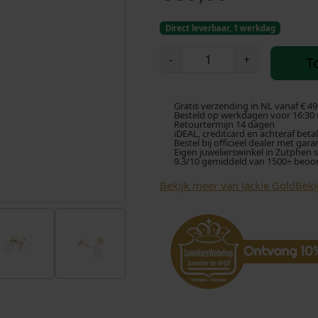
Direct leverbaar, 1 werkdag
J
-
+
T
a
c
k
Gratis verzending in NL vanaf € 49
i
Besteld op werkdagen voor 16:30 u
Retourtermijn 14 dagen
e
iDEAL, creditcard en achteraf beta
Bestel bij officieel dealer met gara
G
Eigen juwelierswinkel in Zutphen 
9.3/10 gemiddeld van 1500+ beoo
o
l
Bekijk meer van Jackie Gold
Beki
d
B
a
r
W
h
i
t