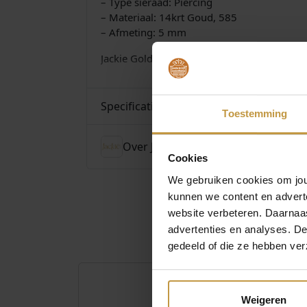
– Type sieraad: Piercing
– Materiaal: 14krt Goud, 585
– Afmeting: 5 mm
Jackie Gold Sieraden bij JuweliersWebshop.
Specificaties
Toestemming
Over Jackie Gold
Cookies
We gebruiken cookies om jouw
kunnen we content en advert
website verbeteren. Daarnaas
advertenties en analyses. D
gedeeld of die ze hebben ver
Weigeren