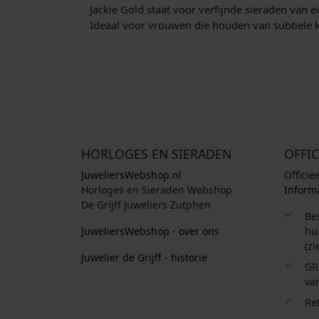
Jackie Gold staat voor verfijnde sieraden van e
Ideaal voor vrouwen die houden van subtiele k
HORLOGES EN SIERADEN
OFFIC
JuweliersWebshop.nl
Officie
Horloges en Sieraden Webshop
Informa
De Grijff Juweliers Zutphen
Be
JuweliersWebshop - over ons
hui
(zi
Juwelier de Grijff - historie
GR
van
Re