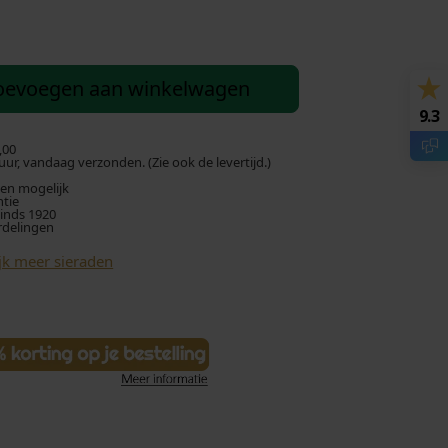
oevoegen aan winkelwagen
9.3
,00
ur, vandaag verzonden. (Zie ook de levertijd.)
len mogelijk
ntie
sinds 1920
rdelingen
jk meer sieraden