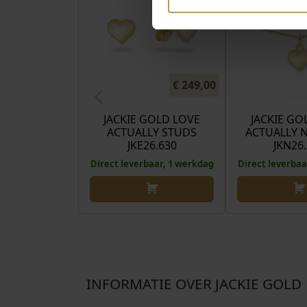
€
249,00
JACKIE GOLD LOVE
JACKIE GO
ACTUALLY STUDS
ACTUALLY 
JKE26.630
JKN26
Direct leverbaar, 1 werkdag
Direct leverbaa
INFORMATIE OVER JACKIE GOLD