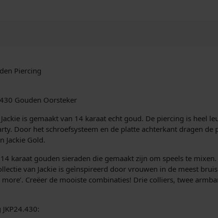
e
T
o
p
a
z
P
den Piercing
i
e
r
4.430 Gouden Oorsteker
c
i
Jackie is gemaakt van 14 karaat echt goud. De piercing is heel l
n
rty. Door het schroefsysteem en de platte achterkant dragen de pi
g
 Jackie Gold.
J
ne 14 karaat gouden sieraden die gemaakt zijn om speels te mixen. E
K
ctie van Jackie is geìnspireerd door vrouwen in de meest bruis
P
is more’. Creëer de mooiste combinaties! Drie colliers, twee arm
2
4
.
g JKP24.430:
4