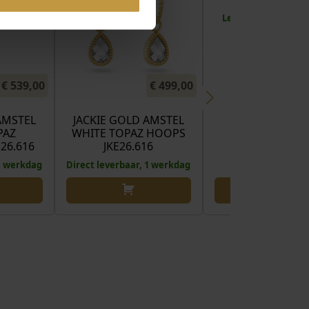
Levertijd: 2-3 wer
€
539,00
€
499,00
AMSTEL
JACKIE GOLD AMSTEL
PAZ
WHITE TOPAZ HOOPS
26.616
JKE26.616
 1 werkdag
Direct leverbaar, 1 werkdag