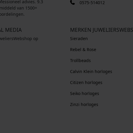
fessioneel advies. 9.3
0575-514012
middeld van 1500+
oordelingen.
AL MEDIA
MERKEN JUWELIERSWEB
uweliersWebshop op
Sieraden
Rebel & Rose
Trollbeads
Calvin Klein horloges
Citizen horloges
Seiko horloges
Zinzi horloges