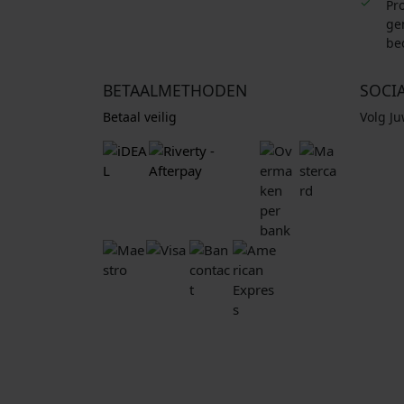
Pro
ge
be
BETAALMETHODEN
SOCI
Betaal veilig
Volg J