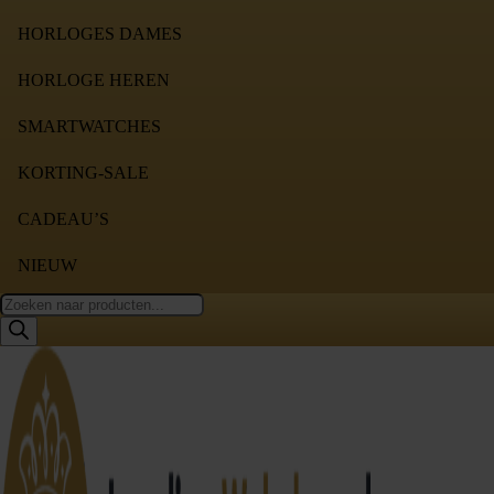
HORLOGES DAMES
HORLOGE HEREN
SMARTWATCHES
KORTING-SALE
CADEAU’S
NIEUW
Producten
zoeken