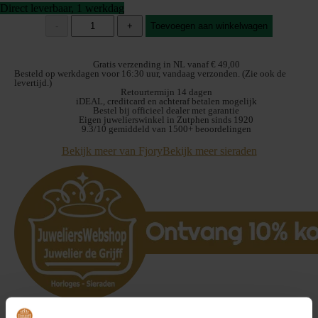
Direct leverbaar, 1 werkdag
Fjory
-
+
Toevoegen aan winkelwagen
Gouden
Jasseron
Armband
Gratis verzending in NL vanaf € 49,00
40-
Besteld op werkdagen voor 16:30 uur, vandaag verzonden. (Zie ook de
levertijd.)
J06619
Retourtermijn 14 dagen
19cm
iDEAL, creditcard en achteraf betalen mogelijk
aantal
Bestel bij officieel dealer met garantie
Eigen juwelierswinkel in Zutphen sinds 1920
9.3/10 gemiddeld van 1500+ beoordelingen
Bekijk meer van Fjory
Bekijk meer sieraden