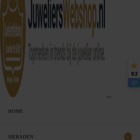
9.3
HOME
›
SIERADEN