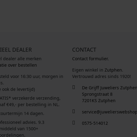
IEEL DEALER
CONTACT
el dealer alle merken
Contact formulier.
tie over bestellen
Eigen winkel in
Zutphen
.
steld voor 16:30 uur, morgen in
Vertrouwd adres sinds 1920!
s.
De Grijff Juweliers Zutphe
e ook de levertijd)
Sprongstraat 8
ATIS* verzekerde verzending,
7201KS Zutphen
af €49,- per bestelling in NL.
service@juwelierswebshop
tourtermijn 14 dagen.
fessioneel advies. 9.3
0575-514012
middeld van 1500+
oordelingen.