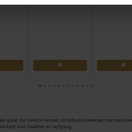
aats goud. De collectie bestaat uit tijdloze ontwerpen met een luxe
ie kiest voor kwaliteit en verfijning.