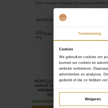
Fjory Gouden Sieraden bij JuweliersWebsho
Specificaties
Over Fjory
Toestemming
Cookies
We gebruiken cookies om jouw
kunnen we content en advert
€
129,00
website verbeteren. Daarnaas
advertenties en analyses. D
gedeeld of die ze hebben ver
MORI GOLD FILTÉ 14
MORI GOLD 
KARAAT VENETIAANS
KARAAT 
ARMBAND 40-GF-
ARMBAND 
VEN0…
SPI015
Weigeren
Direct leverbaar, 1 werkdag
Direct leverbaa