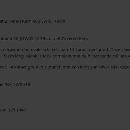
s
i
e
J
et Zilveren Kern 40-JGW05 19cm
a
s
Armband 40-JGW0519 19cm met Zilveren Kern
s
e
 uitgevoerd in ovale schakels van 14 karaat geelgoud. Deze klassie
r
19 cm lang. Maak je look compleet met de bijpassende colliers v
o
n
ssieve 14 karaat gouden sieraden met een kern van zilver. Met de
A
r
m
band 40-JGW0519:
b
a
n
d
van 925 zilver
4
0
-