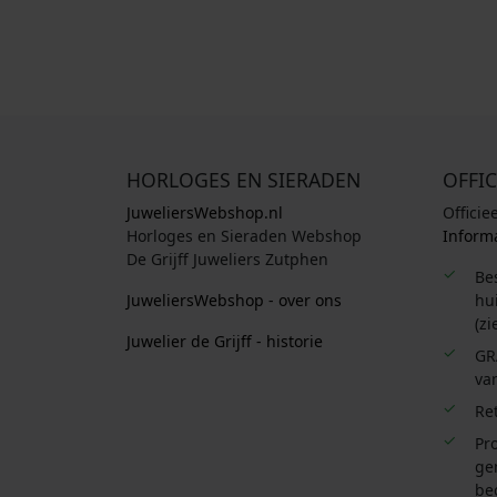
HORLOGES EN SIERADEN
OFFIC
JuweliersWebshop.nl
Officie
Horloges en Sieraden Webshop
Informa
De Grijff Juweliers Zutphen
Be
JuweliersWebshop - over ons
hui
(zi
Juwelier de Grijff - historie
GR
van
Re
Pro
ge
be