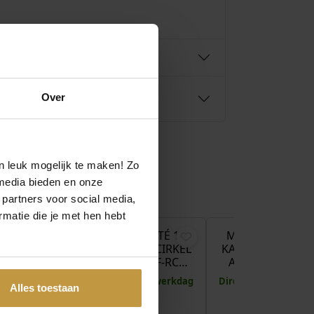
Over
n leuk mogelijk te maken! Zo
media bieden en onze
€
275,00
€
295,00
€
 partners voor social media,
matie die je met hen hebt
LTÉ 14
MORI GOLD FILTÉ 14
MORI GOLD FILT
TASIE
KARAAT RONDE CIRKEL
KARAAT PLATTE C
-GF-
ARMBAND 40-GF-RC…
ARMBAND 40-G
…
Direct leverbaar, 1 werkdag
Direct leverbaar, 1 
Alles toestaan
 1 werkdag