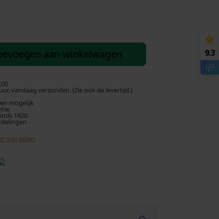
oevoegen aan winkelwagen
9.3
,00
ur, vandaag verzonden. (Zie ook de levertijd.)
len mogelijk
ntie
sinds 1920
rdelingen
r sieraden