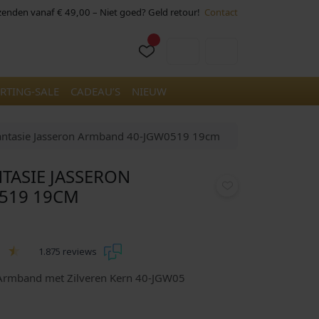
rzenden vanaf € 49,00 – Niet goed? Geld retour!
Contact
Cart
Account
RTING-SALE
CADEAU’S
NIEUW
antasie Jasseron Armband 40-JGW0519 19cm
TASIE JASSERON
519 19CM
1.875 reviews
 Armband met Zilveren Kern 40-JGW05