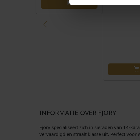
INFORMATIE OVER FJORY
Fjory specialiseert zich in sieraden van 14-kar
vervaardigd en straalt klasse uit. Perfect voor w