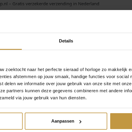
p.nl – Gratis verzekerde verzending in Nederland
J
G
W
0
5
1
Details
9
1
9
c
m
 zoektocht naar het perfecte sieraad of horloge zo makkelijk e
a
enties afstemmen op jouw smaak, handige functies voor social 
MEER VAN FJORY
a
€
155,00
€
119,00
t delen we informatie over jouw gebruik van onze site met onze
n
eze partners kunnen deze gegevens combineren met andere infor
t
zameld via jouw gebruik van hun diensten.
FILTÉ 14
MORI GOLD FILTÉ 14
MORI GOLD FI
a
SPIGA
KARAAT SINGAPORE
KARAAT FAN
l
40-GF-
ARMBAND 40-GF-
ARMBAND 40
19 …
SIN01…
ROS073
Aanpassen
r, 1 werkdag
Binnenkort verwacht
Direct leverbaar,