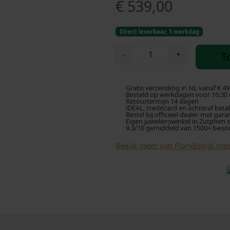
€
539,00
Direct leverbaar, 1 werkdag
F
-
+
T
j
o
r
Gratis verzending in NL vanaf € 49
y
Besteld op werkdagen voor 16:30 u
Retourtermijn 14 dagen
G
iDEAL, creditcard en achteraf beta
Bestel bij officieel dealer met gara
o
Eigen juwelierswinkel in Zutphen 
9.3/10 gemiddeld van 1500+ beoo
u
d
Bekijk meer van Fjory
Bekijk mee
e
n
F
a
n
t
a