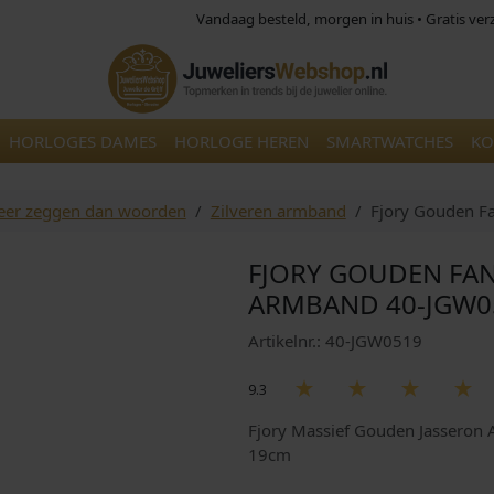
Vandaag besteld, morgen in huis • Gratis ve
HORLOGES DAMES
HORLOGE HEREN
SMARTWATCHES
KO
eer zeggen dan woorden
Zilveren armband
Fjory Gouden F
FJORY GOUDEN FAN
ARMBAND 40-JGW0
Artikelnr.: 40-JGW0519
9.3
Fjory Massief Gouden Jasseron
19cm