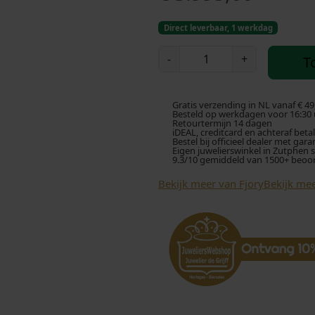
Direct leverbaar, 1 werkdag
F
-
+
T
j
o
r
Gratis verzending in NL vanaf € 49
y
Besteld op werkdagen voor 16:30 u
Retourtermijn 14 dagen
G
iDEAL, creditcard en achteraf beta
Bestel bij officieel dealer met gara
o
Eigen juwelierswinkel in Zutphen 
9.3/10 gemiddeld van 1500+ beoo
u
d
Bekijk meer van Fjory
Bekijk mee
e
n
B
a
n
g
l
e