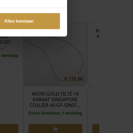
€
155,00
€
Alles toestaan
LTÉ 14
MORI GOLD FILT
IGA
KARAAT SINGA
-GF-
ARMBAND 40-
 …
SIN01…
 1 werkdag
Binnenkort verw
€
175,00
MORI GOLD FILTÉ 14
KARAAT SINGAPORE
COLLIER 40-GF-SIN01…
Direct leverbaar, 1 werkdag