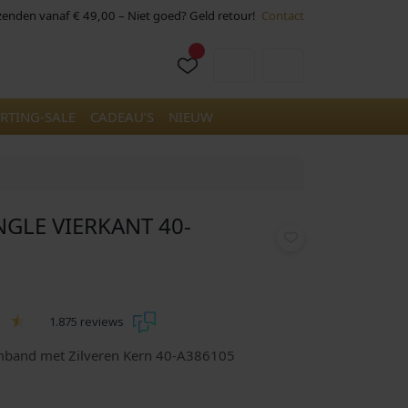
rzenden vanaf € 49,00 – Niet goed? Geld retour!
Contact
Cart
Account
RTING-SALE
CADEAU’S
NIEUW
GLE VIERKANT 40-
1.875 reviews
mband met Zilveren Kern 40-A386105