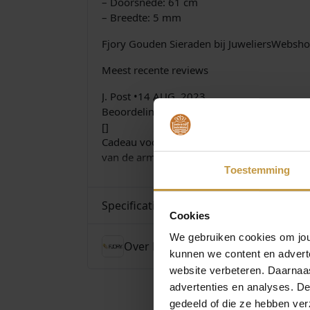
– Doorsnede: 61 cm
– Breedte: 5 mm
Fjory Gouden Sieraden bij JuweliersWebsho
Meest recente reviews
J. Post •14 AUG. 2023
Beoordeling:
[]
Cadeau voor mijn vrouw voor onze trrouwdag
van de armband, voelt goed en stevig en slu
Toestemming
Specificaties
Cookies
We gebruiken cookies om jouw
Over Fjory
kunnen we content en advert
website verbeteren. Daarnaas
advertenties en analyses. D
gedeeld of die ze hebben ver