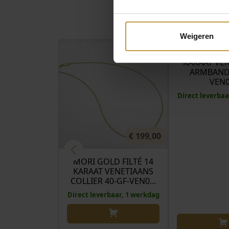
Weigeren
MORI GOLD 
KARAAT VE
ARMBAND 
VEN
Direct leverbaa
€
199,00
MORI GOLD FILTÉ 14
KARAAT VENETIAANS
COLLIER 40-GF-VEN0…
Direct leverbaar, 1 werkdag