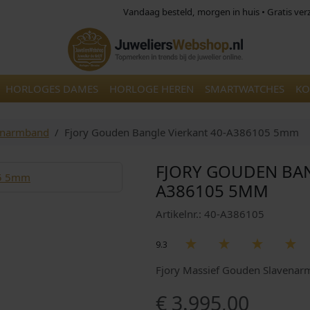
Vandaag besteld, morgen in huis • Gratis ve
HORLOGES DAMES
HORLOGE HEREN
SMARTWATCHES
KO
venarmband
Fjory Gouden Bangle Vierkant 40-A386105 5mm
FJORY GOUDEN BAN
A386105 5MM
Artikelnr.: 40-A386105
9.3
Fjory Massief Gouden Slavenar
€
3.995,00