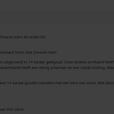
V
i
e
r
k
a
n
Zilveren Kern 40-A386105
t
4
0
Vierkant 5mm met Zilveren Kern
-
A
 uitgevoerd in 14 karaat geelgoud. Deze strakke armband heeft e
3
narmband heeft een stevig scharnier en een solide sluiting. Maa
8
6
ssieve 14 karaat gouden sieraden met een kern van zilver. Met de
1
0
5
5
m
van 925 zilver
m