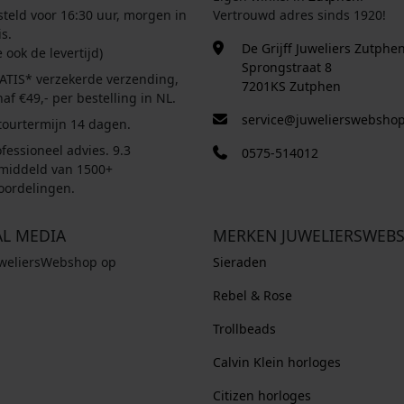
steld voor 16:30 uur, morgen in
Vertrouwd adres sinds 1920!
s.
De Grijff Juweliers Zutphe
e ook de levertijd)
Sprongstraat 8
ATIS* verzekerde verzending,
7201KS Zutphen
af €49,- per bestelling in NL.
service@juwelierswebshop
tourtermijn 14 dagen.
fessioneel advies. 9.3
0575-514012
middeld van 1500+
oordelingen.
AL MEDIA
MERKEN JUWELIERSWEB
uweliersWebshop op
Sieraden
Rebel & Rose
Trollbeads
Calvin Klein horloges
Citizen horloges