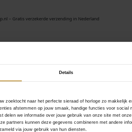
a
a
n
p.nl – Gratis verzekerde verzending in Nederland
t
a
l
, kwam in een luxe doos en werd snel en goed verzonden. Wij war
it ook goed. wij zijn zeer tevreden.
Details
 zoektocht naar het perfecte sieraad of horloge zo makkelijk e
enties afstemmen op jouw smaak, handige functies voor social 
t delen we informatie over jouw gebruik van onze site met onze
eze partners kunnen deze gegevens combineren met andere infor
zameld via jouw gebruik van hun diensten.