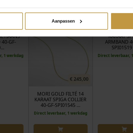
MEER VAN FJORY
€
129,00
Aanpassen
FILTÉ 14
MORI GOLD FI
NETIAANS
KARAAT SP
40-GF-
ARMBAND 40
0…
SPI01519
r, 1 werkdag
Direct leverbaar,
€
245,00
MORI GOLD FILTÉ 14
KARAAT SPIGA COLLIER
40-GF-SPI01545 …
Direct leverbaar, 1 werkdag