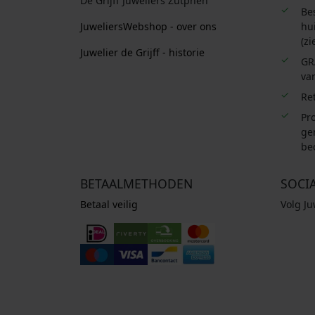
De Grijff Juweliers Zutphen
Be
JuweliersWebshop - over ons
hui
(zi
Juwelier de Grijff - historie
GR
van
Re
Pro
ge
be
BETAALMETHODEN
SOCI
Betaal veilig
Volg J