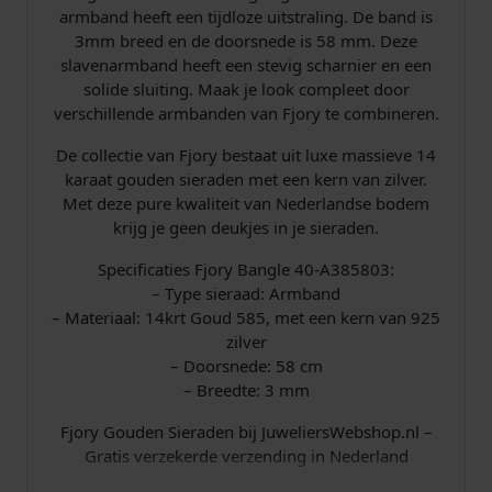
8
armband heeft een tijdloze uitstraling. De band is
0
3mm breed en de doorsnede is 58 mm. Deze
3
slavenarmband heeft een stevig scharnier en een
3
solide sluiting. Maak je look compleet door
m
verschillende armbanden van Fjory te combineren.
m
a
De collectie van Fjory bestaat uit luxe massieve 14
a
karaat gouden sieraden met een kern van zilver.
n
Met deze pure kwaliteit van Nederlandse bodem
t
krijg je geen deukjes in je sieraden.
a
l
Specificaties Fjory Bangle 40-A385803:
– Type sieraad: Armband
– Materiaal: 14krt Goud 585, met een kern van 925
zilver
– Doorsnede: 58 cm
– Breedte: 3 mm
Fjory Gouden Sieraden bij JuweliersWebshop.nl –
Gratis verzekerde verzending in Nederland