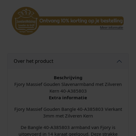
a
n
g
l
e
V
i
e
r
Over het product
k
a
n
Beschrijving
t
Fjory Massief Gouden Slavenarmband met Zilveren
4
Kern 40-A385803
0
Extra informatie
-
Fjory Massief Gouden Bangle 40-A385803 Vierkant
A
3mm met Zilveren Kern
3
8
De Bangle 40-A385803 armband van Fjory is
5
uitgevoerd in 14 karaat geelgoud. Deze strakke