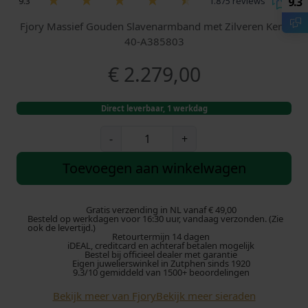
9.3
1.875 reviews
9.3
Fjory Massief Gouden Slavenarmband met Zilveren Kern
40-A385803
€
2.279,00
Direct leverbaar, 1 werkdag
F
-
+
j
o
Toevoegen aan winkelwagen
r
y
G
Gratis verzending in NL vanaf € 49,00
Besteld op werkdagen voor 16:30 uur, vandaag verzonden. (Zie
o
ook de levertijd.)
Retourtermijn 14 dagen
u
iDEAL, creditcard en achteraf betalen mogelijk
d
Bestel bij officieel dealer met garantie
Eigen juwelierswinkel in Zutphen sinds 1920
e
9.3/10 gemiddeld van 1500+ beoordelingen
n
Bekijk meer van Fjory
Bekijk meer sieraden
B