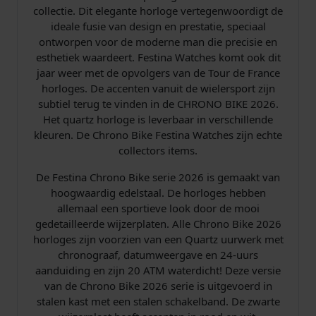
2
collectie. Dit elegante horloge vertegenwoordigt de
0
ideale fusie van design en prestatie, speciaal
2
ontworpen voor de moderne man die precisie en
6
esthetiek waardeert. Festina Watches komt ook dit
Z
jaar weer met de opvolgers van de Tour de France
w
horloges. De accenten vanuit de wielersport zijn
a
subtiel terug te vinden in de CHRONO BIKE 2026.
r
Het quartz horloge is leverbaar in verschillende
t
kleuren. De Chrono Bike Festina Watches zijn echte
a
collectors items.
a
n
De Festina Chrono Bike serie 2026 is gemaakt van
t
hoogwaardig edelstaal. De horloges hebben
a
allemaal een sportieve look door de mooi
l
gedetailleerde wijzerplaten. Alle Chrono Bike 2026
horloges zijn voorzien van een Quartz uurwerk met
chronograaf, datumweergave en 24-uurs
aanduiding en zijn 20 ATM waterdicht! Deze versie
van de Chrono Bike 2026 serie is uitgevoerd in
stalen kast met een stalen schakelband. De zwarte