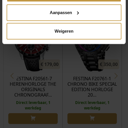
MEER VAN FESTINA HORLOGES
Aanpassen
Weigeren
€
179,00
€
350,00
FESTINA F20561-7
FESTINA F20761-1
HERENHORLOGE THE
CHRONO BIKE SPECIAL
ORIGINALS
EDITION HORLOGE
CHRONOGRAAF…
20…
Direct leverbaar, 1
Direct leverbaar, 1
werkdag
werkdag