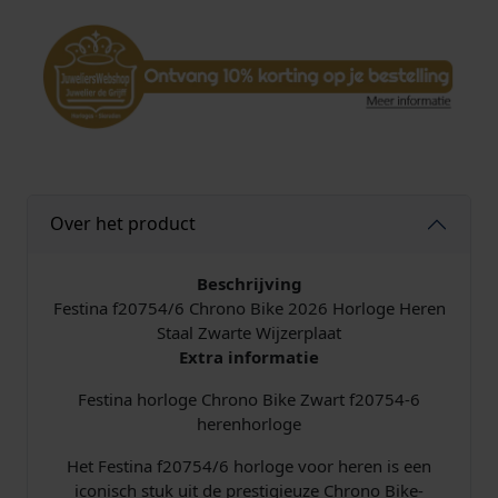
4
-
6
C
h
r
o
n
o
Over het product
B
i
k
Beschrijving
e
Festina f20754/6 Chrono Bike 2026 Horloge Heren
H
Staal Zwarte Wijzerplaat
o
Extra informatie
r
Festina horloge Chrono Bike Zwart f20754-6
l
herenhorloge
o
g
Het Festina f20754/6 horloge voor heren is een
e
iconisch stuk uit de prestigieuze Chrono Bike-