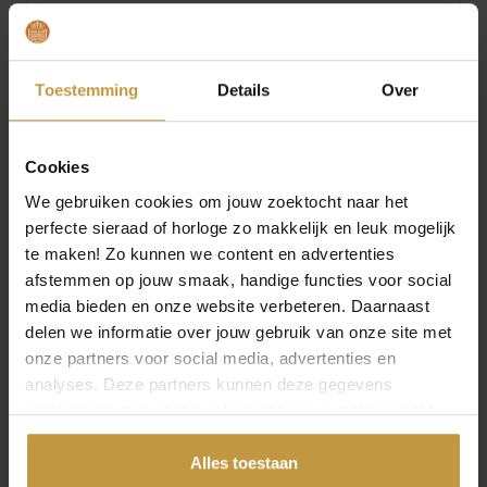
Schitterend sportief Festina Chrono Bike horloge
2026 met subtiele accenten uit de wielersport.
De Festina Chrono Bike serie f20754 – Altijd oog
Toestemming
Details
Over
voor detail! Bekijk hier alle Chrono Bike horloges.
Juwelierswebshop.nl is officieel dealer van Festina
horloges Chrono Bike 2026
Cookies
Festina Chrono Bike 2026 horloges – GRATIS
We gebruiken cookies om jouw zoektocht naar het
verzending in Nederland!
perfecte sieraad of horloge zo makkelijk en leuk mogelijk
te maken! Zo kunnen we content en advertenties
Specificaties
afstemmen op jouw smaak, handige functies voor social
media bieden en onze website verbeteren. Daarnaast
delen we informatie over jouw gebruik van onze site met
Over Festina Horloges
onze partners voor social media, advertenties en
analyses. Deze partners kunnen deze gegevens
combineren met andere informatie die je met hen hebt
gedeeld of die ze hebben verzameld via jouw gebruik van
hun diensten.
Alles toestaan