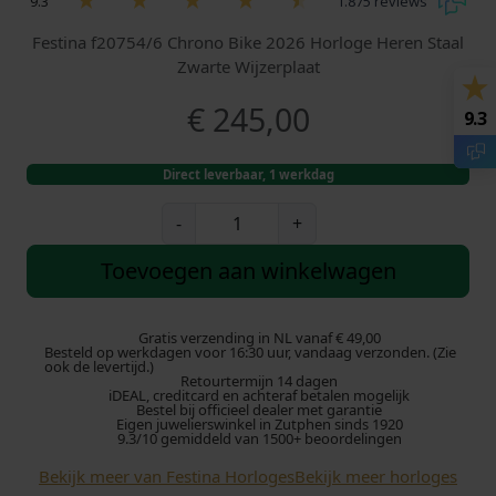
9.3
1.875 reviews
Festina f20754/6 Chrono Bike 2026 Horloge Heren Staal
Zwarte Wijzerplaat
€
245,00
9.3
Direct leverbaar, 1 werkdag
F
-
+
e
s
Toevoegen aan winkelwagen
t
i
n
Gratis verzending in NL vanaf € 49,00
Besteld op werkdagen voor 16:30 uur, vandaag verzonden. (Zie
a
ook de levertijd.)
Retourtermijn 14 dagen
f
iDEAL, creditcard en achteraf betalen mogelijk
2
Bestel bij officieel dealer met garantie
Eigen juwelierswinkel in Zutphen sinds 1920
0
9.3/10 gemiddeld van 1500+ beoordelingen
7
Bekijk meer van Festina Horloges
Bekijk meer horloges
5