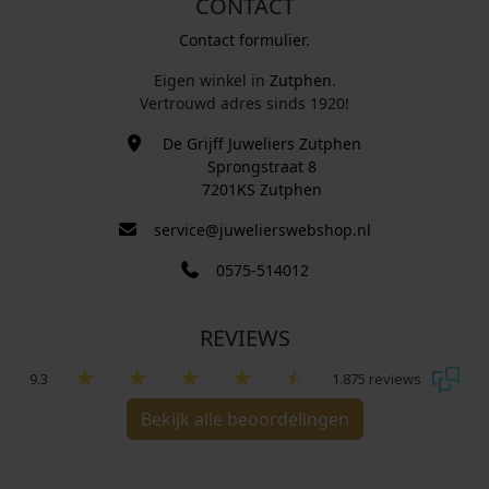
CONTACT
Contact formulier.
Eigen winkel in
Zutphen
.
Vertrouwd adres sinds 1920!
De Grijff Juweliers Zutphen
Sprongstraat 8
7201KS Zutphen
service@juwelierswebshop.nl
0575-514012
REVIEWS
9.3
1.875 reviews
Bekijk alle beoordelingen