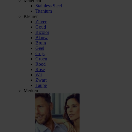
Materiaal
Stainless Steel
Titanium
Kleuren
Zilver
Goud
Bicolor
Blauw
Bruin
Geel
Grijs
Groen
Rood
Rose
Wit
Zwart
Taupe
Merken