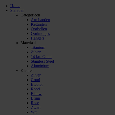
Home
Sieraden
Categorieën
Armbanden
Kettingen
Oorbellen
Oorknopjes
Hangers
Materiaal
Titanium
Zilver
14 krt. Goud
Stainless Steel
Aluminium
Kleuren
Zilver
Goud
Bicolor
Rood
Blauw
Bruin
Rose
Zwart
Wit