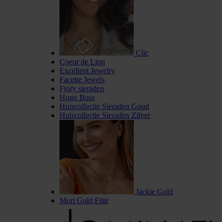
Clic
Coeur de Lion
Excellent Jewelry
Facette Jewels
Fjory sieraden
Hugo Boss
Huiscollectie Sieraden Goud
Huiscollectie Sieraden Zilver
Jackie Gold
Mori Gold Filté