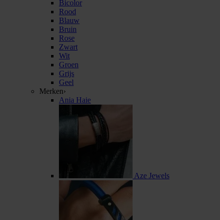
Bicolor
Rood
Blauw
Bruin
Rose
Zwart
Wit
Groen
Grijs
Geel
Merken
›
Ania Haie
Aze Jewels