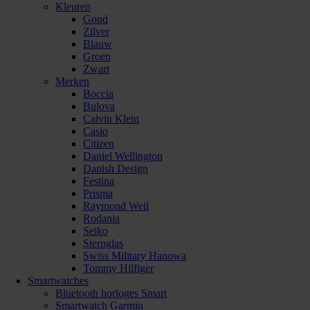
Kleuren
Goud
Zilver
Blauw
Groen
Zwart
Merken
Boccia
Bulova
Calvin Klein
Casio
Citizen
Daniel Wellington
Danish Design
Festina
Prisma
Raymond Weil
Rodania
Seiko
Sternglas
Swiss Military Hanowa
Tommy Hilfiger
Smartwatches
Bluetooth horloges Smart
Smartwatch Garmin