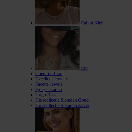
Calvin Klein
Clic
Coeur de Lion
Excellent Jewelry
Facette Jewels
Fjory sieraden
Hugo Boss
Huiscollectie Sieraden Goud
Huiscollectie Sieraden Zilver