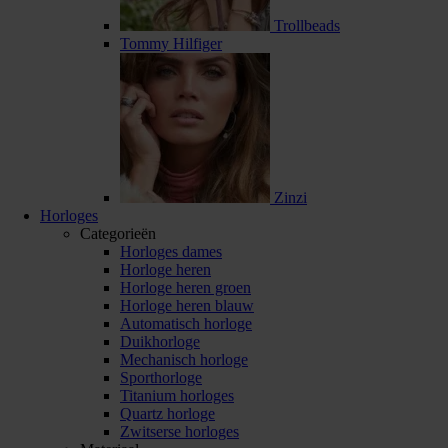
Trollbeads
Tommy Hilfiger
Zinzi
Horloges
Categorieën
Horloges dames
Horloge heren
Horloge heren groen
Horloge heren blauw
Automatisch horloge
Duikhorloge
Mechanisch horloge
Sporthorloge
Titanium horloges
Quartz horloge
Zwitserse horloges