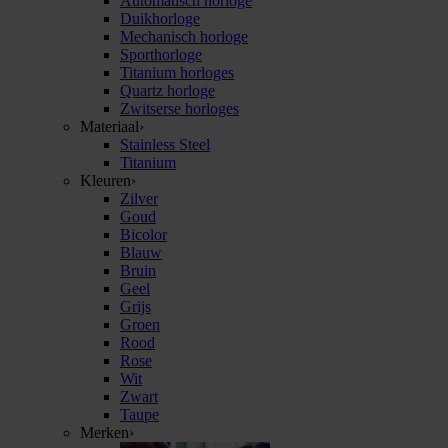
Automatisch horloge
Duikhorloge
Mechanisch horloge
Sporthorloge
Titanium horloges
Quartz horloge
Zwitserse horloges
Materiaal
›
Stainless Steel
Titanium
Kleuren
›
Zilver
Goud
Bicolor
Blauw
Bruin
Geel
Grijs
Groen
Rood
Rose
Wit
Zwart
Taupe
Merken
›