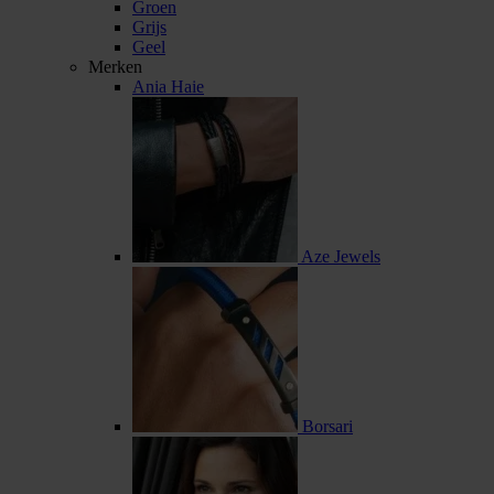
Groen
Grijs
Geel
Merken
Ania Haie
Aze Jewels
Borsari