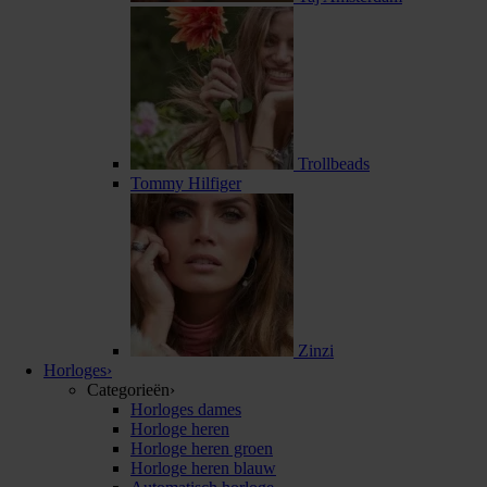
Trollbeads
Tommy Hilfiger
Zinzi
Horloges
›
Categorieën
›
Horloges dames
Horloge heren
Horloge heren groen
Horloge heren blauw