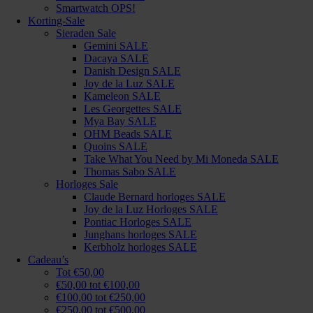
Smartwatch OPS!
Korting-Sale
Sieraden Sale
Gemini SALE
Dacaya SALE
Danish Design SALE
Joy de la Luz SALE
Kameleon SALE
Les Georgettes SALE
Mya Bay SALE
OHM Beads SALE
Quoins SALE
Take What You Need by Mi Moneda SALE
Thomas Sabo SALE
Horloges Sale
Claude Bernard horloges SALE
Joy de la Luz Horloges SALE
Pontiac Horloges SALE
Junghans horloges SALE
Kerbholz horloges SALE
Cadeau’s
Tot €50,00
€50,00 tot €100,00
€100,00 tot €250,00
€250,00 tot €500,00