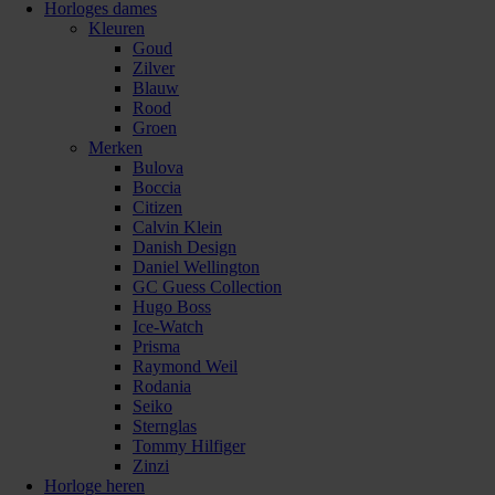
Horloges dames
Kleuren
Goud
Zilver
Blauw
Rood
Groen
Merken
Bulova
Boccia
Citizen
Calvin Klein
Danish Design
Daniel Wellington
GC Guess Collection
Hugo Boss
Ice-Watch
Prisma
Raymond Weil
Rodania
Seiko
Sternglas
Tommy Hilfiger
Zinzi
Horloge heren