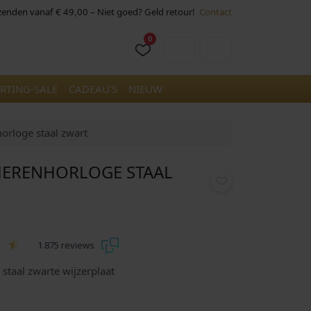
rzenden vanaf € 49,00 – Niet goed? Geld retour!
Contact
0
Cart
Account
RTING-SALE
CADEAU’S
NIEUW
orloge staal zwart
 HERENHORLOGE STAAL
1.875 reviews
staal zwarte wijzerplaat