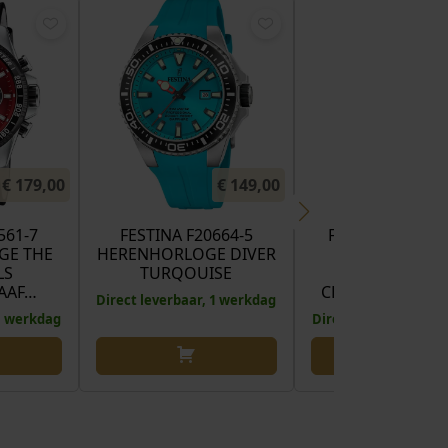
€
179,00
€
149,00
€
561-7
FESTINA F20664-5
FESTINA BULLH
GE THE
HERENHORLOGE DIVER
F20743-4
LS
TURQOUISE
HERENHORLO
AAF…
CHRONOGRAAF 
Direct leverbaar, 1 werkdag
 1 werkdag
Direct leverbaar, 1 