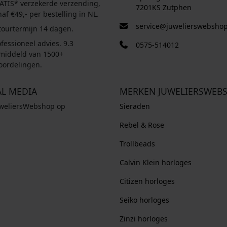
ATIS* verzekerde verzending,
7201KS Zutphen
af €49,- per bestelling in NL.
service@juwelierswebshop
tourtermijn 14 dagen.
fessioneel advies. 9.3
0575-514012
middeld van 1500+
oordelingen.
AL MEDIA
MERKEN JUWELIERSWEB
uweliersWebshop op
Sieraden
Rebel & Rose
Trollbeads
Calvin Klein horloges
Citizen horloges
Seiko horloges
Zinzi horloges