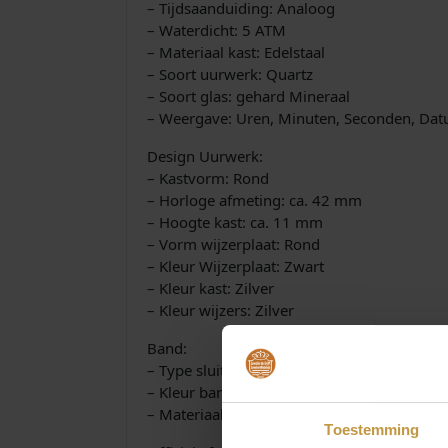
– Tijdsaanduiding: Analoog
– Waterdicht: 5 ATM
– Materiaal kast: Edelstaal
– Soort uurwerk: Quartz
– Soort glas: gehard Mineraal
– Weergave: Uren, Minuten, Seconden, Da
Design Uurwerk:
– Kastvorm: Rond
– Horloge afmeting: ca. 42 mm
– Hoogte kast: ca. 11 mm
– Vorm wijzerplaat: Rond
– Kleur Wijzerplaat: Zwart
– Kleur kast: Zilver
– Kleur wijzers: Zilver
Band:
– Type sluiting: Vouwsluiting
– Kleur band: Zilver
– Materiaal band: Edelstaal
Toestemming