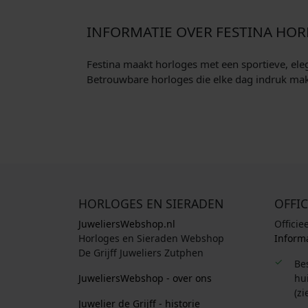
INFORMATIE OVER FESTINA HO
Festina maakt horloges met een sportieve, eleg
Betrouwbare horloges die elke dag indruk ma
HORLOGES EN SIERADEN
OFFIC
JuweliersWebshop.nl
Officie
Horloges en Sieraden Webshop
Informa
De Grijff Juweliers Zutphen
Be
JuweliersWebshop - over ons
hui
(zi
Juwelier de Grijff - historie