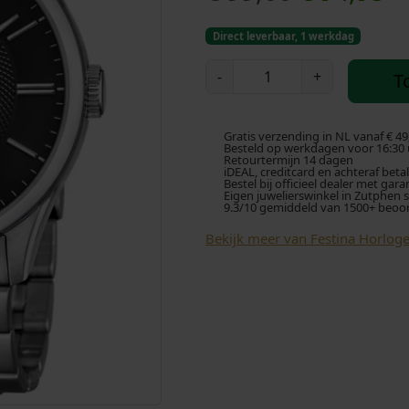
o
u
Direct leverbaar, 1 werkdag
r
i
F
-
+
T
e
s
d
s
t
p
i
Gratis verzending in NL vanaf € 49
i
Besteld op werkdagen voor 16:30 u
Retourtermijn 14 dagen
n
iDEAL, creditcard en achteraf beta
r
g
Bestel bij officieel dealer met gara
a
Eigen juwelierswinkel in Zutphen 
9.3/10 gemiddeld van 1500+ beoo
F
o
e
2
Bekijk meer van Festina Horlog
0
n
p
4
k
r
2
5
e
i
-
3
l
j
h
e