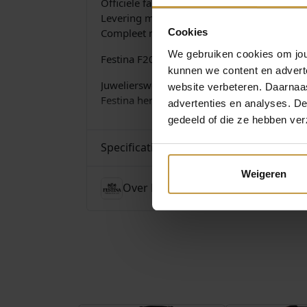
Officiele fabrieksgarantie 2 jaar
Levering met NL-gebruiksaanwijzing!
Compleet met luxe Festina Watch-Box
Cookies
We gebruiken cookies om jouw
Festina F20425/3
kunnen we content en advert
Juwelierswebshop.nl is officieel dealer Fest
website verbeteren. Daarnaas
Festina herenhorloges. GRATIS verzekerde 
advertenties en analyses. D
gedeeld of die ze hebben ver
Specificaties
Weigeren
Over Festina Horloges