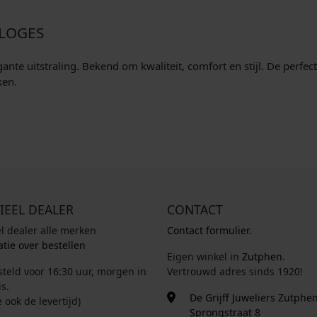
RLOGES
ante uitstraling. Bekend om kwaliteit, comfort en stijl. De perfec
ken.
IEEL DEALER
CONTACT
el dealer alle merken
Contact formulier.
tie over bestellen
Eigen winkel in
Zutphen
.
steld voor 16:30 uur, morgen in
Vertrouwd adres sinds 1920!
s.
De Grijff Juweliers Zutphe
e ook de levertijd)
Sprongstraat 8