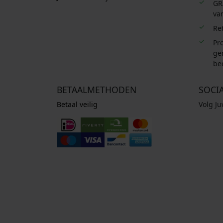
GR
van
Re
Pro
ge
be
BETAALMETHODEN
SOCI
Betaal veilig
Volg J