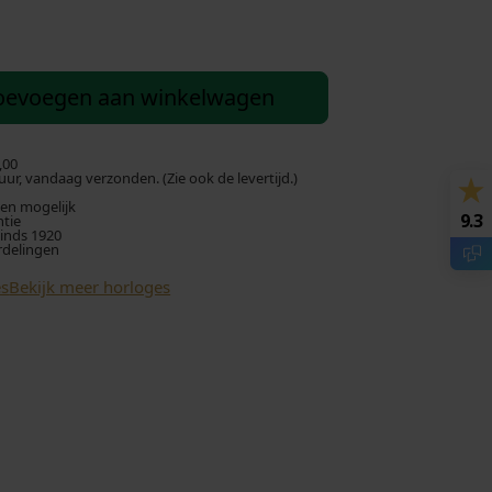
oevoegen aan winkelwagen
,00
ur, vandaag verzonden. (Zie ook de levertijd.)
len mogelijk
9.3
ntie
sinds 1920
rdelingen
es
Bekijk meer horloges