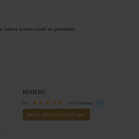
te balans tussen mode en prestaties.
REVIEWS
9.3
1.875 reviews
Bekijk alle beoordelingen
n