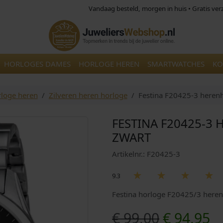
Vandaag besteld, morgen in huis • Gratis ve
HORLOGES DAMES
HORLOGE HEREN
SMARTWATCHES
KO
loge heren
Zilveren heren horloge
Festina F20425-3 herenh
FESTINA F20425-3
ZWART
Artikelnr.: F20425-3
9.3
Festina horloge F20425/3 heren 
O
H
€
99,00
€
94,95