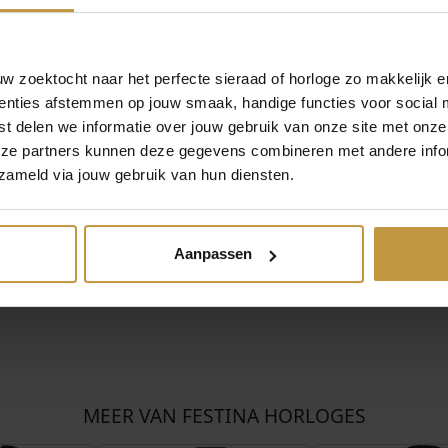
 zoektocht naar het perfecte sieraad of horloge zo makkelijk e
enties afstemmen op jouw smaak, handige functies voor social 
ina horloges Heren – Festina watches online.
t delen we informatie over jouw gebruik van onze site met onze
verzending in Nederland bij JuweliersWebshop.
eze partners kunnen deze gegevens combineren met andere infor
zameld via jouw gebruik van hun diensten.
Aanpassen
MEER VAN FESTINA HORLOGES