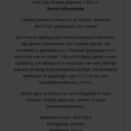
met Lab Grown diamant 1.00 crt
r
Extra informatie
k
s
m
b
Facette Jewels Armband Lab Grown diamant
e
:
a
4027324 geelgoud 1,00 caraat
n
p
€
Een mooie geelgouden tennisarmband met echte
d
lab grown diamanten van Facette Jewels. De
4
r
armband is gemaakt van 14karaat geelgoud en is
0
voorzien van in totaal 1.00 crt briljant, gezet in een
2
i
1
rijzetting. De armband is voorzien van een stevige
7
bakslot sluiting met veiligheids-achtje. De armband
3
j
.
heeft een draaglengte van 17,5 cm en een
2
schakelbreedte van 2 mm.
s
8
4
L
Wil je deze armband zo snel mogelijk in huis
w
9
a
hebben? Bestel deze dan online in onze
b
JuweliersWebshop.
a
9
G
r
Artikelnummer: 4027324
s
,
o
Doelgroep: Dames
w
Materiaal: Goud