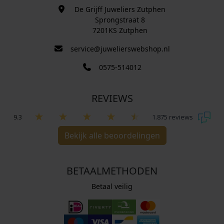
De Grijff Juweliers Zutphen
Sprongstraat 8
7201KS Zutphen
service@juwelierswebshop.nl
0575-514012
REVIEWS
9.3
1.875 reviews
Bekijk alle beoordelingen
BETAALMETHODEN
Betaal veilig