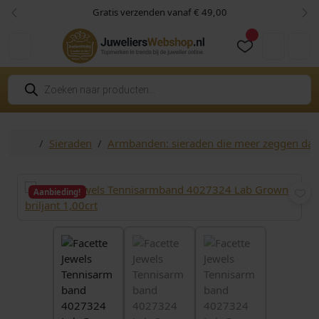
Skip to content
Skip to footer
Gratis verzenden vanaf € 49,00
Vorige
Vol
Cart
Account
P
r
o
d
u
c
Home
Sieraden
Armbanden: sieraden die meer zeggen da
t
e
n
z
o
Aanbieding!
e
k
e
n