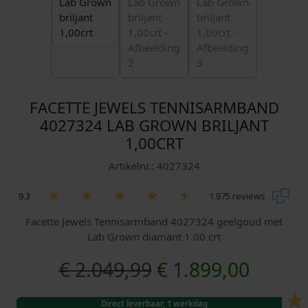
FACETTE JEWELS TENNISARMBAND
4027324 LAB GROWN BRILJANT
1,00CRT
Artikelnr.: 4027324
9.3
1.875 reviews
Facette Jewels Tennisarmband 4027324 geelgoud met
Lab Grown diamant 1.00 crt
O
H
€
2.049,99
€
1.899,00
o
u
Direct leverbaar, 1 werkdag