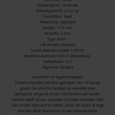
:
0
n
Karaat goud: 14 karaat
b
Metaalgewicht: ca 5,2 gr
€
0
r
Goudkleur: Geel
i
Afwerking: Gepolijst
.
l
Lengte: 17,5 mm
j
Breedte: 2 mm
2
a
Type steen:
n
.
Lab Grown Diamant
t
Caraat diamant totaal: 1.00 crt
1
0
Kwaliteit diamant: H/SI-2 (Wesselton)
,
Helderheid: SI-2
0
4
Slijpvorm: Briljant
0
9
Voordelen en eigenschappen:
c
Facette sieraden worden gemaakt van 14 karaat
r
,
goud. De collectie bestaat uit sieraden met
t
geelgoud, witgoud of een combinatie van beide.
a
9
Facette heeft ervoor gekozen om haar sieraden met
a
Lab Grown diamant te zetten. Zoals de naam al zegt
n
9
worden deze diamanten in een laboratorium
t