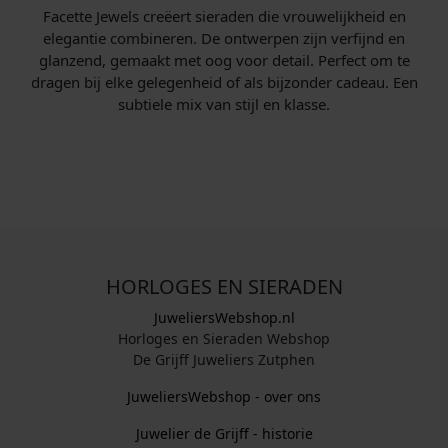
Facette Jewels creëert sieraden die vrouwelijkheid en
e
:
elegantie combineren. De ontwerpen zijn verfijnd en
p
€
glanzend, gemaakt met oog voor detail. Perfect om te
r
dragen bij elke gelegenheid of als bijzonder cadeau. Een
i
2
subtiele mix van stijl en klasse.
j
.
s
8
w
9
a
9
s
,
:
0
€
0
.
HORLOGES EN SIERADEN
2
JuweliersWebshop.nl
.
Horloges en Sieraden Webshop
9
De Grijff Juweliers Zutphen
9
JuweliersWebshop - over ons
9
,
Juwelier de Grijff - historie