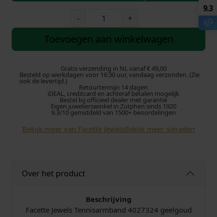
9.3
r
i
F
-
+
a
s
d
c
Toevoegen aan winkelwagen
e
p
i
t
t
Gratis verzending in NL vanaf € 49,00
r
g
Besteld op werkdagen voor 16:30 uur, vandaag verzonden. (Zie
e
ook de levertijd.)
Retourtermijn 14 dagen
J
o
e
iDEAL, creditcard en achteraf betalen mogelijk
e
Bestel bij officieel dealer met garantie
Eigen juwelierswinkel in Zutphen sinds 1920
w
n
p
9.3/10 gemiddeld van 1500+ beoordelingen
e
Bekijk meer van Facette Jewels
Bekijk meer sieraden
k
r
l
s
e
i
T
e
l
j
Over het product
n
n
i
s
i
Beschrijving
s
Facette Jewels Tennisarmband 4027324 geelgoud
j
i
a