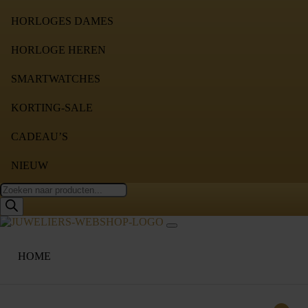
HORLOGES DAMES
HORLOGE HEREN
SMARTWATCHES
KORTING-SALE
CADEAU’S
NIEUW
Producten
zoeken
HOME