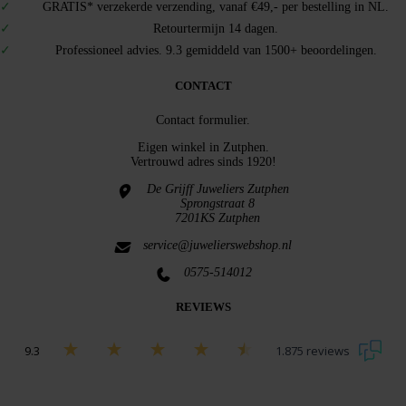
GRATIS* verzekerde verzending, vanaf €49,- per bestelling in NL.
Retourtermijn 14 dagen.
Professioneel advies. 9.3 gemiddeld van 1500+ beoordelingen.
CONTACT
Contact formulier.
Eigen winkel in
Zutphen
.
Vertrouwd adres sinds 1920!
De Grijff Juweliers Zutphen
Sprongstraat 8
7201KS Zutphen
service@juwelierswebshop.nl
0575-514012
REVIEWS
9.3
1.875 reviews
Bekijk alle beoordelingen