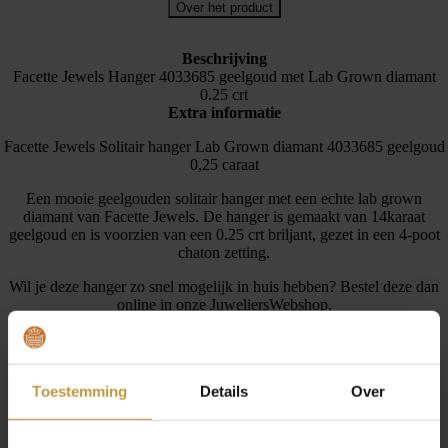
Over het product
Beschrijving
Facette Jewels Hanger 4033685 geelgoud met Lab Grown diamant
0.25 crt
Extra informatie
Facette Jewels Solitair hanger Lab Grown diamant 4033685 geelgoud
0,25 caraat
Een mooie geelgouden solitair hanger met een echte lab grown
diamant van Facette Jewels. De hanger is gemaakt van 14karaat
geelgoud en is voorzien van een 0.25 crt briljant, gezet in een 4-poot
chaton zetting.
Wil je deze hanger zo snel mogelijk in huis hebben? Bestel deze dan
online in onze JuweliersWebshop.
Artikelnummer: 4033685
Doelgroep: Dames
Materiaal: Goud
Toestemming
Details
Over
Karaat goud: 14 karaat
Metaalgewicht: 0,32 gr
Goudkleur: Geel
Afwerking: Gepolijst