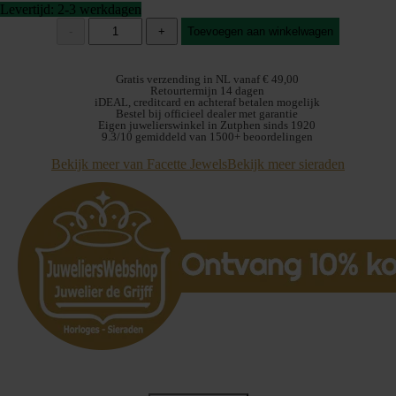
Levertijd: 2-3 werkdagen
Facette
-
+
Toevoegen aan winkelwagen
Jewels
Hanger
4033685
Gratis verzending in NL vanaf € 49,00
Lab
Retourtermijn 14 dagen
iDEAL, creditcard en achteraf betalen mogelijk
Grown
Bestel bij officieel dealer met garantie
briljant
Eigen juwelierswinkel in Zutphen sinds 1920
0,25crt
9.3/10 gemiddeld van 1500+ beoordelingen
aantal
Bekijk meer van Facette Jewels
Bekijk meer sieraden