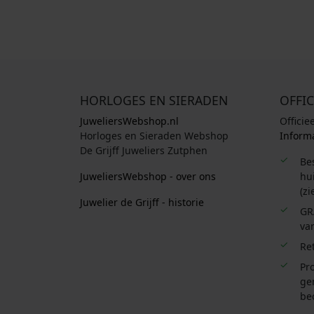
HORLOGES EN SIERADEN
OFFIC
JuweliersWebshop.nl
Officie
Horloges en Sieraden Webshop
Informa
De Grijff Juweliers Zutphen
Be
JuweliersWebshop - over ons
hui
(zi
Juwelier de Grijff - historie
GR
van
Re
Pro
ge
be