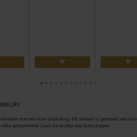
e
l
i
j
k
e
p
r
i
j
s
a
s
EWELRY
:
€
e sieraden met een luxe uitstraling. Elk sieraad is gemaakt van ho
r elke gelegenheid. Luxe die je elke dag kunt dragen.
1
.