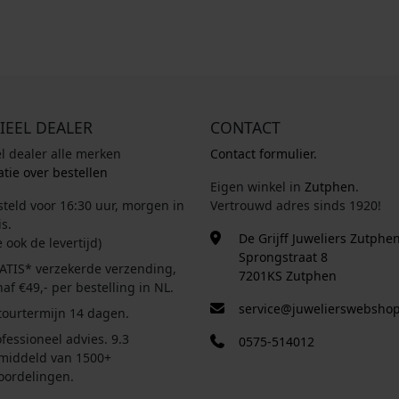
7
2
5
,
0
IEEL DEALER
CONTACT
0
.
el dealer alle merken
Contact formulier.
tie over bestellen
Eigen winkel in
Zutphen
.
steld voor 16:30 uur, morgen in
Vertrouwd adres sinds 1920!
s.
De Grijff Juweliers Zutphe
e ook de levertijd)
Sprongstraat 8
ATIS* verzekerde verzending,
7201KS Zutphen
af €49,- per bestelling in NL.
service@juwelierswebshop
tourtermijn 14 dagen.
fessioneel advies. 9.3
0575-514012
middeld van 1500+
oordelingen.