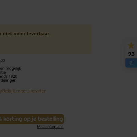
en niet meer leverbaar.
9.3
,00
len mogelijk
ntie
sinds 1920
rdelingen
ry
Bekijk meer sieraden