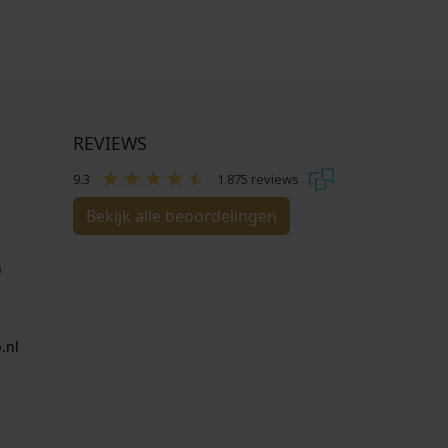
REVIEWS
9.3
1.875 reviews
Bekijk alle beoordelingen
n
.nl