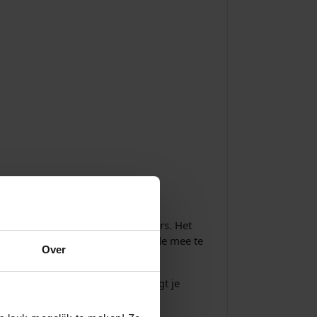
, armbanden, kettingen en colliers. Het
ke designs om jezelf of een geliefde mee te
Over
 Nederland.
. Zie ook de levertijd. Je ontvangt je