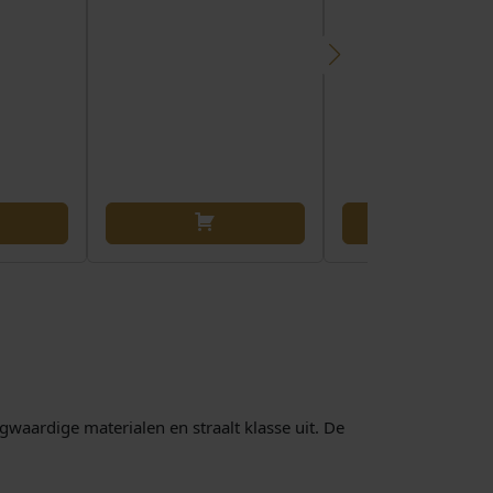
i
j
s
i
s
:
€
1
.
5
w
5
0
,
0
0
ogwaardige materialen en straalt klasse uit. De
.