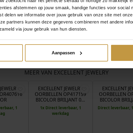
 zoektocht naar het perfecte sieraad of horloge zo makkelijk e
enties afstemmen op jouw smaak, handige functies voor social 
t delen we informatie over jouw gebruik van onze site met onze
eze partners kunnen deze gegevens combineren met andere infor
zameld via jouw gebruik van hun diensten.
Aanpassen
MEER VAN EXCELLENT JEWELRY
O
€
280,00
€
1.380,01
€
1.725,00
€
o
r
 JEWELRY
EXCELLENT JEWELRY
EXCELLENT J
Aanbieding!
OR407616
OORBELLEN OP417159
OORBELLEN OP
s
LOR
BICOLOR BRILJANT 0…
BICOLOR BRIL
p
verbaar, 1
1x Direct leverbaar, 1
Direct leverbaar,
r
dag
werkdag
o
n
k