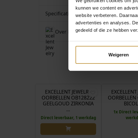
We gebruiken cookies om jouw
kunnen we content en advert
Specificaties
website verbeteren. Daarnaas
advertenties en analyses. D
gedeeld of die ze hebben ver
Over Excellent Jewelry
Weigeren
€
410,00
EXCELLENT JEWELRY
EXCELLENT
OORBELLEN OB128222
OORBELLEN 
GEELGOUD ZIRKONIA
BICO
…
1x Direct le
Direct leverbaar, 1 werkdag
werk