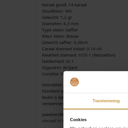
Karaat goud: 14 karaat
Goudkleur: Wit
Gewicht: 1,2 gr
Diameten: 6,3 mm
Type steen: Saffier
Kleur steen: Blauw
Gewicht saffier: 0,38crt
Caraat diamant totaal: 0.14 crt
Kwaliteit diamant: H/SI-1 (Wesselton)
Helderheid: SI-1
Slijpvorm: Briljant
​Conditie: Nieuw
Voordelen en eigenschappen:
Excellent sieraden worden gemaakt van 100%
leuke is dat de designs van Excellent Jewelry
Toestemming
verwennen. De designers van Excellent Jewel
JuweliersWebshop.nl is officieel dealer en ve
Cookies
sieraad in een mooie originele verpakking. 