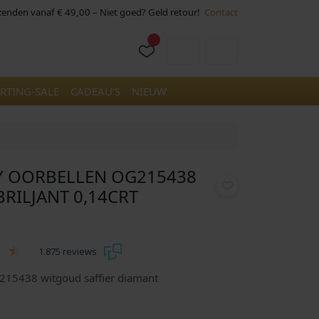
rzenden vanaf € 49,00 – Niet goed? Geld retour!
Contact
Cart
Account
RTING-SALE
CADEAU’S
NIEUW
Y OORBELLEN OG215438
RILJANT 0,14CRT
1.875 reviews
G215438 witgoud saffier diamant