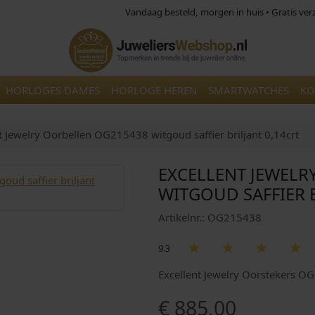
Vandaag besteld, morgen in huis • Gratis ve
HORLOGES DAMES
HORLOGE HEREN
SMARTWATCHES
KO
t Jewelry Oorbellen OG215438 witgoud saffier briljant 0,14crt
EXCELLENT JEWELR
WITGOUD SAFFIER B
Artikelnr.: OG215438
9.3
Excellent Jewelry Oorstekers O
€
885,00