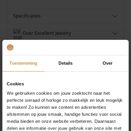
Specificaties
Over Excellent Jewelry
Toestemming
Details
Over
MEER VAN EXCELLENT JEWELRY
€
410,00
€
280,00
Cookies
EXCELLENT JEWELRY
EXCELLENT JEWELRY
We gebruiken cookies om jouw zoektocht naar het
OORBELLEN OB128222
OORBELLEN OR407616
perfecte sieraad of horloge zo makkelijk en leuk mogelijk
GEELGOUD ZIRKONIA
BICOLOR
te maken! Zo kunnen we content en advertenties
…
1x Direct leverbaar, 1
afstemmen op jouw smaak, handige functies voor social
Direct leverbaar, 1
werkdag
media bieden en onze website verbeteren. Daarnaast
werkdag
delen we informatie over jouw gebruik van onze site met