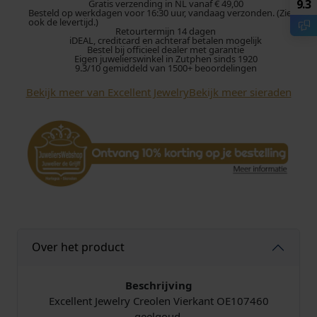
l
9.3
Gratis verzending in NL vanaf € 49,00
Besteld op werkdagen voor 16:30 uur, vandaag verzonden. (Zie
e
ook de levertijd.)
Retourtermijn 14 dagen
n
iDEAL, creditcard en achteraf betalen mogelijk
t
Bestel bij officieel dealer met garantie
Eigen juwelierswinkel in Zutphen sinds 1920
J
9.3/10 gemiddeld van 1500+ beoordelingen
e
Bekijk meer van Excellent Jewelry
Bekijk meer sieraden
w
e
l
r
y
O
o
r
b
e
Over het product
l
l
e
Beschrijving
n
Excellent Jewelry Creolen Vierkant OE107460
O
geelgoud