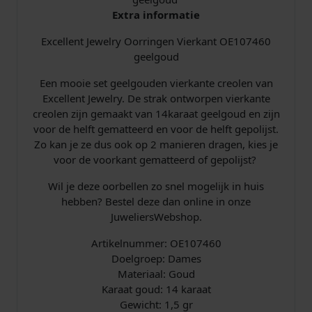
E
Extra informatie
1
Excellent Jewelry Oorringen Vierkant OE107460
0
geelgoud
7
4
Een mooie set geelgouden vierkante creolen van
6
Excellent Jewelry. De strak ontworpen vierkante
0
creolen zijn gemaakt van 14karaat geelgoud en zijn
g
voor de helft gematteerd en voor de helft gepolijst.
e
Zo kan je ze dus ook op 2 manieren dragen, kies je
e
voor de voorkant gematteerd of gepolijst?
l
g
Wil je deze oorbellen zo snel mogelijk in huis
o
hebben? Bestel deze dan online in onze
u
JuweliersWebshop.
d
a
Artikelnummer: OE107460
a
Doelgroep: Dames
n
Materiaal: Goud
t
Karaat goud: 14 karaat
a
Gewicht: 1,5 gr