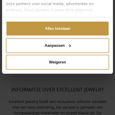
onze partners voor social media, advertenties en
analyses. Deze partners kunnen deze gegevens
combineren met andere informatie die je met hen hebt
gedeeld of die ze hebben verzameld via jouw gebruik van
hun diensten.
Alles toestaan
Aanpassen
Weigeren
INFORMATIE OVER EXCELLENT JEWELRY
Excellent Jewelry biedt een exclusieve collectie sieraden
met een luxe uitstraling. Elk sieraad is gemaakt van
hoogwaardige materialen en straalt klasse uit. De