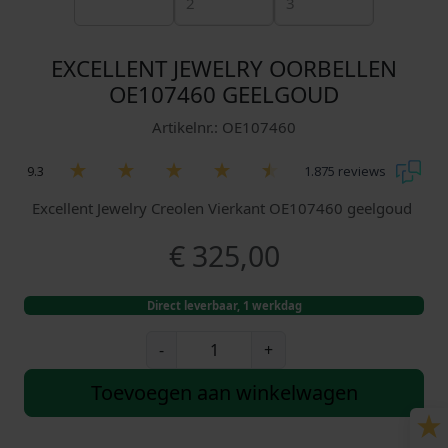
EXCELLENT JEWELRY OORBELLEN
OE107460 GEELGOUD
Artikelnr.: OE107460
9.3
1.875 reviews
Excellent Jewelry Creolen Vierkant OE107460 geelgoud
€
325,00
Direct leverbaar, 1 werkdag
E
-
+
x
c
Toevoegen aan winkelwagen
e
l