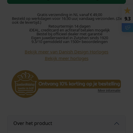
i
s
h
Gratis verzending in NL vanaf € 49,00
9.3
Besteld op werkdagen voor 16:30 uur, vandaag verzonden. (Zie
D
ook de levertijd.)
Retourtermijn 14 dagen
e
iDEAL, creditcard en achteraf betalen mogelijk
s
Bestel bij officieel dealer met garantie
Eigen juwelierswinkel in Zutphen sinds 1920
i
9.3/10 gemiddeld van 1500+ beoordelingen
g
Bekijk meer van Danish Design Horloges
n
Bekijk meer horloges
h
o
r
l
o
g
e
T
i
a
Over het product
r
a