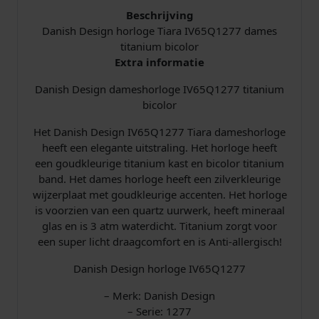
I
Beschrijving
V
Danish Design horloge Tiara IV65Q1277 dames
6
titanium bicolor
5
Extra informatie
Q
Danish Design dameshorloge IV65Q1277 titanium
1
bicolor
2
7
Het Danish Design IV65Q1277 Tiara dameshorloge
7
heeft een elegante uitstraling. Het horloge heeft
B
een goudkleurige titanium kast en bicolor titanium
i
band. Het dames horloge heeft een zilverkleurige
c
wijzerplaat met goudkleurige accenten. Het horloge
o
is voorzien van een quartz uurwerk, heeft mineraal
l
glas en is 3 atm waterdicht. Titanium zorgt voor
o
een super licht draagcomfort en is Anti-allergisch!
r
a
Danish Design horloge IV65Q1277
a
n
– Merk: Danish Design
t
– Serie: 1277