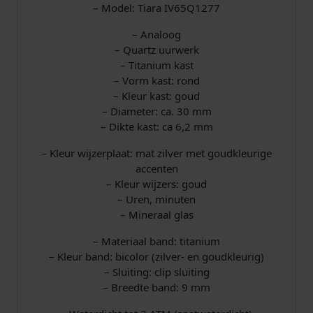
a
– Model: Tiara IV65Q1277
l
– Analoog
– Quartz uurwerk
– Titanium kast
– Vorm kast: rond
– Kleur kast: goud
– Diameter: ca. 30 mm
– Dikte kast: ca 6,2 mm
– Kleur wijzerplaat: mat zilver met goudkleurige
accenten
– Kleur wijzers: goud
– Uren, minuten
– Mineraal glas
– Materiaal band: titanium
– Kleur band: bicolor (zilver- en goudkleurig)
– Sluiting: clip sluiting
– Breedte band: 9 mm