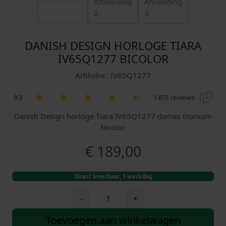
DANISH DESIGN HORLOGE TIARA
IV65Q1277 BICOLOR
Artikelnr.: IV65Q1277
9.3
1.875 reviews
Danish Design horloge Tiara IV65Q1277 dames titanium
bicolor
€
189,00
Direct leverbaar, 1 werkdag
D
-
+
a
n
Toevoegen aan winkelwagen