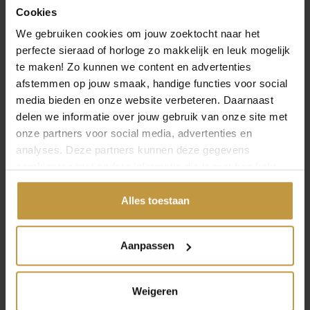
Cookies
We gebruiken cookies om jouw zoektocht naar het
perfecte sieraad of horloge zo makkelijk en leuk mogelijk
te maken! Zo kunnen we content en advertenties
afstemmen op jouw smaak, handige functies voor social
MEER VAN DANISH DESIGN
media bieden en onze website verbeteren. Daarnaast
HORLOGES
delen we informatie over jouw gebruik van onze site met
€
239,00
€
219,00
onze partners voor social media, advertenties en
analyses. Deze partners kunnen deze gegevens
DANISH DESIGN DKX
DANISH DESIGN 1303
PRO HORLOGE
DKX PRO HORLOGE
combineren met andere informatie die je met hen hebt
IV82Q1303
IQ99Q1303 BLAUW
gedeeld of die ze hebben verzameld via jouw gebruik van
GOLDPLATED
Direct leverbaar, 1
hun diensten.
Alles toestaan
Direct leverbaar, 1
werkdag
werkdag
Aanpassen
Weigeren