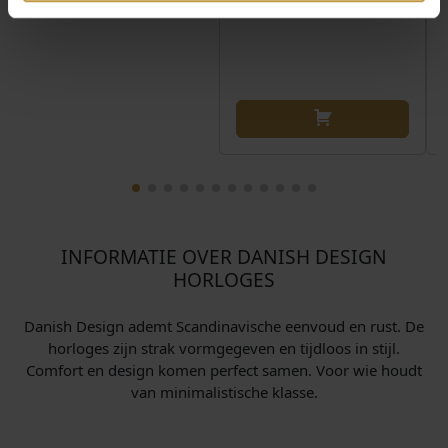
INFORMATIE OVER DANISH DESIGN
HORLOGES
Danish Design ademt Scandinavische eenvoud en rust. De
horloges zijn strak vormgegeven en tijdloos in stijl.
Comfort en design komen perfect samen. Voor wie houdt
van minimalistische klasse.