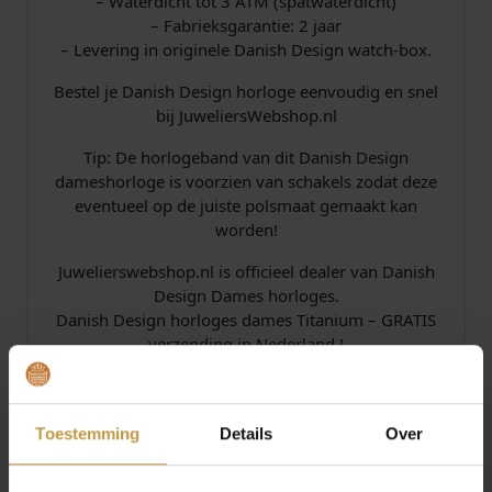
– Waterdicht tot 3 ATM (spatwaterdicht)
– Fabrieksgarantie: 2 jaar
– Levering in originele Danish Design watch-box.
Bestel je Danish Design horloge eenvoudig en snel
bij JuweliersWebshop.nl
Tip: De horlogeband van dit Danish Design
dameshorloge is voorzien van schakels zodat deze
eventueel op de juiste polsmaat gemaakt kan
worden!
Juwelierswebshop.nl is officieel dealer van Danish
Design Dames horloges.
Danish Design horloges dames Titanium – GRATIS
verzending in Nederland !
Specificaties
Toestemming
Details
Over
Over Danish Design Horloges