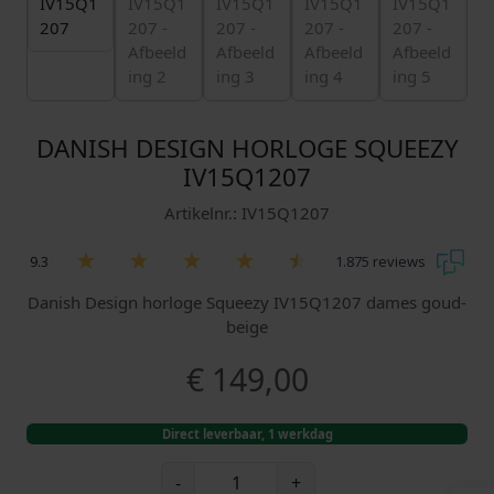
DANISH DESIGN HORLOGE SQUEEZY
IV15Q1207
Artikelnr.: IV15Q1207
9.3
1.875 reviews
Danish Design horloge Squeezy IV15Q1207 dames goud-
beige
€
149,00
Direct leverbaar, 1 werkdag
D
-
+