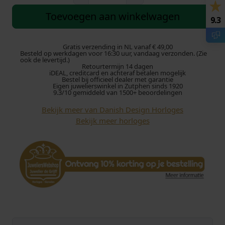
a
n
Toevoegen aan winkelwagen
9.3
i
s
h
Gratis verzending in NL vanaf € 49,00
Besteld op werkdagen voor 16:30 uur, vandaag verzonden. (Zie
D
ook de levertijd.)
Retourtermijn 14 dagen
e
iDEAL, creditcard en achteraf betalen mogelijk
s
Bestel bij officieel dealer met garantie
Eigen juwelierswinkel in Zutphen sinds 1920
i
9.3/10 gemiddeld van 1500+ beoordelingen
g
Bekijk meer van Danish Design Horloges
n
Bekijk meer horloges
h
o
r
l
o
g
e
S
q
u