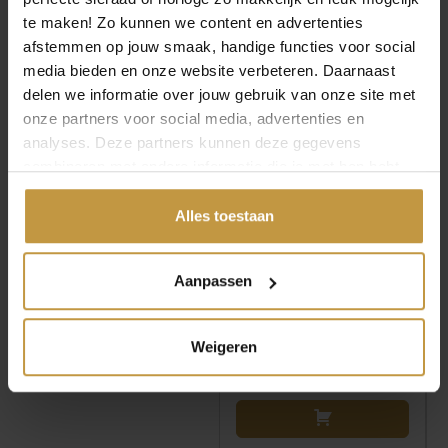
HORLOGES
€
239,00
€
219,00
te maken! Zo kunnen we content en advertenties
afstemmen op jouw smaak, handige functies voor social
media bieden en onze website verbeteren. Daarnaast
DANISH DESIGN DKX
DANISH DESIGN 1303
PRO HORLOGE
DKX PRO HORLOGE
delen we informatie over jouw gebruik van onze site met
IV82Q1303
IQ99Q1303 BLAUW
onze partners voor social media, advertenties en
GOLDPLATED
Direct leverbaar, 1
analyses. Deze partners kunnen deze gegevens
Direct leverbaar, 1
werkdag
combineren met andere informatie die je met hen hebt
werkdag
gedeeld of die ze hebben verzameld via jouw gebruik van
hun diensten.
Alles toestaan
Aanpassen
Weigeren