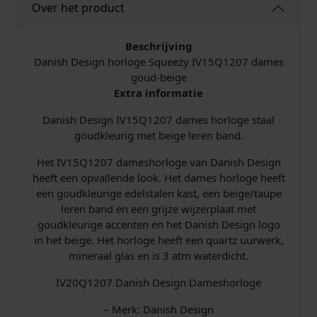
Over het product
e
e
z
Beschrijving
y
Danish Design horloge Squeezy IV15Q1207 dames
I
goud-beige
V
Extra informatie
1
Danish Design IV15Q1207 dames horloge staal
5
goudkleurig met beige leren band.
Q
1
Het IV15Q1207 dameshorloge van Danish Design
2
heeft een opvallende look. Het dames horloge heeft
0
een goudkleurige edelstalen kast, een beige/taupe
7
leren band en een grijze wijzerplaat met
a
goudkleurige accenten en het Danish Design logo
a
in het beige. Het horloge heeft een quartz uurwerk,
n
mineraal glas en is 3 atm waterdicht.
t
a
IV20Q1207 Danish Design Dameshorloge
l
– Merk: Danish Design