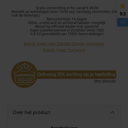
s
h
Gratis verzending in NL vanaf € 49,00
Besteld op werkdagen voor 16:30 uur, vandaag verzonden. (Zie
9.3
D
ook de levertijd.)
Retourtermijn 14 dagen
e
iDEAL, creditcard en achteraf betalen mogelijk
s
Bestel bij officieel dealer met garantie
Eigen juwelierswinkel in Zutphen sinds 1920
i
9.3/10 gemiddeld van 1500+ beoordelingen
g
Bekijk meer van Danish Design Horloges
n
Bekijk meer horloges
h
o
r
l
o
g
e
P
i
c
Over het product
o
I
V
Beschrijving