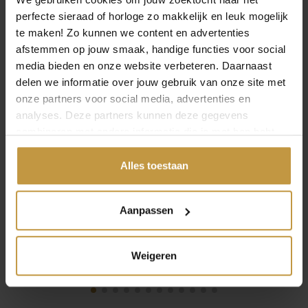
DANISH DESIGN
DANISH DESIGN DKX
perfecte sieraad of horloge zo makkelijk en leuk mogelijk
HORLOGE RHINE
PRO HORLOGE
IQ19Q199 ROOD
IV82Q1303
te maken! Zo kunnen we content en advertenties
GOLDPLATED
afstemmen op jouw smaak, handige functies voor social
Direct leverbaar, 1
werkdag
Direct leverbaar, 1
media bieden en onze website verbeteren. Daarnaast
werkdag
delen we informatie over jouw gebruik van onze site met
onze partners voor social media, advertenties en
analyses. Deze partners kunnen deze gegevens
combineren met andere informatie die je met hen hebt
gedeeld of die ze hebben verzameld via jouw gebruik van
hun diensten.
Alles toestaan
Aanpassen
Weigeren