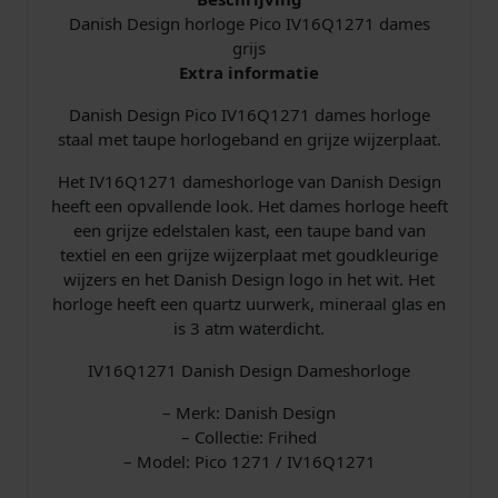
1
Danish Design horloge Pico IV16Q1271 dames
6
grijs
Q
Extra informatie
1
Danish Design Pico IV16Q1271 dames horloge
2
staal met taupe horlogeband en grijze wijzerplaat.
7
1
Het IV16Q1271 dameshorloge van Danish Design
g
heeft een opvallende look. Het dames horloge heeft
r
een grijze edelstalen kast, een taupe band van
i
textiel en een grijze wijzerplaat met goudkleurige
j
wijzers en het Danish Design logo in het wit. Het
s
horloge heeft een quartz uurwerk, mineraal glas en
a
is 3 atm waterdicht.
a
n
IV16Q1271 Danish Design Dameshorloge
t
a
– Merk: Danish Design
l
– Collectie: Frihed
– Model: Pico 1271 / IV16Q1271