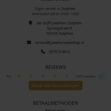
Eigen winkel in
Zutphen
.
Vertrouwd adres sinds 1920!
De Grijff Juweliers Zutphen
Sprongstraat 8
7201KS Zutphen
service@juwelierswebshop.nl
0575-514012
REVIEWS
9.3
1.875 reviews
Bekijk alle beoordelingen
BETAALMETHODEN
Betaal veilig