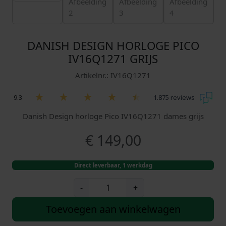
DANISH DESIGN HORLOGE PICO
IV16Q1271 GRIJS
Artikelnr.: IV16Q1271
9.3
1.875 reviews
Danish Design horloge Pico IV16Q1271 dames grijs
€
149,00
Direct leverbaar, 1 werkdag
D
-
+
a
n
Toevoegen aan winkelwagen
i