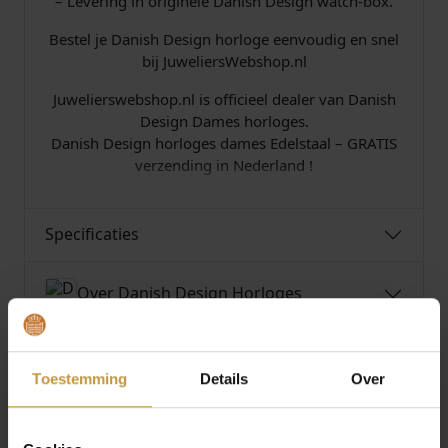
– Levering in originele Danish Design watch-box.
Bestel je Danish Design horloge eenvoudig en snel
bij JuweliersWebshop.nl
Juwelierswebshop.nl is officieel dealer van Danish
Design Dames horloges.
Danish Design horloges dames Edelstaal – GRATIS
verzending in Nederland !
Specificaties
Over Danish Design Horloges
Toestemming
Details
Over
MEER VAN DANISH DESIGN