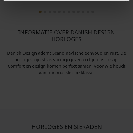
INFORMATIE OVER DANISH DESIGN
HORLOGES
Danish Design ademt Scandinavische eenvoud en rust. De
horloges zijn strak vormgegeven en tijdloos in stijl.
Comfort en design komen perfect samen. Voor wie houdt
van minimalistische klasse.
HORLOGES EN SIERADEN