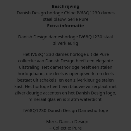
I
Beschrijving
V
Danish Design horloge Chloe IV68Q1230 dames
6
staal blauw. Serie Pure
8
Extra informatie
Q
Danish Design dameshorloge IV68Q1230 staal
1
zilverkleurig
2
3
Het IV68Q1230 dames horloge uit de Pure
0
colliectie van Danish Design heeft een elegante
a
uitstraling. Het dameshorloge heeft een stalen
a
horlogeband, die deels is opengewerkt en deels
n
bestaat uit schakels, en een zilverkleurige stalen
t
kast. Het horloge heeft een blauwe wijzerplaat met
a
zilverkleurige accenten en het Danish Design logo,
l
mineraal glas en is 3 atm waterdicht.
IV68Q1230 Danish Design Dameshorloge
– Merk: Danish Design
– Collectie: Pure