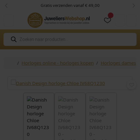
Skip to content
Skip to footer
Gratis verzenden vanaf € 49,00
Vorige
Vol
Cart
Account
P
r
o
d
u
c
Home
Horloges online - horloges kopen
Horloges dames
t
e
n
z
o
e
k
e
n