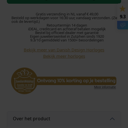
i
s
h
Gratis verzending in NL vanaf € 49,00
9.3
Besteld op werkdagen voor 16:30 uur, vandaag verzonden. (Zie
D
ook de levertijd.)
Retourtermijn 14 dagen
e
iDEAL, creditcard en achteraf betalen mogelijk
s
Bestel bij officieel dealer met garantie
Eigen juwelierswinkel in Zutphen sinds 1920
i
9.3/10 gemiddeld van 1500+ beoordelingen
g
Bekijk meer van Danish Design Horloges
n
Bekijk meer horloges
h
o
r
l
o
g
e
C
h
l
Over het product
o
e