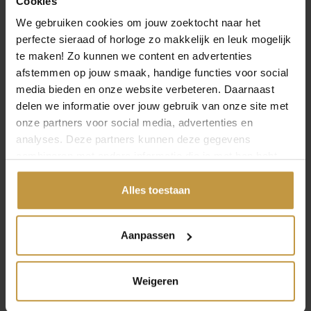
Cookies
HORLOGES
€
99,95
€
239,00
We gebruiken cookies om jouw zoektocht naar het
perfecte sieraad of horloge zo makkelijk en leuk mogelijk
DANISH DESIGN
DANISH DESIGN DKX
te maken! Zo kunnen we content en advertenties
HORLOGE RHINE
PRO HORLOGE
afstemmen op jouw smaak, handige functies voor social
IQ19Q199 ROOD
IV82Q1303
GOLDPLATED
media bieden en onze website verbeteren. Daarnaast
Direct leverbaar, 1
delen we informatie over jouw gebruik van onze site met
werkdag
Direct leverbaar, 1
werkdag
onze partners voor social media, advertenties en
analyses. Deze partners kunnen deze gegevens
combineren met andere informatie die je met hen hebt
gedeeld of die ze hebben verzameld via jouw gebruik van
hun diensten.
Alles toestaan
Aanpassen
Weigeren