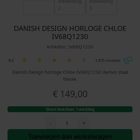
DANISH DESIGN HORLOGE CHLOE
IV68Q1230
Artikelnr.: IV68Q1230
9.3
1.875 reviews
Danish Design horloge Chloe IV68Q1230 dames staal
blauw.
€
149,00
Direct leverbaar, 1 werkdag
D
-
+
a
n
Toevoegen aan winkelwagen