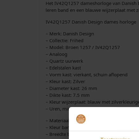
Het IV42Q1257 dameshorloge van Danish Des
leren band en een blauwe wijzerplaat met zi
IV42Q1257 Danish Design dames horloge
– Merk: Danish Design
– Collectie: Frihed
– Model: Broen 1257 / IV42Q1257
– Analoog
– Quartz uurwerk
– Edelstalen kast
– Vorm kast: vierkant, schuin aflopend
– Kleur kast: Zilver
– Diameter kast: 26 mm
– Dikte kast: 7.5 mm
– Kleur wijzerplaat: blauw met zilverkleurig
– Uren, minuten
– Materiaal band: leer
– Kleur band: blauw
– Breedte band: 20mm