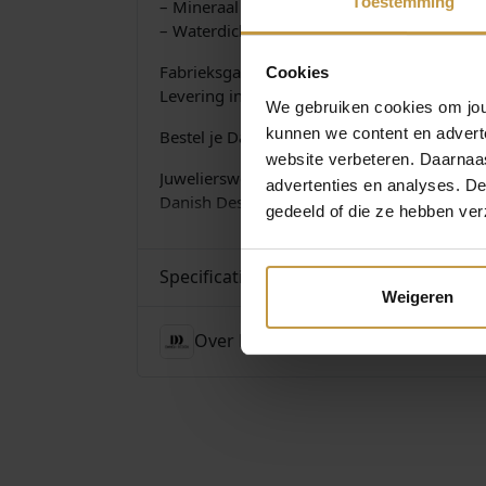
Toestemming
– Mineraal glas
– Waterdicht tot 3 ATM
Fabrieksgarantie: 2 jaar
Cookies
Levering in originele Danish Design watch-
We gebruiken cookies om jouw
kunnen we content en advert
Bestel je Danish Design horloge eenvoudig 
website verbeteren. Daarnaas
Juwelierswebshop.nl is officieel dealer va
advertenties en analyses. D
Danish Design horloges dames edelstaal – 
gedeeld of die ze hebben ver
Specificaties
Weigeren
Over Danish Design Horloges