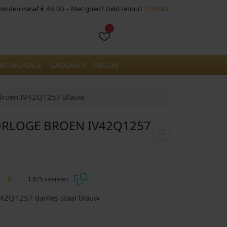
rzenden vanaf € 49,00 – Niet goed? Geld retour!
Contact
Cart
Account
RTING-SALE
CADEAU’S
NIEUW
 Broen IV42Q1257 Blauw
ORLOGE BROEN IV42Q1257
1.875 reviews
V42Q1257 dames staal blauw