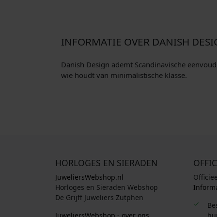
INFORMATIE OVER DANISH DES
Danish Design ademt Scandinavische eenvoud en
wie houdt van minimalistische klasse.
HORLOGES EN SIERADEN
OFFIC
JuweliersWebshop.nl
Officie
Horloges en Sieraden Webshop
Informa
De Grijff Juweliers Zutphen
Be
JuweliersWebshop - over ons
hui