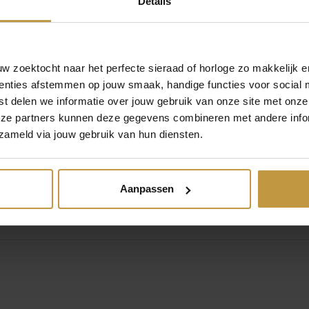
Details
box.
 zoektocht naar het perfecte sieraad of horloge zo makkelijk e
enties afstemmen op jouw smaak, handige functies voor social 
en snel bij JuweliersWebshop.nl.
t delen we informatie over jouw gebruik van onze site met onze
n Danish Design Dames horloges.
eze partners kunnen deze gegevens combineren met andere infor
GRATIS verzending in Nederland !
zameld via jouw gebruik van hun diensten.
Aanpassen