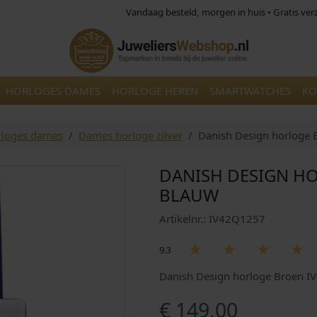
Vandaag besteld, morgen in huis • Gratis ve
HORLOGES DAMES
HORLOGE HEREN
SMARTWATCHES
KO
loges dames
Dames horloge zilver
Danish Design horloge
DANISH DESIGN H
BLAUW
Artikelnr.: IV42Q1257
9.3
Danish Design horloge Broen I
€
149,00