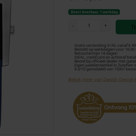
Direct leverbaar, 1 werkdag
D
-
+
T
a
n
i
Gratis verzending in NL vanaf € 49
s
Besteld op werkdagen voor 16:30 u
Retourtermijn 14 dagen
h
iDEAL, creditcard en achteraf beta
Bestel bij officieel dealer met gara
D
Eigen juwelierswinkel in Zutphen 
9.3/10 gemiddeld van 1500+ beoo
e
s
Bekijk meer van Danish Design 
i
g
n
h
o
r
l
o