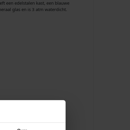
t een edelstalen kast, een blauwe
eraal glas en is 3 atm waterdicht.