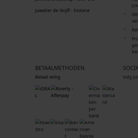
(zi
Juwelier de Grijff - historie
GR
van
Re
Pro
ge
be
BETAALMETHODEN
SOCI
Betaal veilig
Volg J