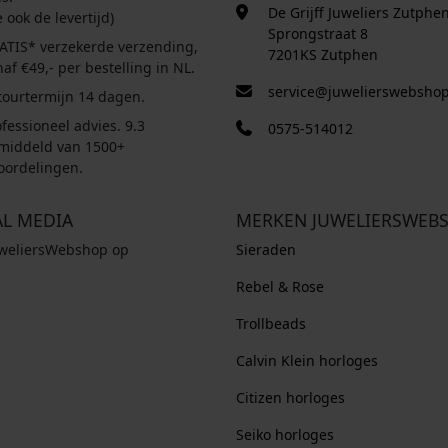
De Grijff Juweliers Zutphe
e ook de levertijd)
Sprongstraat 8
ATIS* verzekerde verzending,
7201KS Zutphen
af €49,- per bestelling in NL.
service@juwelierswebshop
tourtermijn 14 dagen.
fessioneel advies. 9.3
0575-514012
middeld van 1500+
oordelingen.
AL MEDIA
MERKEN JUWELIERSWEB
uweliersWebshop op
Sieraden
Rebel & Rose
Trollbeads
Calvin Klein horloges
Citizen horloges
Seiko horloges