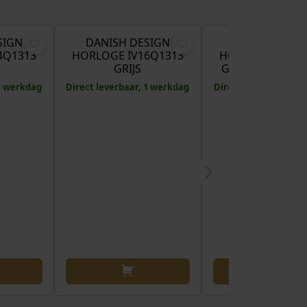
€
129,00
€
139,00
€
SIGN
DANISH DESIGN
DANISH DESI
4Q1313
HORLOGE IV16Q1313
HORLOGE IV11Q
GRIJS
GOLDPLATED Z
 1 werkdag
Direct leverbaar, 1 werkdag
Direct leverbaar, 1 