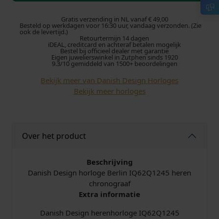
p
i
s
h
Gratis verzending in NL vanaf € 49,00
r
g
Besteld op werkdagen voor 16:30 uur, vandaag verzonden. (Zie
D
ook de levertijd.)
Retourtermijn 14 dagen
e
o
e
iDEAL, creditcard en achteraf betalen mogelijk
s
Bestel bij officieel dealer met garantie
Eigen juwelierswinkel in Zutphen sinds 1920
i
n
p
9.3/10 gemiddeld van 1500+ beoordelingen
g
Bekijk meer van Danish Design Horloges
k
r
n
Bekijk meer horloges
h
e
i
o
r
l
j
l
Over het product
o
i
s
g
e
Beschrijving
j
i
B
Danish Design horloge Berlin IQ62Q1245 heren
e
chronograaf
k
s
r
Extra informatie
l
e
:
i
Danish Design herenhorloge IQ62Q1245