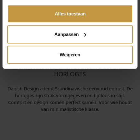
gedeeld of die ze hebben verzameld via jouw gebruik van
Direct leverbaar, 1
Direct leverbaar, 1
werkdag
werkdag
hun diensten.
Alles toestaan
Aanpassen
Weigeren
INFORMATIE OVER DANISH DESIGN
HORLOGES
Danish Design ademt Scandinavische eenvoud en rust. De
horloges zijn strak vormgegeven en tijdloos in stijl.
Comfort en design komen perfect samen. Voor wie houdt
van minimalistische klasse.