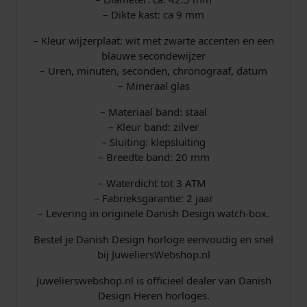
l
– Dikte kast: ca 9 mm
1
– Kleur wijzerplaat: wit met zwarte accenten en een
9
blauwe secondewijzer
– Uren, minuten, seconden, chronograaf, datum
9
– Mineraal glas
,
– Materiaal band: staal
– Kleur band: zilver
0
– Sluiting: klepsluiting
– Breedte band: 20 mm
0
– Waterdicht tot 3 ATM
.
– Fabrieksgarantie: 2 jaar
– Levering in originele Danish Design watch-box.
Bestel je Danish Design horloge eenvoudig en snel
bij JuweliersWebshop.nl
Juwelierswebshop.nl is officieel dealer van Danish
Design Heren horloges.