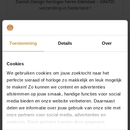
Danish Design horloges heren Edelstaal – GRATIS
verzending in Nederland !
Specificaties
Toestemming
Details
Over
Over Danish Design Horloges
Cookies
We gebruiken cookies om jouw zoektocht naar het
perfecte sieraad of horloge zo makkelijk en leuk mogelijk
MEER VAN DANISH DESIGN
te maken! Zo kunnen we content en advertenties
HORLOGES
afstemmen op jouw smaak, handige functies voor social
€
249,00
€
249,00
media bieden en onze website verbeteren. Daarnaast
delen we informatie over jouw gebruik van onze site met
DANISH DESIGN
DANISH DESIGN
onze partners voor social media, advertenties en
HORLOGE KOLTUR
HORLOGE KOLTUR
analyses. Deze partners kunnen deze gegevens
CHRONO IQ98Q1290
CHRONO IQ94Q1290
SAFFIER
SAFFIER
combineren met andere informatie die je met hen hebt