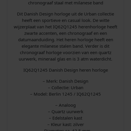
n
chronograaf staal met milanese band
p
€
I
Dit Danish Design horloge uit de Urban collectie
Q
r
heeft een sportieve en casual look. De witte
6
wijzerplaat van het IQ62Q1245 herenhorloge heeft
2
i
1
zwarte accenten, een chronograaf en een
Q
datumaanduiding. Het heren horloge heeft een
1
j
3
elegante milanese stalen band. Verder is dit
2
chronograaf horloge voorzien van een quartz
s
9
4
uurwerk, mineraal glas en is 3 atm waterdicht.
5
w
,
C
IQ62Q1245 Danish Design heren horloge
h
a
3
r
– Merk: Danish Design
o
– Collectie: Urban
s
0
n
– Model: Berlin 1245 / IQ62Q1245
o
:
.
a
– Analoog
a
– Quartz uurwerk
€
n
– Edelstalen kast
t
– Kleur kast: zilver
– Diameter: ca. 42.5 mm
a