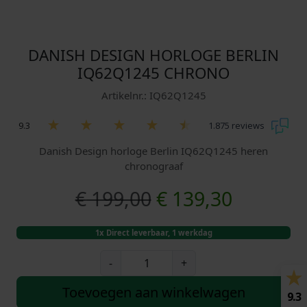
DANISH DESIGN HORLOGE BERLIN
IQ62Q1245 CHRONO
Artikelnr.: IQ62Q1245
9.3
1.875 reviews
Danish Design horloge Berlin IQ62Q1245 heren
chronograaf
O
H
€
199,00
€
139,30
o
u
1x Direct leverbaar, 1 werkdag
r
i
D
-
+
a
s
d
n
Toevoegen aan winkelwagen
9.3
i