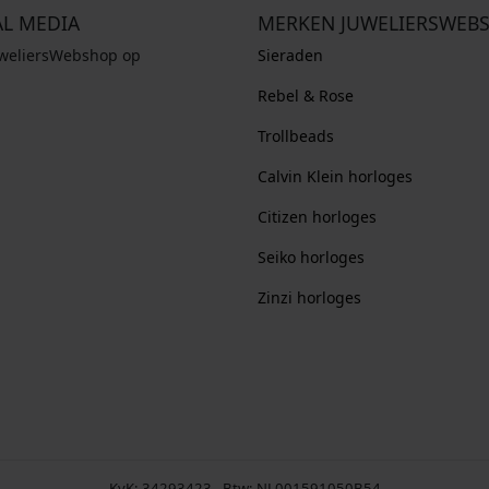
AL MEDIA
MERKEN JUWELIERSWEB
uweliersWebshop op
Sieraden
Rebel & Rose
Trollbeads
Calvin Klein horloges
Citizen horloges
Seiko horloges
Zinzi horloges
KvK: 34293423 - Btw: NL001591050B54