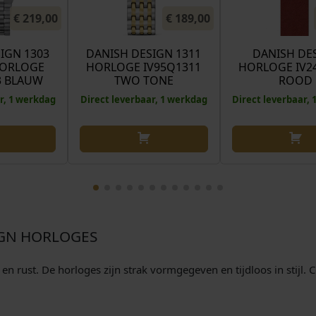
€
219,00
€
189,00
IGN 1303
DANISH DESIGN 1311
DANISH DE
HORLOGE
HORLOGE IV95Q1311
HORLOGE IV2
3 BLAUW
TWO TONE
ROOD
r, 1 werkdag
Direct leverbaar, 1 werkdag
Direct leverbaar,
IGN HORLOGES
 rust. De horloges zijn strak vormgegeven en tijdloos in stijl.