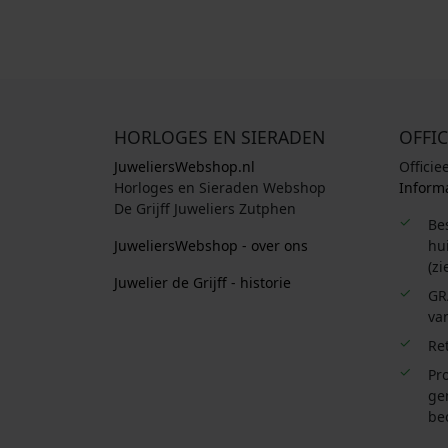
HORLOGES EN SIERADEN
OFFIC
JuweliersWebshop.nl
Officie
Horloges en Sieraden Webshop
Informa
De Grijff Juweliers Zutphen
Be
JuweliersWebshop - over ons
hui
(zi
Juwelier de Grijff - historie
GR
van
Re
Pro
ge
be