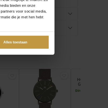
media bieden en onze
 partners voor social media,
matie die je met hen hebt
Alles toestaan
€
DANISH DESI
HORLOGE IV11Q
GOLDPLATED Z
Direct leverbaar, 1 