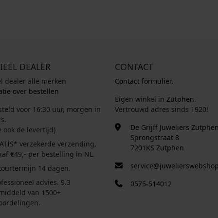
IEEL DEALER
CONTACT
el dealer alle merken
Contact formulier.
tie over bestellen
Eigen winkel in
Zutphen
.
steld voor 16:30 uur, morgen in
Vertrouwd adres sinds 1920!
s.
De Grijff Juweliers Zutphe
e ook de levertijd)
Sprongstraat 8
ATIS* verzekerde verzending,
7201KS Zutphen
af €49,- per bestelling in NL.
service@juwelierswebshop
tourtermijn 14 dagen.
fessioneel advies. 9.3
0575-514012
middeld van 1500+
oordelingen.