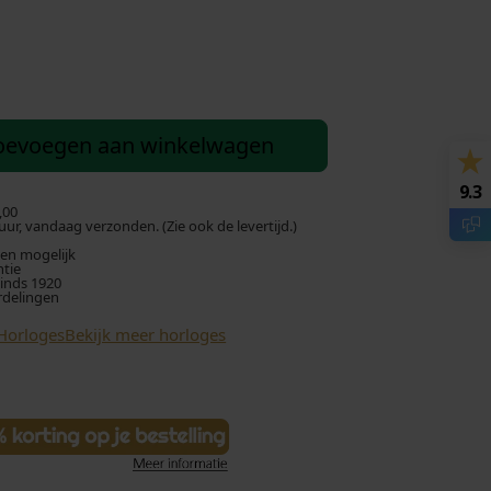
oevoegen aan winkelwagen
9.3
,00
ur, vandaag verzonden. (Zie ook de levertijd.)
len mogelijk
ntie
sinds 1920
rdelingen
Horloges
Bekijk meer horloges