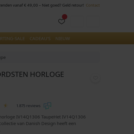
rzenden vanaf € 49,00 – Niet goed? Geld retour!
Contact
Cart
Account
RTING-SALE
CADEAU’S
NIEUW
upe
JORDSTEN HORLOGE
1.875 reviews
shorloge IV14Q1306 TaupeHet IV14Q1306
collectie van Danish Design heeft een
.