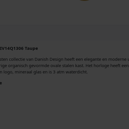
r
d
s
t
e
n
h
o
 IV14Q1306 Taupe
r
l
ten collectie van Danish Design heeft een elegante en moderne u
o
rige organisch gevormde ovale stalen kast. Het horloge heeft een
g
n logo, mineraal glas en is 3 atm waterdicht.
e
I
e
V
1
4
Q
1
3
0