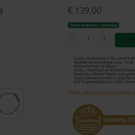
€
139,00
Direct leverbaar, 1 werkdag
D
-
+
T
a
n
i
Gratis verzending in NL vanaf € 49
s
Besteld op werkdagen voor 16:30 u
Retourtermijn 14 dagen
h
iDEAL, creditcard en achteraf beta
Bestel bij officieel dealer met gara
D
Eigen juwelierswinkel in Zutphen 
9.3/10 gemiddeld van 1500+ beoo
e
s
Bekijk meer van Danish Design 
i
g
n
F
j
o