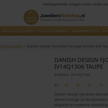
Vandaag besteld, morgen in huis • Gratis ve
HORLOGES DAMES
HORLOGE HEREN
SMARTWATCHES
KO
loges dames
Danish Design Fjordsten horloge IV14Q1306 Ta
DANISH DESIGN F
IV14Q1306 TAUPE
Artikelnr.: IV14Q1306
9.3
Danish Design Fjordsten dame
dames horloge uit de Fjordsten 
elegante en moderne uitstraling