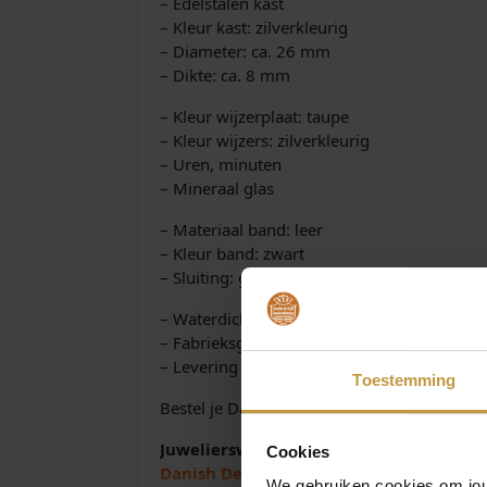
– Edelstalen kast
– Kleur kast: zilverkleurig
– Diameter: ca. 26 mm
– Dikte: ca. 8 mm
– Kleur wijzerplaat: taupe
– Kleur wijzers: zilverkleurig
– Uren, minuten
– Mineraal glas
– Materiaal band: leer
– Kleur band: zwart
– Sluiting: gespsluiting
– Waterdicht tot 3 ATM (spatwaterdicht)
– Fabrieksgarantie: 2 jaar
– Levering in originele Danish Design watc
Toestemming
Bestel je Danish Design horloge eenvoudig 
Juwelierswebshop.nl is officieel deale
Cookies
Danish Design horloges dames Edelstaal
We gebruiken cookies om jouw