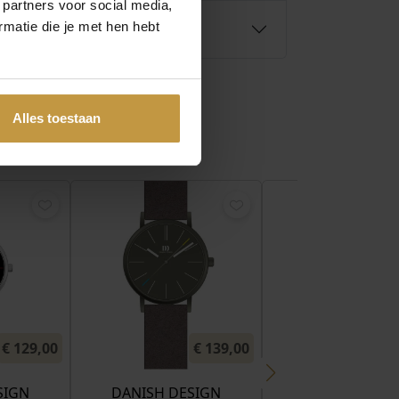
 partners voor social media,
matie die je met hen hebt
Alles toestaan
€
129,00
€
139,00
€
SIGN
DANISH DESIGN
DANISH DESI