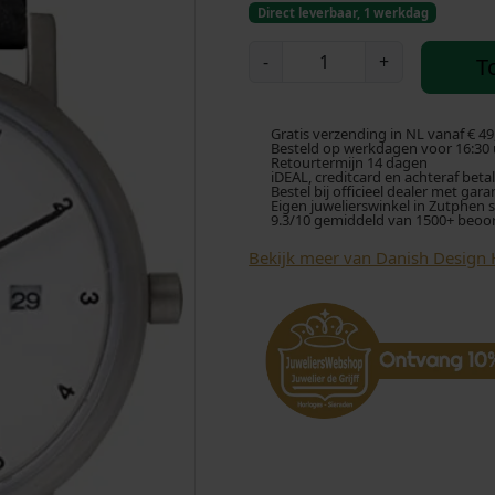
Direct leverbaar, 1 werkdag
D
-
+
T
a
n
i
Gratis verzending in NL vanaf € 49
s
Besteld op werkdagen voor 16:30 u
Retourtermijn 14 dagen
h
iDEAL, creditcard en achteraf beta
Bestel bij officieel dealer met gara
D
Eigen juwelierswinkel in Zutphen 
9.3/10 gemiddeld van 1500+ beoo
e
s
Bekijk meer van Danish Design 
i
g
n
2
7
2
h
o
r
l