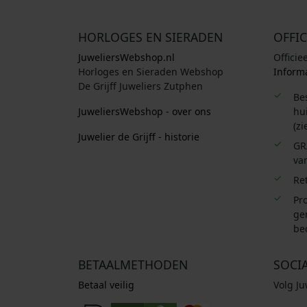
HORLOGES EN SIERADEN
OFFIC
JuweliersWebshop.nl
Officie
Horloges en Sieraden Webshop
Informa
De Grijff Juweliers Zutphen
Be
JuweliersWebshop - over ons
hui
(zi
Juwelier de Grijff - historie
GR
van
Re
Pro
ge
be
BETAALMETHODEN
SOCI
Betaal veilig
Volg J