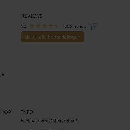
REVIEWS
9.3
1.875 reviews
Bekijk alle beoordelingen
n
.nl
SHOP
INFO
Niet naar wens? Geld retour!