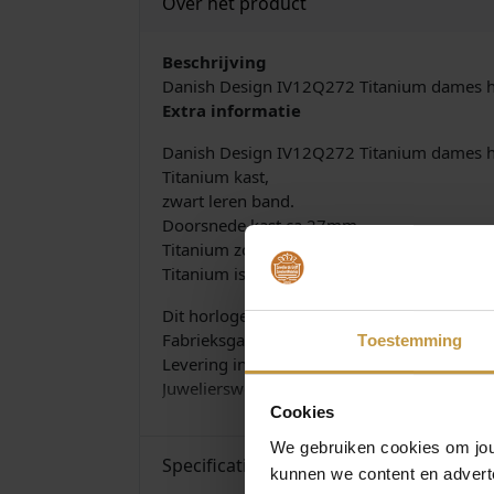
Over het product
Beschrijving
Danish Design IV12Q272 Titanium dames 
Extra informatie
Danish Design IV12Q272 Titanium dames 
Titanium kast,
zwart leren band.
Doorsnede kast ca.27mm
Titanium zorgt voor een super licht draagc
Titanium is anti-allergisch
Dit horloge heeft een Quartz uurwerk en is 
Fabrieksgarantie: 2 jaar
Toestemming
Levering in originele Danish Design watch-
Juwelierswebshop.nl is officieel dealer van
Cookies
We gebruiken cookies om jouw
Specificaties
kunnen we content en advert