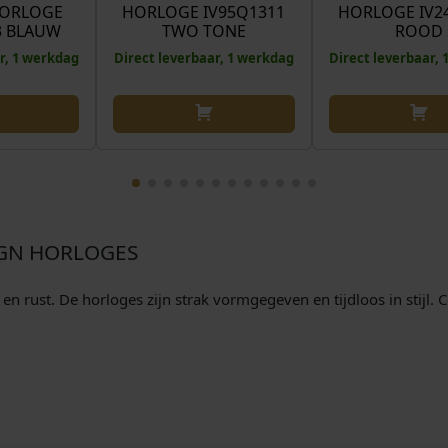
HORLOGE
HORLOGE IV95Q1311
HORLOGE IV2
3 BLAUW
TWO TONE
ROOD
r, 1 werkdag
Direct leverbaar, 1 werkdag
Direct leverbaar,
IGN HORLOGES
 rust. De horloges zijn strak vormgegeven en tijdloos in stijl.