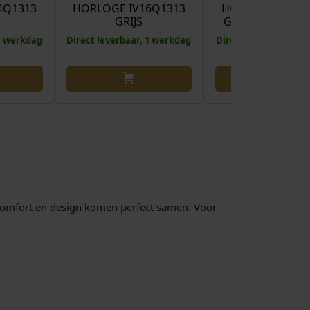
4Q1313
HORLOGE IV16Q1313
HORLOGE IV11Q
GRIJS
GOLDPLATED Z
 1 werkdag
Direct leverbaar, 1 werkdag
Direct leverbaar, 1 
 Comfort en design komen perfect samen. Voor