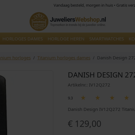
Vandaag besteld, morgen in huis • Gratis ve
HORLOGES DAMES
HORLOGE HEREN
SMARTWATCHES
KO
anium horloges
Titanium horloges dames
Danish Design 27
DANISH DESIGN 27
Artikelnr.: IV12Q272
9.3
Danish Design IV12Q272 Titan
€
129,00