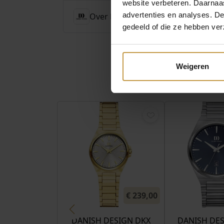
website verbeteren. Daarnaas
advertenties en analyses. D
Over Danish Design Horloges
gedeeld of die ze hebben ver
Weigeren
€
239,00
DANISH DESIGN DKX
DANISH DES