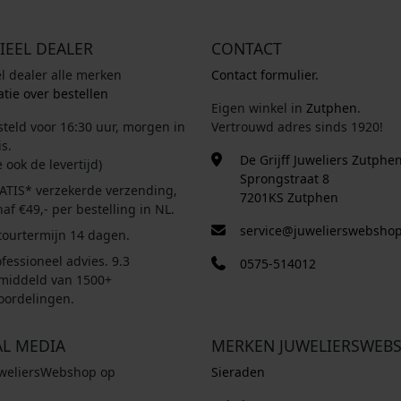
IEEL DEALER
CONTACT
el dealer alle merken
Contact formulier.
tie over bestellen
Eigen winkel in
Zutphen
.
steld voor 16:30 uur, morgen in
Vertrouwd adres sinds 1920!
s.
De Grijff Juweliers Zutphe
e ook de levertijd)
Sprongstraat 8
ATIS* verzekerde verzending,
7201KS Zutphen
af €49,- per bestelling in NL.
service@juwelierswebshop
tourtermijn 14 dagen.
fessioneel advies. 9.3
0575-514012
middeld van 1500+
oordelingen.
AL MEDIA
MERKEN JUWELIERSWEB
uweliersWebshop op
Sieraden