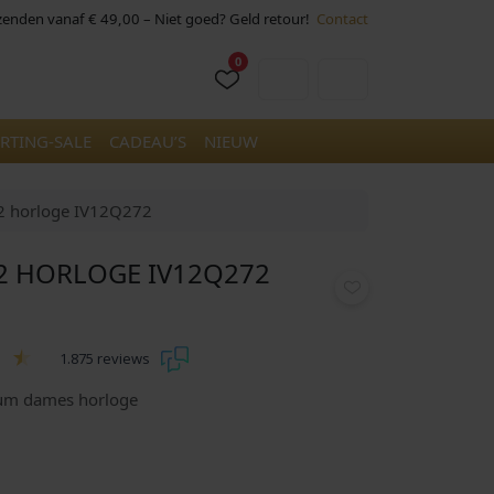
rzenden vanaf € 49,00 – Niet goed? Geld retour!
Contact
0
Cart
Account
RTING-SALE
CADEAU’S
NIEUW
2 horloge IV12Q272
2 HORLOGE IV12Q272
1.875 reviews
ium dames horloge