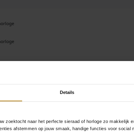
horloge
horloge
omfort.
waterresistent (3 Atm)
Details
box.
 Danish Design horloges.
 zoektocht naar het perfecte sieraad of horloge zo makkelijk e
enties afstemmen op jouw smaak, handige functies voor social 