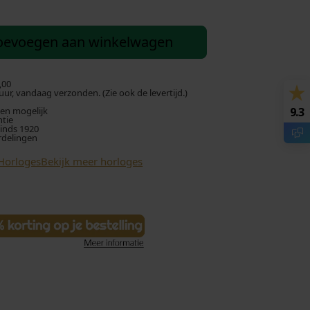
oevoegen aan winkelwagen
,00
ur, vandaag verzonden. (Zie ook de levertijd.)
len mogelijk
9.3
ntie
sinds 1920
rdelingen
Horloges
Bekijk meer horloges