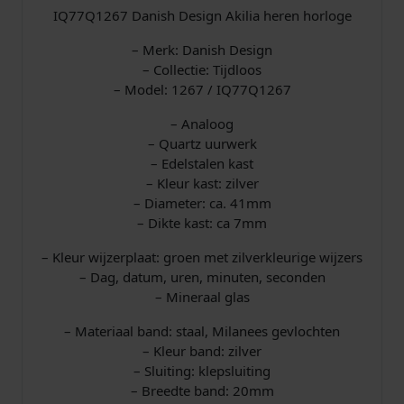
n
IQ77Q1267 Danish Design Akilia heren horloge
a
a
– Merk: Danish Design
n
– Collectie: Tijdloos
t
– Model: 1267 / IQ77Q1267
a
– Analoog
l
– Quartz uurwerk
– Edelstalen kast
– Kleur kast: zilver
– Diameter: ca. 41mm
– Dikte kast: ca 7mm
– Kleur wijzerplaat: groen met zilverkleurige wijzers
– Dag, datum, uren, minuten, seconden
– Mineraal glas
– Materiaal band: staal, Milanees gevlochten
– Kleur band: zilver
– Sluiting: klepsluiting
– Breedte band: 20mm