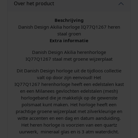
Over het product
h
o
r
Beschrijving
l
Danish Design Akilia horloge IQ77Q1267 heren
o
staal groen
g
Extra informatie
e
Danish Design Akilia herenhorloge
I
IQ77Q1267 staal met groene wijzerplaat
Q
7
Dit Danish Design horloge uit de tijdloos collectie
7
valt op door zijn eenvoud! Het
Q
IQ77Q1267 herenhorloge heeft een edelstalen kast
1
en een Milanees gevlochten edelstalen (mesh)
2
horlogeband die je makkelijk op de gewenste
6
polsmaat kunt maken. Het horloge heeft een
7
prachtige groene wijzerplaat met zilverkleurige en
G
witte accenten en een dag en datum aanduiding.
r
Het heren horloge is voorzien van een quartz
o
uurwerk, mineraal glas en is 3 atm waterdicht.
e