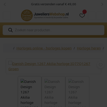
Skip to content
Skip to footer
Gratis verzenden vanaf € 49,00
Vorige
Vol
Cart
Account
P
r
o
d
u
c
Home
Horloges online - horloges kopen
Horloge heren
t
e
n
z
o
e
k
e
n