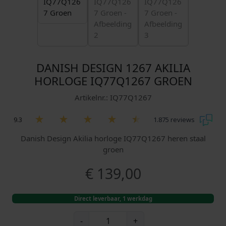
DANISH DESIGN 1267 AKILIA
HORLOGE IQ77Q1267 GROEN
Artikelnr.: IQ77Q1267
9.3
1.875 reviews
Danish Design Akilia horloge IQ77Q1267 heren staal
groen
€
139,00
Direct leverbaar, 1 werkdag
D
-
+