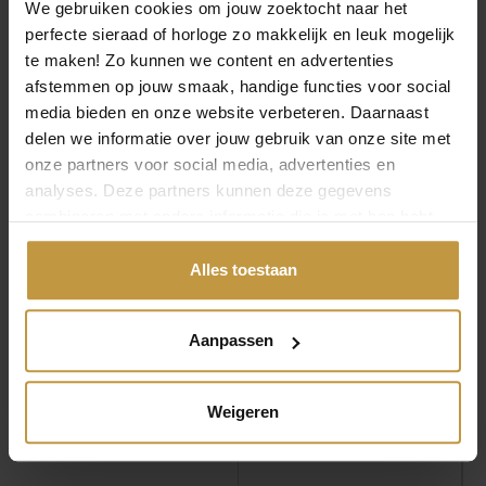
We gebruiken cookies om jouw zoektocht naar het
perfecte sieraad of horloge zo makkelijk en leuk mogelijk
MEER VAN DANISH DESIGN
te maken! Zo kunnen we content en advertenties
HORLOGES
afstemmen op jouw smaak, handige functies voor social
€
239,00
€
219,00
media bieden en onze website verbeteren. Daarnaast
delen we informatie over jouw gebruik van onze site met
DANISH DESIGN DKX
DANISH DESIGN 1303
onze partners voor social media, advertenties en
PRO HORLOGE
DKX PRO HORLOGE
IV82Q1303
IQ99Q1303 BLAUW
analyses. Deze partners kunnen deze gegevens
GOLDPLATED
combineren met andere informatie die je met hen hebt
Direct leverbaar, 1
Direct leverbaar, 1
werkdag
gedeeld of die ze hebben verzameld via jouw gebruik van
werkdag
hun diensten.
Alles toestaan
Aanpassen
Weigeren