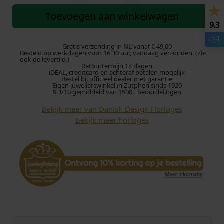
a
n
Toevoegen aan winkelwagen
i
9.3
s
h
Gratis verzending in NL vanaf € 49,00
Besteld op werkdagen voor 16:30 uur, vandaag verzonden. (Zie
D
ook de levertijd.)
Retourtermijn 14 dagen
e
iDEAL, creditcard en achteraf betalen mogelijk
s
Bestel bij officieel dealer met garantie
Eigen juwelierswinkel in Zutphen sinds 1920
i
9.3/10 gemiddeld van 1500+ beoordelingen
g
Bekijk meer van Danish Design Horloges
n
Bekijk meer horloges
1
2
6
7
A
k
i
l
i
a