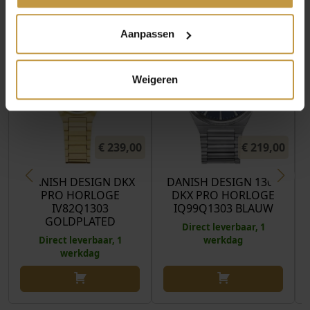
HORLOGES
Aanpassen
Weigeren
€
239,00
€
219,00
DANISH DESIGN DKX
DANISH DESIGN 1303
PRO HORLOGE
DKX PRO HORLOGE
IV82Q1303
IQ99Q1303 BLAUW
GOLDPLATED
Direct leverbaar, 1
Direct leverbaar, 1
werkdag
werkdag