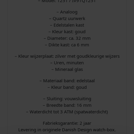
– Model: 1251 / IV91Q1251
l
– Analoog
– Quartz uurwerk
– Edelstalen kast
– Kleur kast: goud
– Diameter: ca. 32 mm
– Dikte kast: ca 6 mm
– Kleur wijzerplaat: zilver met goudkleurige wijzers
– Uren, minuten
– Mineraal glas
– Materiaal band: edelstaal
– Kleur band: goud
– Sluiting: vouwsluiting
– Breedte band: 16 mm
– Waterdicht tot 3 ATM (spatwaterdicht)
Fabrieksgarantie: 2 jaar
Levering in originele Danish Design watch-box.