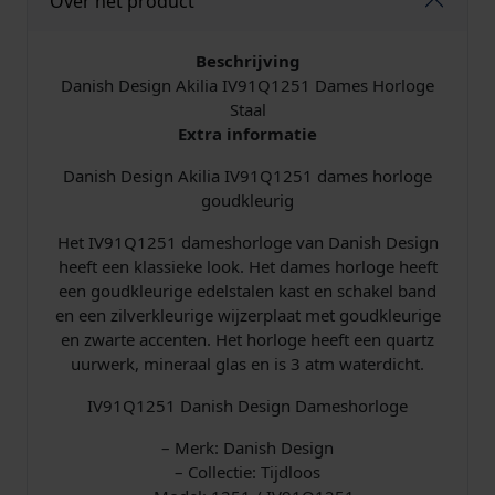
Over het product
h
o
r
Beschrijving
l
Danish Design Akilia IV91Q1251 Dames Horloge
o
Staal
g
Extra informatie
e
Danish Design Akilia IV91Q1251 dames horloge
I
goudkleurig
V
9
Het IV91Q1251 dameshorloge van Danish Design
1
heeft een klassieke look. Het dames horloge heeft
Q
een goudkleurige edelstalen kast en schakel band
1
en een zilverkleurige wijzerplaat met goudkleurige
2
en zwarte accenten. Het horloge heeft een quartz
5
uurwerk, mineraal glas en is 3 atm waterdicht.
1
a
IV91Q1251 Danish Design Dameshorloge
a
n
– Merk: Danish Design
t
– Collectie: Tijdloos
a