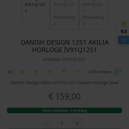
9.3
DANISH DESIGN 1251 AKILIA
HORLOGE IV91Q1251
Artikelnr.: IV91Q1251
9.3
1.875 reviews
Danish Design Akilia IV91Q1251 Dames Horloge Staal
€
159,00
Direct leverbaar, 1 werkdag
D
-
+
a