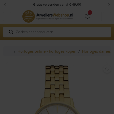
Skip to content
Skip to footer
Gratis verzenden vanaf € 49,00
Vorige
Vol
Cart
Account
P
r
o
d
u
c
Home
Horloges online - horloges kopen
Horloges dames
t
e
n
z
o
e
k
e
n