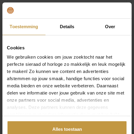
Bestel je Danish Design horloge eenvoudig en snel
bij JuweliersWebshop.nl
Juwelierswebshop.nl is officieel dealer van Danish
Toestemming
Details
Over
Design Dames horloges.
Danish Design horloges dames Edelstaal – GRATIS
verzending in Nederland !
Cookies
We gebruiken cookies om jouw zoektocht naar het
perfecte sieraad of horloge zo makkelijk en leuk mogelijk
Specificaties
te maken! Zo kunnen we content en advertenties
afstemmen op jouw smaak, handige functies voor social
Over Danish Design Horloges
media bieden en onze website verbeteren. Daarnaast
delen we informatie over jouw gebruik van onze site met
onze partners voor social media, advertenties en
analyses. Deze partners kunnen deze gegevens
combineren met andere informatie die je met hen hebt
gedeeld of die ze hebben verzameld via jouw gebruik van
MEER VAN DANISH DESIGN
hun diensten.
Alles toestaan