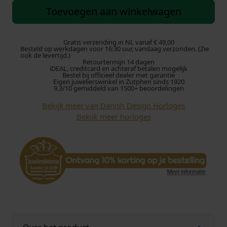
n
Toevoegen aan winkelwagen
i
s
h
Gratis verzending in NL vanaf € 49,00
Besteld op werkdagen voor 16:30 uur, vandaag verzonden. (Zie
D
ook de levertijd.)
Retourtermijn 14 dagen
e
iDEAL, creditcard en achteraf betalen mogelijk
s
Bestel bij officieel dealer met garantie
Eigen juwelierswinkel in Zutphen sinds 1920
i
9.3/10 gemiddeld van 1500+ beoordelingen
g
Bekijk meer van Danish Design Horloges
n
Bekijk meer horloges
1
2
5
1
A
k
i
l
i
a