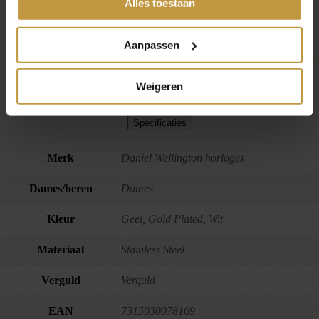
Alles toestaan
hun diensten.
– Levering in originele Daniel Wellington verpakking
JuweliersWebshop.nl is officieel dealer van Daniel Wellington
Aanpassen
horloges – Daniel Wellington Watches online.
Daniel Wellington horloges voor dames en heren. Snelle levering
en GRATIS verzekerde verzending in Nederland bij
JuweliersWebshop.
Weigeren
Specificaties
Merk
Daniel Wellington horloges
Dames/heren
Dames
Kleur
Geel, Gold Plated, Wit
Materiaal
Stainless Steel
Verguld
Verguld
EAN
7315030078169