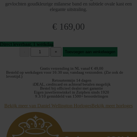
gevlochten goudkleurige milanese band en subtiele ovale kast een
elegante uitstraling.
€
169,00
Direct leverbaar, 1 werkdag
Daniel
-
+
Toevoegen aan winkelwagen
Wellington
Horloge
Juliette
Gratis verzending in NL vanaf € 49,00
Braided
Besteld op werkdagen voor 16:30 uur, vandaag verzonden. (Zie ook de
levertijd.)
Mesh
Retourtermijn 14 dagen
DW00100882
iDEAL, creditcard en achteraf betalen mogelijk
goldplated
Bestel bij officieel dealer met garantie
Eigen juwelierswinkel in Zutphen sinds 1920
aantal
9.3/10 gemiddeld van 1500+ beoordelingen
Bekijk meer van Daniel Wellington Horloges
Bekijk meer horloges