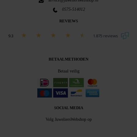
service@juwelierswebshop.nl
0575-514012
REVIEWS
9.3
1.875 reviews
Bekijk alle beoordelingen
BETAALMETHODEN
Betaal veilig
SOCIAL MEDIA
Volg JuweliersWebshop op