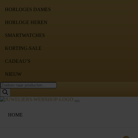
HORLOGES DAMES
HORLOGE HEREN
SMARTWATCHES
KORTING-SALE
CADEAU’S
NIEUW
Producten
zoeken
HOME