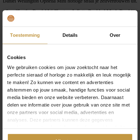
Daniel Wellington Ophelia Mini horloge straal je zelfvertrouwen uit.
Specificaties Daniel Wellington Juliette Braided Mesh Doublé
Dames Horloge DW00100882
– Artikelnummer: DW00100882
– Serie: Juliette Braided Mesh
Toestemming
Details
Over
– Analoog
– Quartz uurwerk
– Ovale edelstalen kast
Cookies
– Kleur kast: goudkleurig
– Diameter kast: 23 x 31 mm
We gebruiken cookies om jouw zoektocht naar het
– Dikte kast: ca 6 mm
perfecte sieraad of horloge zo makkelijk en leuk mogelijk
– Kleur wijzerplaat: wit
te maken! Zo kunnen we content en advertenties
– Mineraal glas
afstemmen op jouw smaak, handige functies voor social
– Band: edelstaal
media bieden en onze website verbeteren. Daarnaast
– Kleur band: Goudkleurig
delen we informatie over jouw gebruik van onze site met
– Breedte band: 10 mm
– Klepsluiting
onze partners voor social media, advertenties en
– Verwisselbare band: Ja
analyses. Deze partners kunnen deze gegevens
– Waterbestendig: tot 3ATM (Regenbestendig)
combineren met andere informatie die je met hen hebt
– 2 jaar fabrieksgarantie
gedeeld of die ze hebben verzameld via jouw gebruik van
– Origineel garantiebewijs