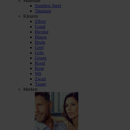
Materiaal
Stainless Steel
Titanium
Kleuren
Zilver
Goud
Bicolor
Blauw
Bruin
Geel
Grijs
Groen
Rood
Rose
Wit
Zwart
Taupe
Merken