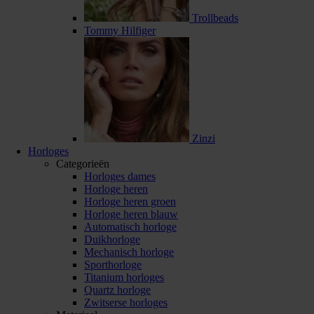
Trollbeads
Tommy Hilfiger
Zinzi
Horloges
Categorieën
Horloges dames
Horloge heren
Horloge heren groen
Horloge heren blauw
Automatisch horloge
Duikhorloge
Mechanisch horloge
Sporthorloge
Titanium horloges
Quartz horloge
Zwitserse horloges