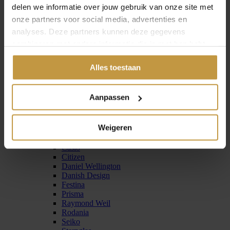
delen we informatie over jouw gebruik van onze site met
Seiko
Sternglas
onze partners voor social media, advertenties en
Tommy Hilfiger
analyses. Deze partners kunnen deze gegevens
Zinzi
combineren met andere informatie die je met hen hebt
Horloge heren
Kleuren
gedeeld of die ze hebben verzameld via jouw gebruik van
Goud
Alles toestaan
hun diensten.
Zilver
Blauw
Groen
Aanpassen
Zwart
Merken
Boccia
Weigeren
Bulova
Calvin Klein
Casio
Citizen
Daniel Wellington
Danish Design
Festina
Prisma
Raymond Weil
Rodania
Seiko