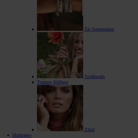
Taj Amsterdam
Trollbeads
Tommy Hilfiger
Zinzi
Horloges
›