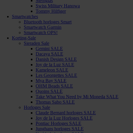
Sternglas
Swiss Military Hanowa
Tommy Hilfiger
Smartwatches
Bluetooth horloges Smart
Smartwatch Garmin
Smartwatch OPS!
Korting-Sale
Sieraden Sale
Gemini SALE
Dacaya SALE
Danish Design SALE
Joy de la Luz SALE
Kameleon SALE
Les Georgettes SALE
Mya Bay SALE
OHM Beads SALE
Quoins SALE
Take What You Need by Mi Moneda SALE
Thomas Sabo SALE
Horloges Sale
Claude Bernard horloges SALE
Joy de la Luz Horloges SALE
Pontiac Horloges SALE
Junghans horloges SALE