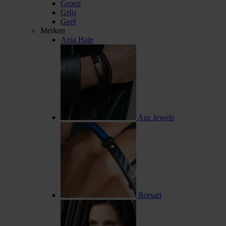
Groen
Grijs
Geel
Merken
Ania Haie
Aze Jewels
Borsari