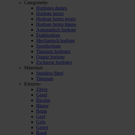
Categorieën
›
Horloges dames
Horloge heren
Horloge heren groen
Horloge heren blauw
Automatisch horloge
Duikhorloge
Mechanisch horloge
Sporthorloge
Titanium horloges
Quartz horloge
Zwitserse horloges
Materiaal
›
Stainless Steel
Titanium
Kleuren
›
Zilver
Goud
Bicolor
Blauw
Bruin
Geel
Grijs
Groen
Rood