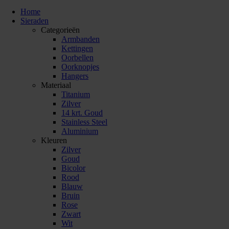
Home
Sieraden
Categorieën
Armbanden
Kettingen
Oorbellen
Oorknopjes
Hangers
Materiaal
Titanium
Zilver
14 krt. Goud
Stainless Steel
Aluminium
Kleuren
Zilver
Goud
Bicolor
Rood
Blauw
Bruin
Rose
Zwart
Wit