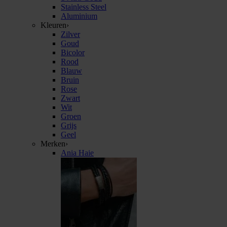
Stainless Steel
Aluminium
Kleuren
›
Zilver
Goud
Bicolor
Rood
Blauw
Bruin
Rose
Zwart
Wit
Groen
Grijs
Geel
Merken
›
Ania Haie