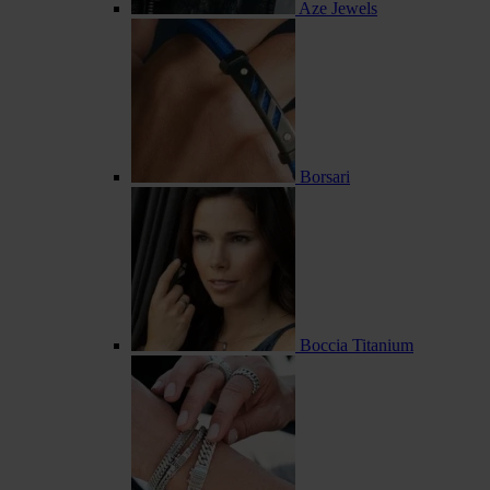
Aze Jewels
Borsari
Boccia Titanium