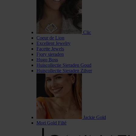
Clic
Coeur de Lion
Excellent Jewelry
Facette Jewels
Fjory sieraden
Hugo Boss
Huiscollectie Sieraden Goud
Huiscollectie Sieraden Zilver
Jackie Gold
Mori Gold Filté