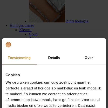
Zinzi horloges
Horloges dames
Kleuren
Goud
Zilver
Blauw
Rood
Groen
Merken
Toestemming
Details
Over
Bulova
Boccia
Citizen
Calvin Klein
Cookies
Danish Design
Daniel Wellington
We gebruiken cookies om jouw zoektocht naar het
GC Guess Collection
perfecte sieraad of horloge zo makkelijk en leuk mogelijk
Hugo Boss
te maken! Zo kunnen we content en advertenties
Ice-Watch
Prisma
afstemmen op jouw smaak, handige functies voor social
Raymond Weil
media bieden en onze website verbeteren. Daarnaast
Rodania