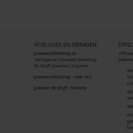
HORLOGES EN SIERADEN
OFFIC
JuweliersWebshop.nl
Officie
Horloges en Sieraden Webshop
Informa
De Grijff Juweliers Zutphen
Be
JuweliersWebshop - over ons
hui
(zi
Juwelier de Grijff - historie
GR
van
Re
Pro
ge
be