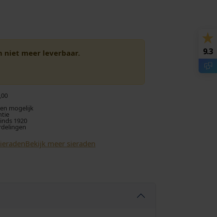
9.3
en niet meer leverbaar.
,00
len mogelijk
ntie
sinds 1920
rdelingen
Sieraden
Bekijk meer sieraden