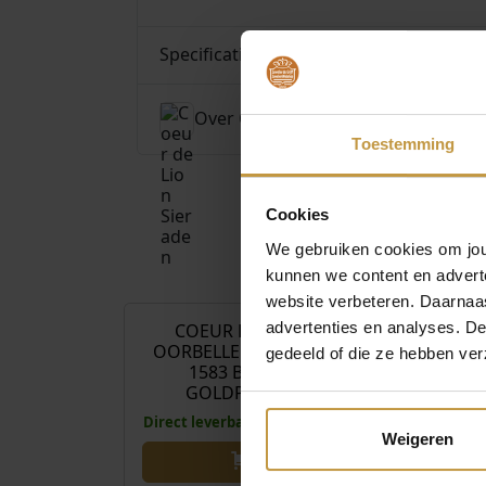
Specificaties
Over Coeur de Lion Sieraden
Toestemming
Cookies
We gebruiken cookies om jouw
€
65,00
kunnen we content en advert
website verbeteren. Daarnaas
advertenties en analyses. D
COEUR DE LION
COEUR D
OORBELLEN 2838/20-
OORBELLEN 
gedeeld of die ze hebben ver
1583 BLAUW
0738 LIGHTB
GOLDPLATED
1x Direct le
Direct leverbaar, 1 werkdag
werk
Weigeren