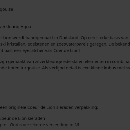
i
s
qouise
j
i
k
s
verkleurig Aqua
e
:
 de Lion wordt handgemaakt in Duitsland. Op een sterke basis va
vski kristallen, edelstenen en zoetwaterparels geregen. De bekend
p
€
fit past een eyecatcher van Coer de Lion!
r
ijn gemaakt van zilverkleurige edelstalen elementen in combina
ende tinten turqouise. Als verfijnd detail is een kleine kubus met 
i
5
j
8
s
,
een originele Coeur de Lion sieraden verpakking.
w
0
 Coeur de Lion sieraden
a
0
.nl. Gratis verzekerde verzending in NL.