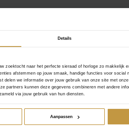
s
.
:
€
Details
6
5
 zoektocht naar het perfecte sieraad of horloge zo makkelijk e
MEER VAN COEUR DE LION SIERADEN
€
69,00
€
59,00
enties afstemmen op jouw smaak, handige functies voor social 
,
t delen we informatie over jouw gebruik van onze site met onze
0
eze partners kunnen deze gegevens combineren met andere infor
E LION
COEUR DE LION
COEUR DE 
4905/21-
OORBELLEN 2838/21-
OORBELLEN 49
zameld via jouw gebruik van hun diensten.
LUE BEIGE
0422 ROZE VIVA
0700 BL
0
MAGENTA
verbaar, 1
Direct leverbaar,
.
dag
1x Direct leverbaar, 1
Aanpassen
werkdag