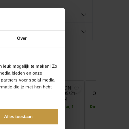
Over
n leuk mogelijk te maken! Zo
€
69,00
€
69,00
media bieden en onze
 partners voor social media,
matie die je met hen hebt
LION
COEUR DE LION
COEUR DE LI
05/21-
OORBELLEN 4905/21-
OORBELLEN 4639
UE
0500 GREEN
1016 BEIGE-G
 1 werkdag
1x Direct leverbaar, 1
Direct leverbaar, 1 
werkdag
Alles toestaan