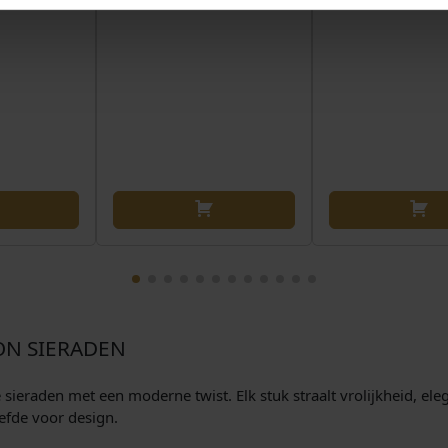
ON SIERADEN
eraden met een moderne twist. Elk stuk straalt vrolijkheid, elegan
efde voor design.