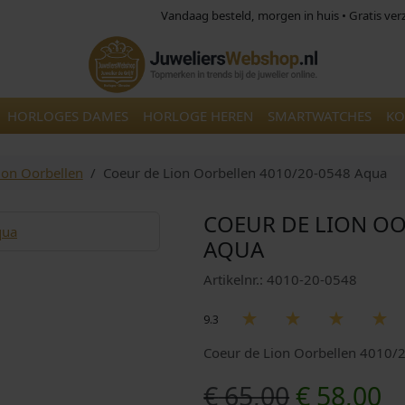
Vandaag besteld, morgen in huis • Gratis ve
HORLOGES DAMES
HORLOGE HEREN
SMARTWATCHES
KO
ion Oorbellen
Coeur de Lion Oorbellen 4010/20-0548 Aqua
COEUR DE LION OO
AQUA
Artikelnr.: 4010-20-0548
9.3
Coeur de Lion Oorbellen 4010/
O
H
€
65,00
€
58,00