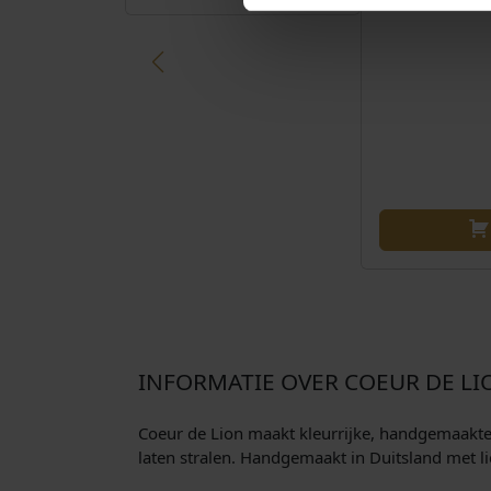
INFORMATIE OVER COEUR DE LI
Coeur de Lion maakt kleurrijke, handgemaakte si
laten stralen. Handgemaakt in Duitsland met li