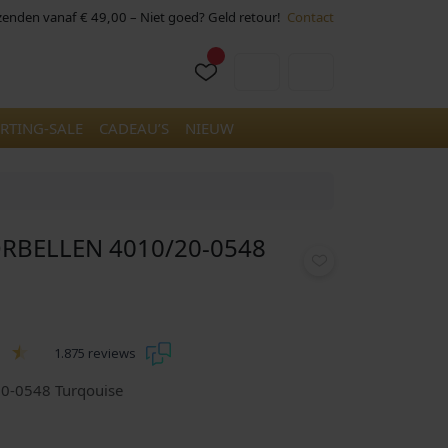
rzenden vanaf € 49,00 – Niet goed? Geld retour!
Contact
Cart
Account
RTING-SALE
CADEAU’S
NIEUW
RBELLEN 4010/20-0548
1.875 reviews
20-0548 Turqouise