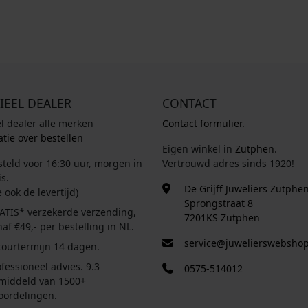
IEEL DEALER
CONTACT
el dealer alle merken
Contact formulier.
tie over bestellen
Eigen winkel in
Zutphen
.
steld voor 16:30 uur, morgen in
Vertrouwd adres sinds 1920!
s.
De Grijff Juweliers Zutphe
e ook de levertijd)
Sprongstraat 8
ATIS* verzekerde verzending,
7201KS Zutphen
af €49,- per bestelling in NL.
service@juwelierswebshop
tourtermijn 14 dagen.
fessioneel advies. 9.3
0575-514012
middeld van 1500+
oordelingen.