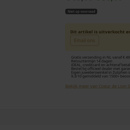
o
u
Niet op voorraad
r
i
s
d
Dit artikel is uitverkocht 
Email ons
p
i
r
g
Gratis verzending in NL vanaf € 49
Retourtermijn 14 dagen
iDEAL, creditcard en achteraf beta
o
e
Bestel bij officieel dealer met gara
Eigen juwelierswinkel in Zutphen 
9.3/10 gemiddeld van 1500+ beoo
n
p
Bekijk meer van Coeur de Lion 
k
r
e
i
l
j