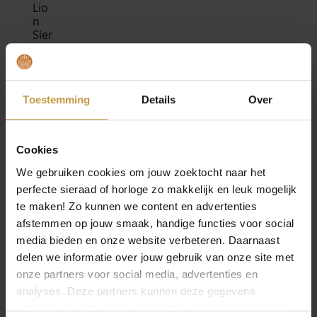
MEER VAN COEUR DE LION SIERADEN
€
69,00
€
59,00
Toestemming
Details
Over
COEUR DE LION
COEUR DE LION
OORBELLEN 4905/21-
OORBELLEN 2838/21-
0738 LIGHTBLUE
0422 ROZE VIVA
Cookies
BEIGE
MAGENTA
We gebruiken cookies om jouw zoektocht naar het
1x Direct leverbaar, 1
1x Direct leverbaar, 1
werkdag
werkdag
perfecte sieraad of horloge zo makkelijk en leuk mogelijk
te maken! Zo kunnen we content en advertenties
afstemmen op jouw smaak, handige functies voor social
media bieden en onze website verbeteren. Daarnaast
delen we informatie over jouw gebruik van onze site met
onze partners voor social media, advertenties en
analyses. Deze partners kunnen deze gegevens
combineren met andere informatie die je met hen hebt