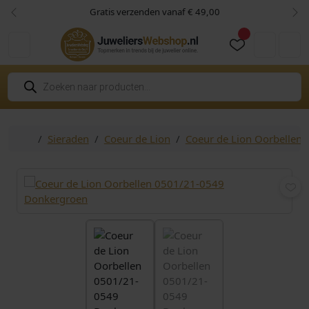
Skip to content
Skip to footer
Gratis verzenden vanaf € 49,00
Vorige
Vol
Cart
Account
P
r
o
d
u
c
Home
Sieraden
Coeur de Lion
Coeur de Lion Oorbellen
t
e
n
z
o
e
k
e
n