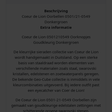
1
/
Beschrijving
2
Coeur de Lion Oorbellen 0501/21-0549
1
Donkergroen
-
Extra informatie
0
Coeur de Lion 0501210549 Oorknopjes
5
Goudkleurig Donkergroen
4
9
De kleurrijke sieraden collectie van Coeur de Lion
D
wordt handgemaakt in Duitsland. Op een sterke
o
basis van staaldraad worden elementen van
n
verschillende materialen zoals staal, swarovski
k
kristallen, edelstenen en zoetwaterparels geregen.
e
De bekende Geo-Cube collectie is inmiddels in vele
r
kleurcombinaties uitgevoerd. Bij iedere outfit past
g
een eyecatcher van Coer de Lion!
r
o
De Coeur de Lion 0501-21-0549 Oorbellen zijn
e
gemaakt van goudkleurige edelstalen zettingen met
n
schitterende groene swarovski stenen.