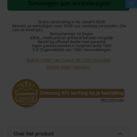
e
Toevoegen aan winkelwagen
u
r
d
Gratis verzending in NL vanaf € 49,00
Besteld op werkdagen voor 16:30 uur, vandaag verzonden. (Zie
e
ook de levertijd.)
Retourtermijn 14 dagen
L
iDEAL, creditcard en achteraf betalen mogelijk
i
Bestel bij officieel dealer met garantie
Eigen juwelierswinkel in Zutphen sinds 1920
o
9.3/10 gemiddeld van 1500+ beoordelingen
n
Bekijk meer van Coeur de Lion Sieraden
O
Bekijk meer sieraden
o
r
b
e
l
l
e
n
0
5
Over het product
0