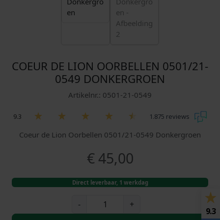
COEUR DE LION OORBELLEN 0501/21-
0549 DONKERGROEN
Artikelnr.: 0501-21-0549
9.3
1.875 reviews
Coeur de Lion Oorbellen 0501/21-0549 Donkergroen
€
45,00
Direct leverbaar, 1 werkdag
C
-
+
o
9.3