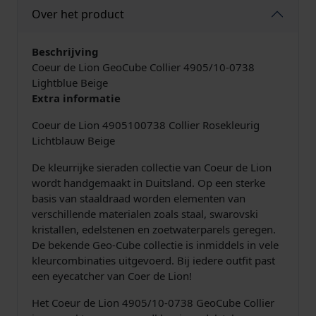
l
j
9
Over het product
i
s
8
e
w
,
r
Beschrijving
a
0
4
Coeur de Lion GeoCube Collier 4905/10-0738
s
0
9
Lightblue Beige
:
.
0
Extra informatie
€
5
Coeur de Lion 4905100738 Collier Rosekleurig
/
2
Lichtblauw Beige
1
2
0
9
De kleurrijke sieraden collectie van Coeur de Lion
-
,
wordt handgemaakt in Duitsland. Op een sterke
0
0
basis van staaldraad worden elementen van
7
0
verschillende materialen zoals staal, swarovski
3
.
kristallen, edelstenen en zoetwaterparels geregen.
8
De bekende Geo-Cube collectie is inmiddels in vele
L
kleurcombinaties uitgevoerd. Bij iedere outfit past
i
een eyecatcher van Coer de Lion!
g
h
Het Coeur de Lion 4905/10-0738 GeoCube Collier
t