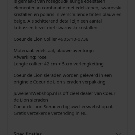
is gemaakt van rosegoudkleurige edelstalen
b
elementen in combinatie met edelstenen, swarovski
l
kristallen en polaris in verschillende tinten blauw en
u
beige. Als schitterend detail zijn een aantal
e
kubussen bezet met swarovski kristallen.
B
e
Coeur de Lion Collier 4905/10-0738
i
Materiaal: edelstaal, blauwe aventurijn
g
Afwerking: rose
e
Lengte collier: 42 cm + 5 cm verlengketting
a
a
Coeur de Lion sieraden worden geleverd in een
n
originele Coeur de Lion sieraden verpakking.
t
a
JuweliersWebshop.nl is officieel dealer van Coeur
l
de Lion sieraden
Coeur de Lion Sieraden bij Juwelierswebshop.nl.
Gratis verzekerde verzending in NL.
Specificaties