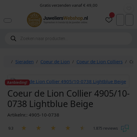
Skip to content
Skip to footer
Gratis verzenden vanaf € 49,00
Vorige
Volgen
Accoun
Car
P
r
o
d
u
c
Home
Sieraden
Coeur de Lion
Coeur de Lion Colliers
Coe
t
e
n
z
o
Aanbieding!
e
k
Coeur de Lion Collier 4905/10-
e
n
0738 Lightblue Beige
Artikelnr.: 4905-10-0738
9.3
1.875 reviews