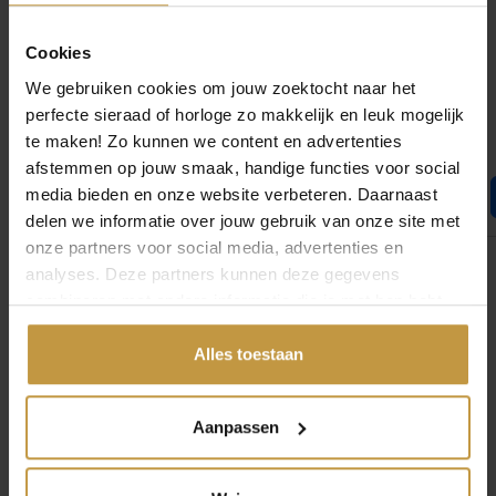
Cookies
We gebruiken cookies om jouw zoektocht naar het
perfecte sieraad of horloge zo makkelijk en leuk mogelijk
te maken! Zo kunnen we content en advertenties
afstemmen op jouw smaak, handige functies voor social
media bieden en onze website verbeteren. Daarnaast
delen we informatie over jouw gebruik van onze site met
onze partners voor social media, advertenties en
analyses. Deze partners kunnen deze gegevens
Informatie over Coeur de Lion
combineren met andere informatie die je met hen hebt
gedeeld of die ze hebben verzameld via jouw gebruik van
Sieraden
hun diensten.
Alles toestaan
Coeur de Lion maakt kleurrijke, handgemaakte sieraden
met een moderne twist. Elk stuk straalt vrolijkheid,
Aanpassen
elegantie en kwaliteit uit. Perfect om je outfit te laten
stralen. Handgemaakt in Duitsland met liefde voor
design.