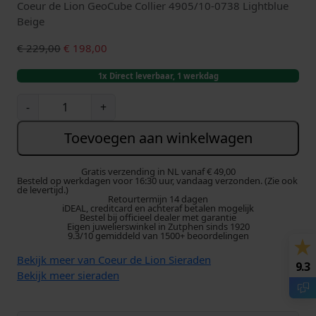
Coeur de Lion GeoCube Collier 4905/10-0738 Lightblue
Beige
O
H
€
229,00
€
198,00
o
u
1x Direct leverbaar, 1 werkdag
r
i
s
d
C
-
+
p
i
o
r
g
e
Toevoegen aan winkelwagen
o
e
u
n
p
r
k
r
Gratis verzending in NL vanaf € 49,00
d
Besteld op werkdagen voor 16:30 uur, vandaag verzonden. (Zie ook
e
i
de levertijd.)
e
Retourtermijn 14 dagen
l
j
iDEAL, creditcard en achteraf betalen mogelijk
L
Bestel bij officieel dealer met garantie
i
s
i
Eigen juwelierswinkel in Zutphen sinds 1920
j
i
9.3/10 gemiddeld van 1500+ beoordelingen
o
k
s
n
Bekijk meer van Coeur de Lion Sieraden
e
:
9.3
C
Bekijk meer sieraden
p
€
o
r
l
i
1