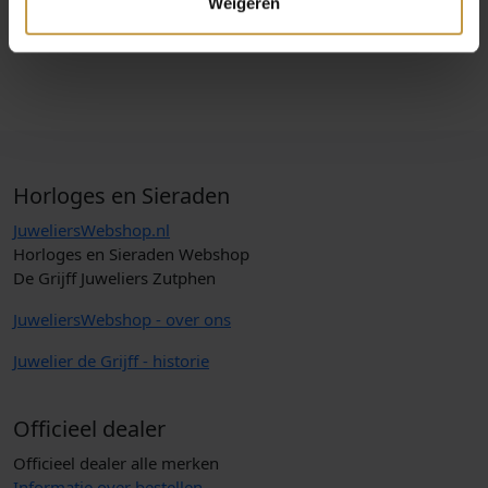
Weigeren
Horloges en Sieraden
JuweliersWebshop.nl
Horloges en Sieraden Webshop
De Grijff Juweliers Zutphen
JuweliersWebshop - over ons
Juwelier de Grijff - historie
Officieel dealer
Officieel dealer alle merken
Informatie over bestellen