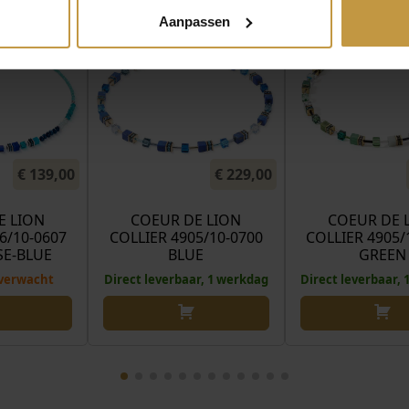
Aanpassen
€
139,00
€
229,00
E LION
COEUR DE LION
COEUR DE 
6/10-0607
COLLIER 4905/10-0700
COLLIER 4905/
E-BLUE
BLUE
GREEN
verwacht
Direct leverbaar, 1 werkdag
Direct leverbaar,