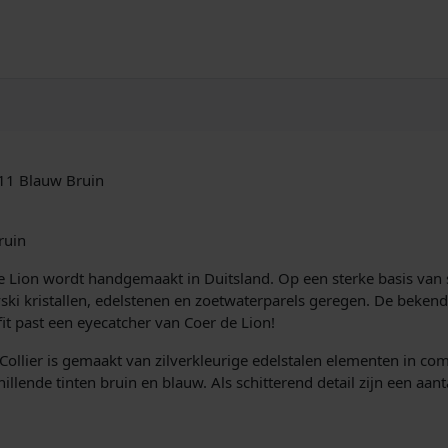
11 Blauw Bruin
ruin
 de Lion wordt handgemaakt in Duitsland. Op een sterke basis va
vski kristallen, edelstenen en zoetwaterparels geregen. De bekend
fit past een eyecatcher van Coer de Lion!
llier is gemaakt van zilverkleurige edelstalen elementen in com
chillende tinten bruin en blauw. Als schitterend detail zijn een aa