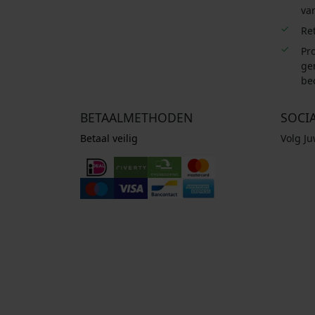
van
Re
Pro
ge
be
BETAALMETHODEN
SOCI
Betaal veilig
Volg J