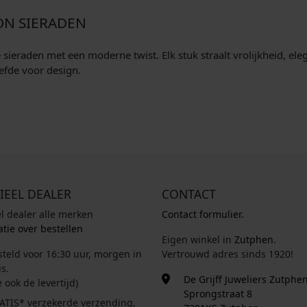
ON SIERADEN
eraden met een moderne twist. Elk stuk straalt vrolijkheid, elegan
efde voor design.
IEEL DEALER
CONTACT
el dealer alle merken
Contact formulier.
tie over bestellen
Eigen winkel in
Zutphen
.
steld voor 16:30 uur, morgen in
Vertrouwd adres sinds 1920!
s.
De Grijff Juweliers Zutphe
e ook de levertijd)
Sprongstraat 8
ATIS* verzekerde verzending,