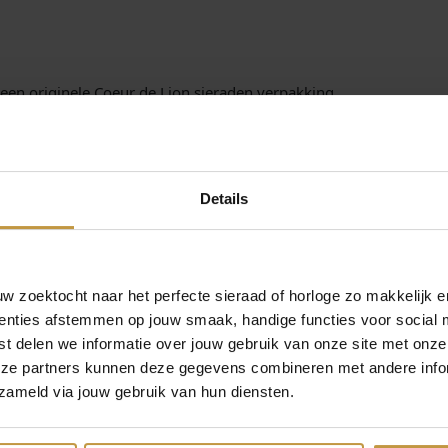
een originele Coeur de Lion sieraden verpakking.
 Coeur de Lion sieraden
.nl. Gratis verzekerde verzending in NL.
Details
 zoektocht naar het perfecte sieraad of horloge zo makkelijk e
enties afstemmen op jouw smaak, handige functies voor social 
t delen we informatie over jouw gebruik van onze site met onze
eze partners kunnen deze gegevens combineren met andere infor
zameld via jouw gebruik van hun diensten.
MEER VAN COEUR DE LION SIERADEN