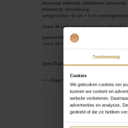
Materiaal: edelstaal, edelstenen, swarovski
Afwerking: zilverkleurig
Lengte collier: 42 cm + 5 cm verlengketting
Coeur de Lion sieraden worden geleverd in 
JuweliersWebshop.nl is officieel dealer van
Coeur de Lion Sieraden bij Juwelierswebshop
Toestemming
Specificaties
Cookies
Over Coeur de Lion Sieraden
We gebruiken cookies om jouw
kunnen we content en advert
website verbeteren. Daarnaas
advertenties en analyses. D
gedeeld of die ze hebben ver