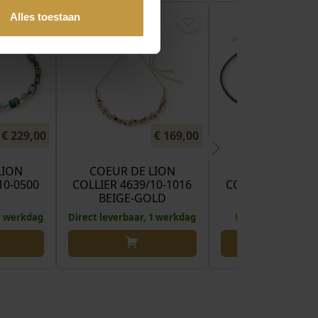
Alles toestaan
€
229,00
€
169,00
LION
COEUR DE LION
COEUR DE LI
10-0500
COLLIER 4639/10-1016
COLLIER 4359/10
BEIGE-GOLD
BROWN-OLIV
 1 werkdag
Direct leverbaar, 1 werkdag
Binnenkort verw