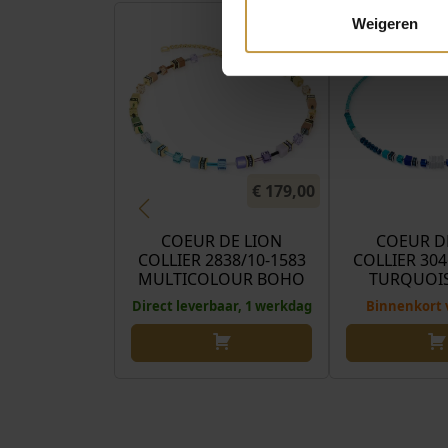
Weigeren
€
179,00
COEUR DE LION
COEUR D
COLLIER 2838/10-1583
COLLIER 304
MULTICOLOUR BOHO
TURQUOIS
Direct leverbaar, 1 werkdag
Binnenkort 