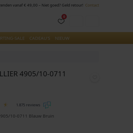
rzenden vanaf € 49,00 – Niet goed? Geld retour!
Contact
0
Cart
Account
RTING-SALE
CADEAU’S
NIEUW
LLIER 4905/10-0711
1.875 reviews
 4905/10-0711 Blauw Bruin