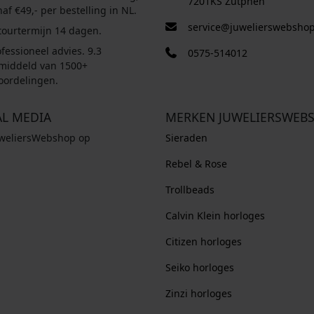
7201KS Zutphen
af €49,- per bestelling in NL.
service@juwelierswebshop
tourtermijn 14 dagen.
fessioneel advies. 9.3
0575-514012
middeld van 1500+
oordelingen.
AL MEDIA
MERKEN JUWELIERSWEB
uweliersWebshop op
Sieraden
Rebel & Rose
Trollbeads
Calvin Klein horloges
Citizen horloges
Seiko horloges
Zinzi horloges