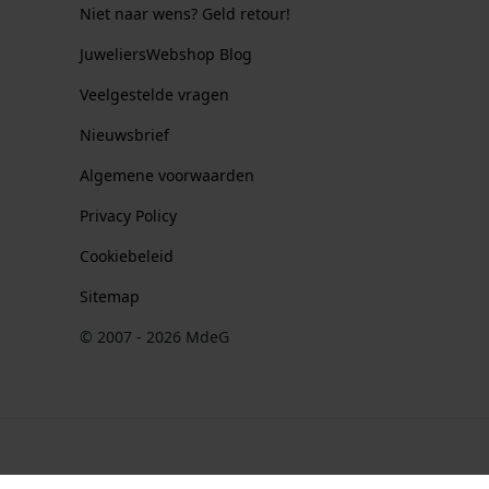
Niet naar wens? Geld retour!
JuweliersWebshop Blog
Veelgestelde vragen
Nieuwsbrief
Algemene voorwaarden
Privacy Policy
Cookiebeleid
Sitemap
© 2007 - 2026 MdeG