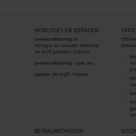
HORLOGES EN SIERADEN
OFFIC
JuweliersWebshop.nl
Officie
Horloges en Sieraden Webshop
Informa
De Grijff Juweliers Zutphen
Be
JuweliersWebshop - over ons
hui
(zi
Juwelier de Grijff - historie
GR
van
Re
Pro
ge
be
BETAALMETHODEN
SOCI