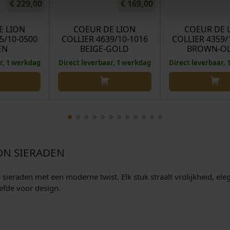
€
229,00
€
169,00
E LION
COEUR DE LION
COEUR DE 
5/10-0500
COLLIER 4639/10-1016
COLLIER 4359/
EN
BEIGE-GOLD
BROWN-OL
r, 1 werkdag
Direct leverbaar, 1 werkdag
Direct leverbaar,
ON SIERADEN
eraden met een moderne twist. Elk stuk straalt vrolijkheid, elegan
efde voor design.