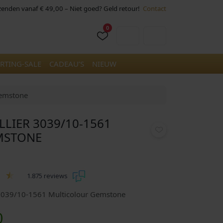
rzenden vanaf € 49,00 – Niet goed? Geld retour!
Contact
0
Cart
Account
RTING-SALE
CADEAU’S
NIEUW
Gemstone
LLIER 3039/10-1561
MSTONE
1.875 reviews
 3039/10-1561 Multicolour Gemstone
H
0