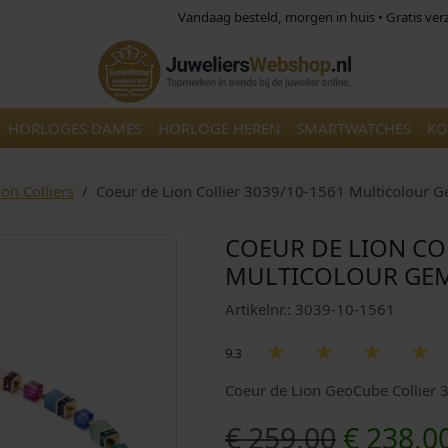
Vandaag besteld, morgen in huis • Gratis ve
HORLOGES DAMES
HORLOGE HEREN
SMARTWATCHES
KO
on Colliers
Coeur de Lion Collier 3039/10-1561 Multicolour 
COEUR DE LION CO
MULTICOLOUR GE
Artikelnr.: 3039-10-1561
9.3
Coeur de Lion GeoCube Collier
O
€
259,00
€
238,0