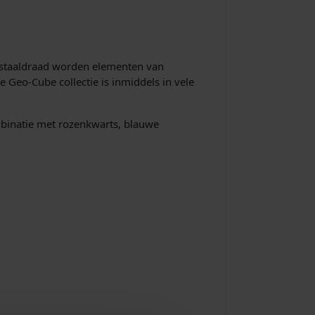
s
i
s
n staaldraad worden elementen van
e Geo-Cube collectie is inmiddels in vele
:
€
binatie met rozenkwarts, blauwe
2
3
8
,
0