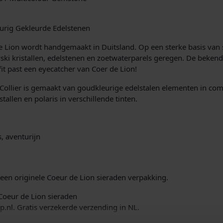
i
r
3
j
0
urig Gekleurde Edelstenen
3
k
9
 de Lion wordt handgemaakt in Duitsland. Op een sterke basis va
/
vski kristallen, edelstenen en zoetwaterparels geregen. De bekend
e
1
fit past een eyecatcher van Coer de Lion!
0
p
llier is gemaakt van goudkleurige edelstalen elementen in com
-
tallen en polaris in verschillende tinten.
1
r
5
6
i
1
, aventurijn
M
j
u
s
l
t
een originele Coeur de Lion sieraden verpakking.
w
i
 Coeur de Lion sieraden
c
a
.nl. Gratis verzekerde verzending in NL.
o
l