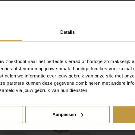
s
o
u
:
r
G
€
e
Details
m
s
t
2
o
 zoektocht naar het perfecte sieraad of horloge zo makkelijk e
n
5
enties afstemmen op jouw smaak, handige functies voor social 
MEER VAN COEUR DE LION SIERADEN
e
t delen we informatie over jouw gebruik van onze site met onze
a
9
eze partners kunnen deze gegevens combineren met andere infor
a
n
zameld via jouw gebruik van hun diensten.
,
t
0
a
l
Aanpassen
0
.