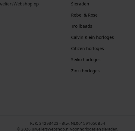
uweliersWebshop op
Sieraden
Rebel & Rose
Trollbeads
Calvin Klein horloges
Citizen horloges
Seiko horloges
Zinzi horloges
KvK: 34293423 - Btw: NL001591050B54
© 2026 JuweliersWebshop.nl voor horloges en sieraden.