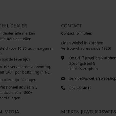
IEEL DEALER
CONTACT
el dealer alle merken
Contact formulier.
tie over bestellen
Eigen winkel in
Zutphen
.
steld voor 16:30 uur, morgen in
Vertrouwd adres sinds 1920!
s.
De Grijff Juweliers Zutphe
e ook de levertijd)
Sprongstraat 8
ATIS* verzekerde verzending,
7201KS Zutphen
af €49,- per bestelling in NL.
service@juwelierswebshop
tourtermijn 14 dagen.
fessioneel advies. 9.3
0575-514012
middeld van 1500+
oordelingen.
AL MEDIA
MERKEN JUWELIERSWEB