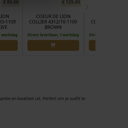
€
89,00
€
129,00
€
LION
COEUR DE LION
COEUR DE LI
10-1109
COLLIER 4312/10-1100
COLLIER 4018/10
IVE
BROWN
BLACK-GOL
 1 werkdag
Direct leverbaar, 1 werkdag
Direct leverbaar, 1 
tie en kwaliteit uit. Perfect om je outfit te