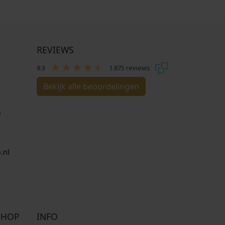
REVIEWS
9.3
1.875 reviews
Bekijk alle beoordelingen
n
.nl
SHOP
INFO