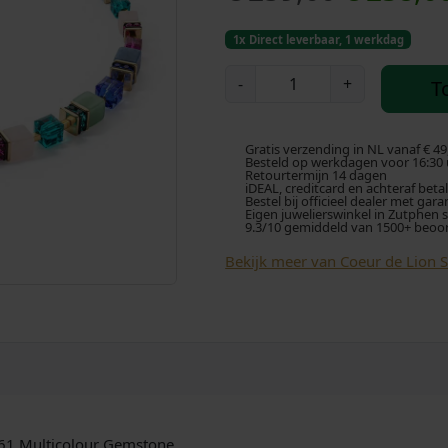
o
1x Direct leverbaar, 1 werkdag
r
C
-
+
T
o
s
e
u
p
Gratis verzending in NL vanaf € 49
r
Besteld op werkdagen voor 16:30 u
Retourtermijn 14 dagen
d
iDEAL, creditcard en achteraf beta
r
Bestel bij officieel dealer met gara
e
Eigen juwelierswinkel in Zutphen 
9.3/10 gemiddeld van 1500+ beoo
L
o
i
Bekijk meer van Coeur de Lion 
o
n
n
k
C
o
e
l
l
l
i
e
561 Multicolour Gemstone