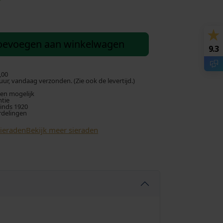
u
i
oevoegen aan winkelwagen
9.3
d
i
,00
ur, vandaag verzonden. (Zie ook de levertijd.)
len mogelijk
g
ntie
sinds 1920
rdelingen
e
Sieraden
Bekijk meer sieraden
p
r
i
j