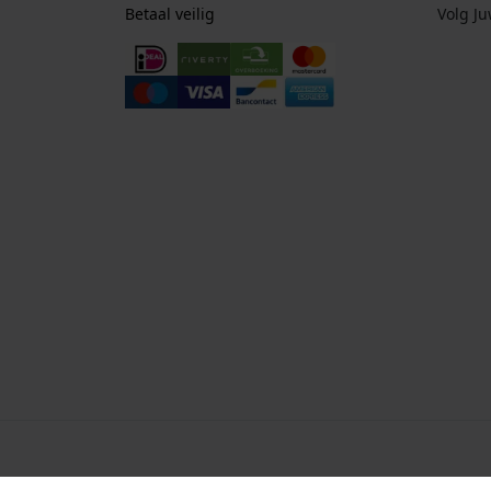
Betaal veilig
Volg J