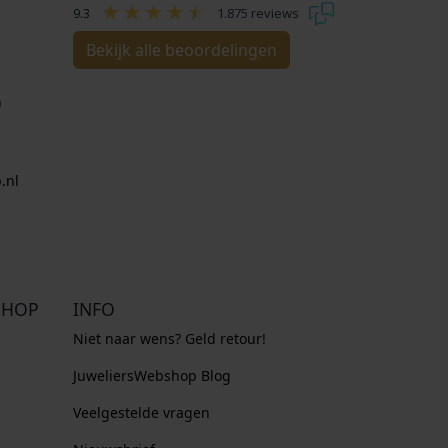
9.3
1.875 reviews
Bekijk alle beoordelingen
n
.nl
SHOP
INFO
Niet naar wens? Geld retour!
JuweliersWebshop Blog
Veelgestelde vragen