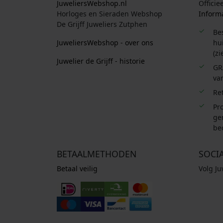
JuweliersWebshop.nl
Officie
Horloges en Sieraden Webshop
Informa
De Grijff Juweliers Zutphen
Be
JuweliersWebshop - over ons
hui
(zi
Juwelier de Grijff - historie
GR
van
Re
Pro
ge
be
BETAALMETHODEN
SOCI
Betaal veilig
Volg J