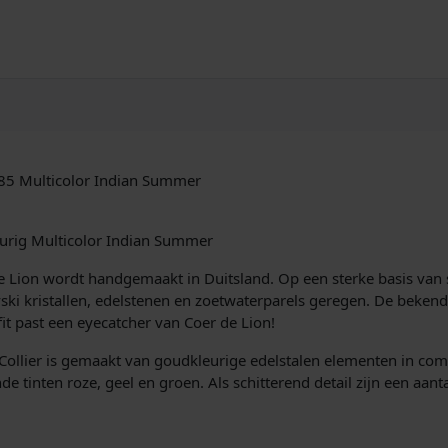
85 Multicolor Indian Summer
urig Multicolor Indian Summer
 de Lion wordt handgemaakt in Duitsland. Op een sterke basis va
vski kristallen, edelstenen en zoetwaterparels geregen. De bekend
fit past een eyecatcher van Coer de Lion!
llier is gemaakt van goudkleurige edelstalen elementen in comb
nde tinten roze, geel en groen. Als schitterend detail zijn een aan