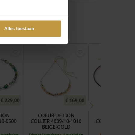
Alles toestaan
€
229,00
€
169,00
LION
COEUR DE LION
COEUR DE LI
10-0500
COLLIER 4639/10-1016
COLLIER 4359/10
BEIGE-GOLD
BROWN-OLIV