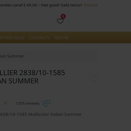
rzenden vanaf € 49,00 – Niet goed? Geld retour!
Contact
0
Cart
Account
RTING-SALE
CADEAU’S
NIEUW
ndian Summer
LLIER 2838/10-1585
AN SUMMER
1.875 reviews
 2838/10-1585 Multicolor Indian Summer