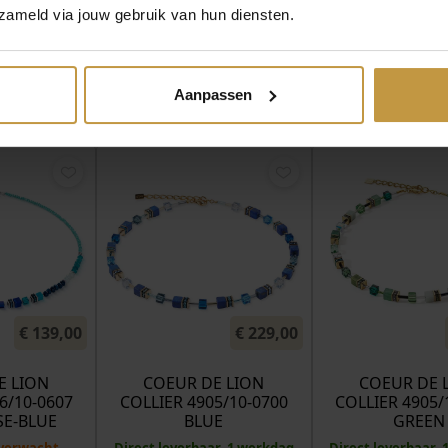
zameld via jouw gebruik van hun diensten.
Aanpassen
MEER VAN COEUR DE LION SIERADEN
€
139,00
€
229,00
E LION
COEUR DE LION
COEUR DE 
6/10-0607
COLLIER 4905/10-0700
COLLIER 4905/
E-BLUE
BLUE
GREEN