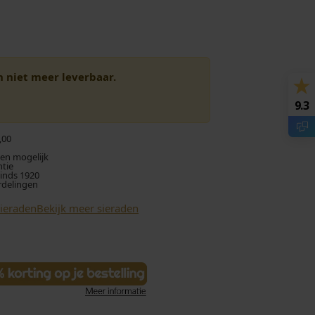
en niet meer leverbaar.
9.3
,00
len mogelijk
ntie
sinds 1920
rdelingen
Sieraden
Bekijk meer sieraden