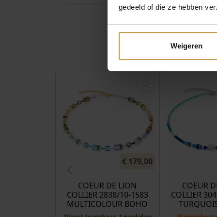
gedeeld of die ze hebben ver
Weigeren
€
179,00
COEUR DE LION
COEUR D
COLLIER 2838/10-1583
COLLIER 304
MULTICOLOUR BOHO
TURQUOIS