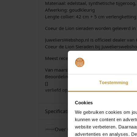
Materiaal: edelstaal, synthetische tijgeroog
Afwerking: goudkleurig
Lengte collier: 42 cm + 5 cm verlengketting
Coeur de Lion sieraden worden geleverd in 
JuweliersWebshop.nl is officieel dealer van
Coeur de Lion Sieraden bij Juwelierswebshop
Meest recente reviews
Van maarssen •6 MEI 2023
Beoordeling:
Toestemming
[]
verliefd op deze collectie! ook deze ketting 
Cookies
Specificaties
We gebruiken cookies om jouw
kunnen we content en advert
website verbeteren. Daarnaas
Over Coeur de Lion Sieraden
advertenties en analyses. D