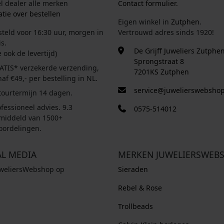
el dealer alle merken
Contact formulier.
tie over bestellen
Eigen winkel in
Zutphen
.
steld voor 16:30 uur, morgen in
Vertrouwd adres sinds 1920!
s.
De Grijff Juweliers Zutphe
e ook de levertijd)
Sprongstraat 8
ATIS* verzekerde verzending,
7201KS Zutphen
af €49,- per bestelling in NL.
service@juwelierswebshop
tourtermijn 14 dagen.
fessioneel advies. 9.3
0575-514012
middeld van 1500+
oordelingen.
AL MEDIA
MERKEN JUWELIERSWEB
uweliersWebshop op
Sieraden
Rebel & Rose
Trollbeads