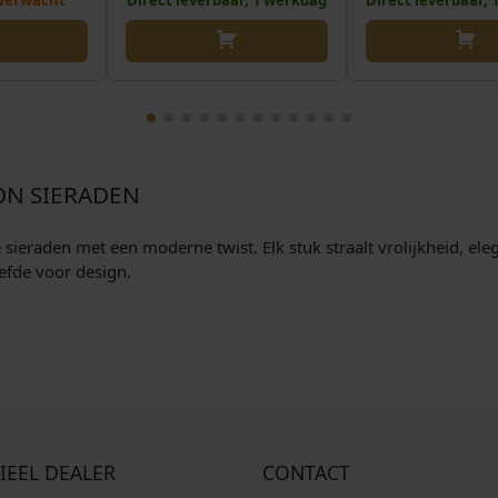
verwacht
Direct leverbaar, 1 werkdag
Direct leverbaar,
ON SIERADEN
eraden met een moderne twist. Elk stuk straalt vrolijkheid, elegan
efde voor design.
IEEL DEALER
CONTACT