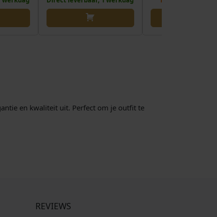
 1 werkdag
Direct leverbaar, 1 werkdag
Binnenkort verw
tie en kwaliteit uit. Perfect om je outfit te
REVIEWS