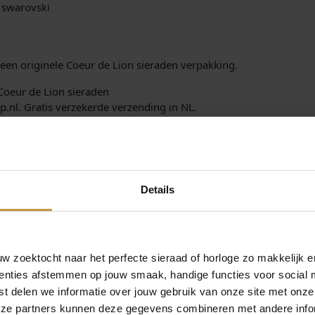
, swarovski
een originele Coeur de Lion sieraden verpakking.
 Coeur de Lion sieraden
.nl. Gratis verzekerde verzending in NL.
Details
is weer prachtig, vind de kleuren nog mooier inhet echt, krijg ze o
 zoektocht naar het perfecte sieraad of horloge zo makkelijk e
enties afstemmen op jouw smaak, handige functies voor social 
t delen we informatie over jouw gebruik van onze site met onze
eze partners kunnen deze gegevens combineren met andere infor