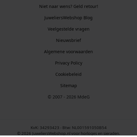
Niet naar wens? Geld retour!
JuweliersWebshop Blog
Veelgestelde vragen
Nieuwsbrief
Algemene voorwaarden
Privacy Policy
Cookiebeleid
Sitemap
© 2007 - 2026 MdeG
KvK: 34293423 - Btw: NL001591050B54
© 2026 JuweliersWebshop.nl voor horloges en sieraden.