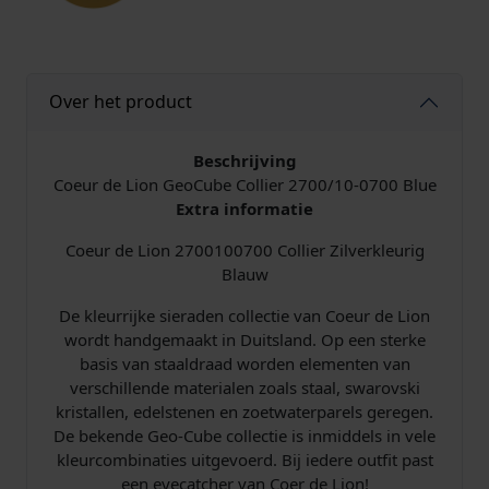
2
7
0
0
Over het product
/
1
0
Beschrijving
-
Coeur de Lion GeoCube Collier 2700/10-0700 Blue
0
Extra informatie
7
Coeur de Lion 2700100700 Collier Zilverkleurig
0
Blauw
0
B
De kleurrijke sieraden collectie van Coeur de Lion
l
wordt handgemaakt in Duitsland. Op een sterke
a
basis van staaldraad worden elementen van
u
verschillende materialen zoals staal, swarovski
w
kristallen, edelstenen en zoetwaterparels geregen.
a
De bekende Geo-Cube collectie is inmiddels in vele
a
kleurcombinaties uitgevoerd. Bij iedere outfit past
n
een eyecatcher van Coer de Lion!