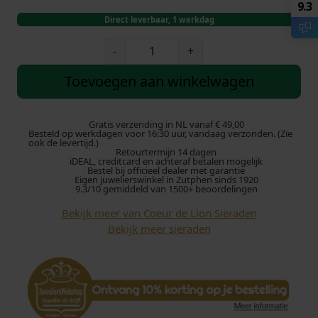
9.3
Direct leverbaar, 1 werkdag
C
-
+
o
e
Toevoegen aan winkelwagen
u
r
d
Gratis verzending in NL vanaf € 49,00
Besteld op werkdagen voor 16:30 uur, vandaag verzonden. (Zie
e
ook de levertijd.)
Retourtermijn 14 dagen
L
iDEAL, creditcard en achteraf betalen mogelijk
i
Bestel bij officieel dealer met garantie
Eigen juwelierswinkel in Zutphen sinds 1920
o
9.3/10 gemiddeld van 1500+ beoordelingen
n
Bekijk meer van Coeur de Lion Sieraden
C
Bekijk meer sieraden
o
l
l
i
e
r