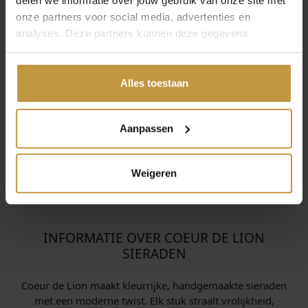
delen we informatie over jouw gebruik van onze site met
onze partners voor social media, advertenties en
€
229,00
€
229,00
analyses. Deze partners kunnen deze gegevens
combineren met andere informatie die je met hen hebt
COEUR DE LION
COEUR DE LION
gedeeld of die ze hebben verzameld via jouw gebruik van
COLLIER 4905/10-0700
COLLIER 4905/10-0500
hun diensten.
Alles toestaan
BLUE
GREEN
Direct leverbaar, 1
Direct leverbaar, 1
werkdag
werkdag
Aanpassen
Weigeren
INFORMATIE OVER COEUR DE LION
SIERADEN
Coeur de Lion maakt kleurrijke, handgemaakte sieraden
met een moderne twist. Elk stuk straalt vrolijkheid,