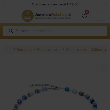
Skip to content
Skip to footer
Gratis verzenden vanaf € 49,00
Vorige
Vol
0
Cart
Account
P
r
o
d
u
c
Home
Sieraden
Coeur de Lion
Coeur de Lion Colliers
t
e
n
z
o
e
k
e
n