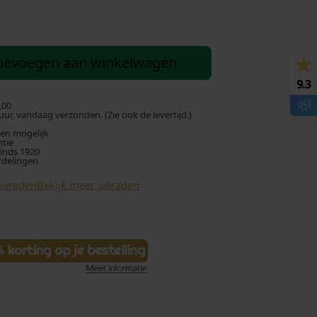
oevoegen aan winkelwagen
9.3
,00
ur, vandaag verzonden. (Zie ook de levertijd.)
len mogelijk
ntie
sinds 1920
rdelingen
Sieraden
Bekijk meer sieraden