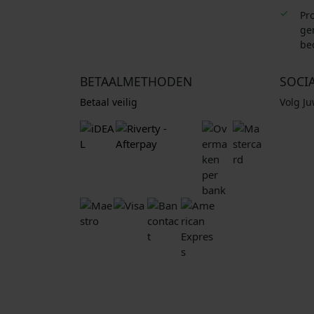
Pro
ge
be
BETAALMETHODEN
SOCI
Betaal veilig
Volg J