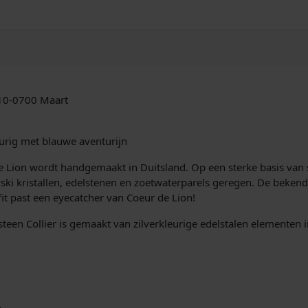
r
1
3
0
0
/
1
/10-0700 Maart
0
-
0
urig met blauwe aventurijn
7
0
 de Lion wordt handgemaakt in Duitsland. Op een sterke basis va
0
vski kristallen, edelstenen en zoetwaterparels geregen. De bekend
M
fit past een eyecatcher van Coeur de Lion!
a
en Collier is gemaakt van zilverkleurige edelstalen elementen 
a
r
t
a
a
n