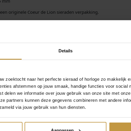
7,5 mm
t
a
een originele Coeur de Lion sieraden verpakking.
l
 Coeur de Lion sieraden
.nl. Gratis verzekerde verzending in NL.
Details
 zoektocht naar het perfecte sieraad of horloge zo makkelijk e
enties afstemmen op jouw smaak, handige functies voor social 
t delen we informatie over jouw gebruik van onze site met onze
eze partners kunnen deze gegevens combineren met andere infor
MEER VAN COEUR DE LION SIERADEN
zameld via jouw gebruik van hun diensten.
Aanpassen