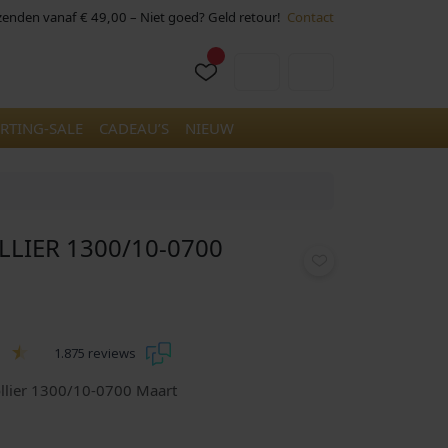
rzenden vanaf € 49,00 – Niet goed? Geld retour!
Contact
Cart
Account
RTING-SALE
CADEAU’S
NIEUW
LLIER 1300/10-0700
1.875 reviews
llier 1300/10-0700 Maart