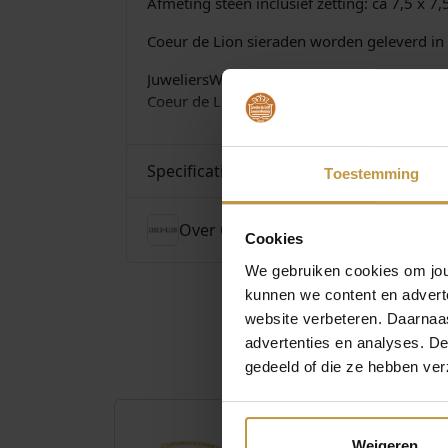
Afmeting steen inclusief zetting: ca 7,5 x 
Coeur de Lion sieraden worden geleverd in 
JuweliersWebshop.nl is officieel dealer van
Coeur de Lion Sieraden bij Juwelierswebshop
Specificaties
Toestemming
Over Coeur de Lion Sieraden
Cookies
We gebruiken cookies om jouw
kunnen we content en advert
website verbeteren. Daarnaas
advertenties en analyses. D
gedeeld of die ze hebben ver
Weigeren