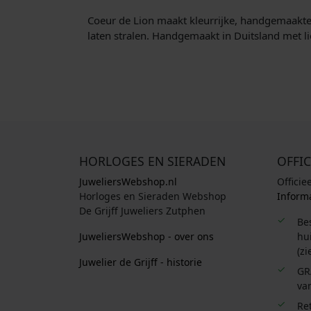
Coeur de Lion maakt kleurrijke, handgemaakte si
laten stralen. Handgemaakt in Duitsland met li
HORLOGES EN SIERADEN
OFFIC
JuweliersWebshop.nl
Officie
Horloges en Sieraden Webshop
Informa
De Grijff Juweliers Zutphen
Be
JuweliersWebshop - over ons
hui
(zi
Juwelier de Grijff - historie
GR
van
Re