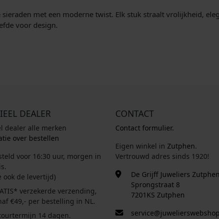
eraden met een moderne twist. Elk stuk straalt vrolijkheid, elegan
efde voor design.
IEEL DEALER
CONTACT
el dealer alle merken
Contact formulier.
tie over bestellen
Eigen winkel in
Zutphen
.
steld voor 16:30 uur, morgen in
Vertrouwd adres sinds 1920!
s.
De Grijff Juweliers Zutphe
e ook de levertijd)
Sprongstraat 8
ATIS* verzekerde verzending,
7201KS Zutphen
af €49,- per bestelling in NL.
service@juwelierswebshop
tourtermijn 14 dagen.