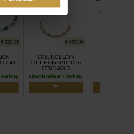
BROWN-OLIV
Binnenkort verw
€
229,00
€
169,00
LION
COEUR DE LION
10-0500
COLLIER 4639/10-1016
BEIGE-GOLD
 1 werkdag
Direct leverbaar, 1 werkdag