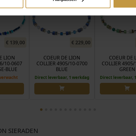
€
139,00
€
229,00
E LION
COEUR DE LION
COEUR DE 
6/10-0607
COLLIER 4905/10-0700
COLLIER 4905/
E-BLUE
BLUE
GREEN
verwacht
Direct leverbaar, 1 werkdag
Direct leverbaar,
ON SIERADEN