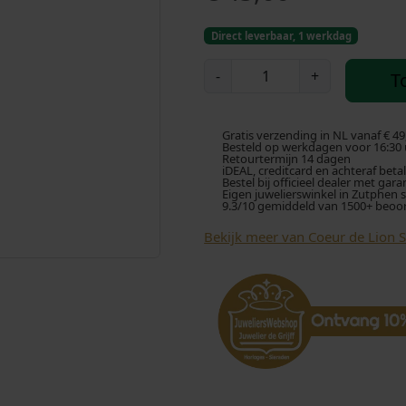
Direct leverbaar, 1 werkdag
C
-
+
T
o
e
u
Gratis verzending in NL vanaf € 49
r
Besteld op werkdagen voor 16:30 u
Retourtermijn 14 dagen
d
iDEAL, creditcard en achteraf beta
Bestel bij officieel dealer met gara
e
Eigen juwelierswinkel in Zutphen 
9.3/10 gemiddeld van 1500+ beoo
L
i
Bekijk meer van Coeur de Lion 
o
n
C
o
l
l
i
e