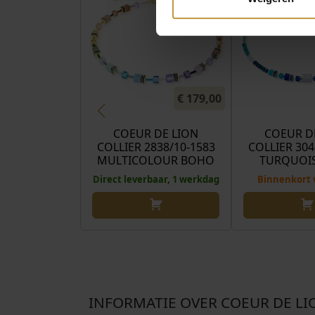
€
179,00
COEUR DE LION
COEUR D
COLLIER 2838/10-1583
COLLIER 304
MULTICOLOUR BOHO
TURQUOIS
Direct leverbaar, 1 werkdag
Binnenkort 
INFORMATIE OVER COEUR DE LI