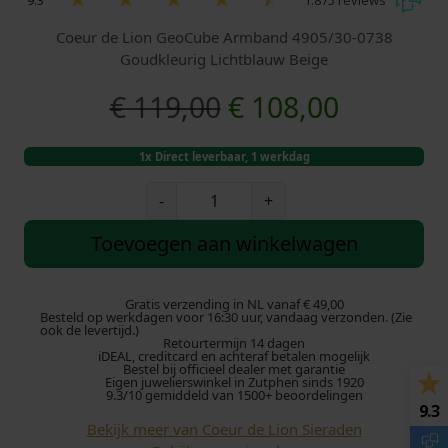
9.3
1.875 reviews
Coeur de Lion GeoCube Armband 4905/30-0738
Goudkleurig Lichtblauw Beige
O
H
€
119,00
€
108,00
o
u
1x Direct leverbaar, 1 werkdag
r
i
C
-
+
o
s
d
e
Toevoegen aan winkelwagen
u
p
i
r
d
Gratis verzending in NL vanaf € 49,00
r
g
Besteld op werkdagen voor 16:30 uur, vandaag verzonden. (Zie
e
ook de levertijd.)
Retourtermijn 14 dagen
L
o
e
iDEAL, creditcard en achteraf betalen mogelijk
i
Bestel bij officieel dealer met garantie
Eigen juwelierswinkel in Zutphen sinds 1920
o
n
p
9.3/10 gemiddeld van 1500+ beoordelingen
9.3
n
Bekijk meer van Coeur de Lion Sieraden
k
r
A