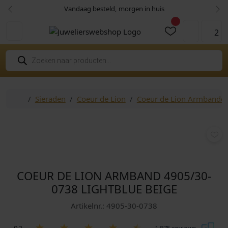
Skip to content
Skip to footer
Vandaag besteld, morgen in huis
Vorige
Vol
2
Cart
Account
P
r
o
d
u
c
Home
Sieraden
Coeur de Lion
Coeur de Lion Armbande
t
e
n
z
o
e
k
e
n
COEUR DE LION ARMBAND 4905/30-
0738 LIGHTBLUE BEIGE
Artikelnr.: 4905-30-0738