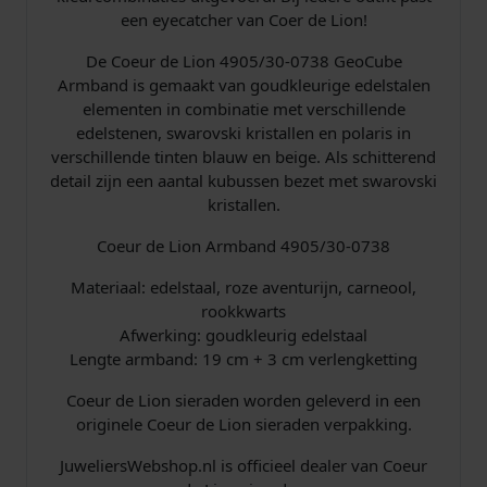
s
8
een eyecatcher van Coer de Lion!
h
w
,
t
De Coeur de Lion 4905/30-0738 GeoCube
b
Armband is gemaakt van goudkleurige edelstalen
a
0
l
elementen in combinatie met verschillende
u
edelstenen, swarovski kristallen en polaris in
s
0
e
verschillende tinten blauw en beige. Als schitterend
B
detail zijn een aantal kubussen bezet met swarovski
:
.
e
kristallen.
i
€
g
Coeur de Lion Armband 4905/30-0738
e
Materiaal: edelstaal, roze aventurijn, carneool,
a
a
rookkwarts
1
Afwerking: goudkleurig edelstaal
n
Lengte armband: 19 cm + 3 cm verlengketting
t
1
a
Coeur de Lion sieraden worden geleverd in een
l
9
originele Coeur de Lion sieraden verpakking.
,
JuweliersWebshop.nl is officieel dealer van Coeur