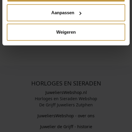
Coeur de Lion maakt kleurrijke, handgemaakte sieraden
met een moderne twist. Elk stuk straalt vrolijkheid,
Aanpassen
elegantie en kwaliteit uit. Perfect om je outfit te laten
stralen. Handgemaakt in Duitsland met liefde voor
design.
Weigeren
HORLOGES EN SIERADEN
JuweliersWebshop.nl
Horloges en Sieraden Webshop
De Grijff Juweliers Zutphen
JuweliersWebshop - over ons
Juwelier de Grijff - historie