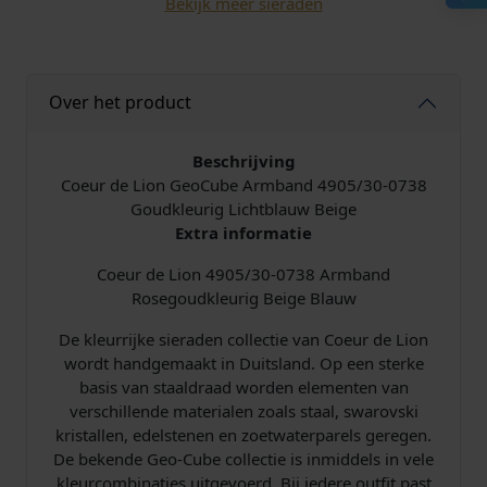
Bekijk meer sieraden
r
e
i
m
b
l
j
a
Over het product
n
i
s
d
4
Beschrijving
j
i
9
Coeur de Lion GeoCube Armband 4905/30-0738
0
Goudkleurig Lichtblauw Beige
k
s
5
Extra informatie
/
e
:
3
Coeur de Lion 4905/30-0738 Armband
0
Rosegoudkleurig Beige Blauw
p
€
-
De kleurrijke sieraden collectie van Coeur de Lion
0
r
wordt handgemaakt in Duitsland. Op een sterke
7
basis van staaldraad worden elementen van
3
i
1
verschillende materialen zoals staal, swarovski
8
kristallen, edelstenen en zoetwaterparels geregen.
L
j
0
De bekende Geo-Cube collectie is inmiddels in vele
i
kleurcombinaties uitgevoerd. Bij iedere outfit past
g