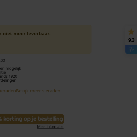
en niet meer leverbaar.
9.3
,00
len mogelijk
ntie
sinds 1920
rdelingen
Sieraden
Bekijk meer sieraden