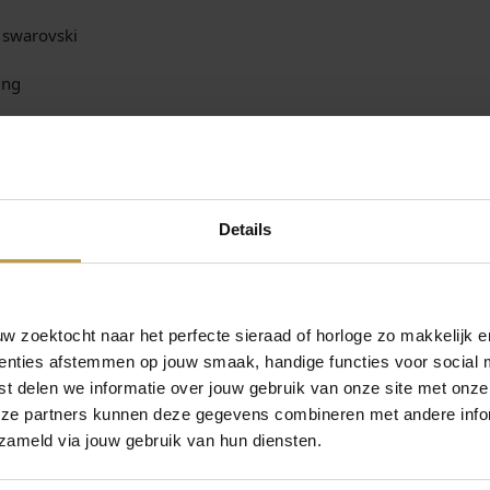
, swarovski
ing
een originele Coeur de Lion sieraden verpakking.
 Coeur de Lion sieraden
.nl. Gratis verzekerde verzending in NL.
Details
 zoektocht naar het perfecte sieraad of horloge zo makkelijk e
enties afstemmen op jouw smaak, handige functies voor social 
t delen we informatie over jouw gebruik van onze site met onze
eze partners kunnen deze gegevens combineren met andere infor
zameld via jouw gebruik van hun diensten.
MEER VAN COEUR DE LION SIERADEN