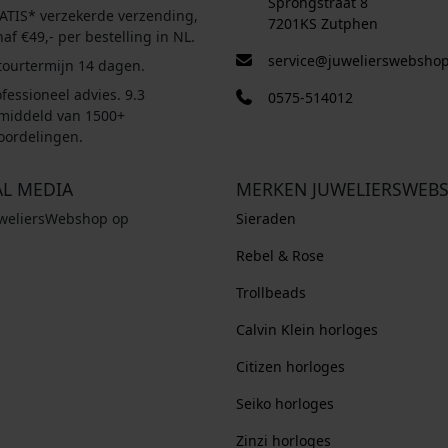
Sprongstraat 8
ATIS* verzekerde verzending,
7201KS Zutphen
af €49,- per bestelling in NL.
service@juwelierswebshop
tourtermijn 14 dagen.
fessioneel advies. 9.3
0575-514012
middeld van 1500+
oordelingen.
AL MEDIA
MERKEN JUWELIERSWEB
uweliersWebshop op
Sieraden
Rebel & Rose
Trollbeads
Calvin Klein horloges
Citizen horloges
Seiko horloges
Zinzi horloges