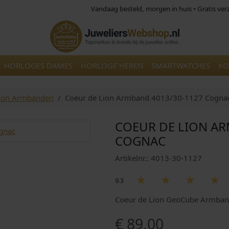
Vandaag besteld, morgen in huis • Gratis ve
HORLOGES DAMES
HORLOGE HEREN
SMARTWATCHES
KO
Lion Armbanden
Coeur de Lion Armband 4013/30-1127 Cogna
COEUR DE LION AR
COGNAC
Artikelnr.: 4013-30-1127
9.3
Coeur de Lion GeoCube Armba
€
89,00