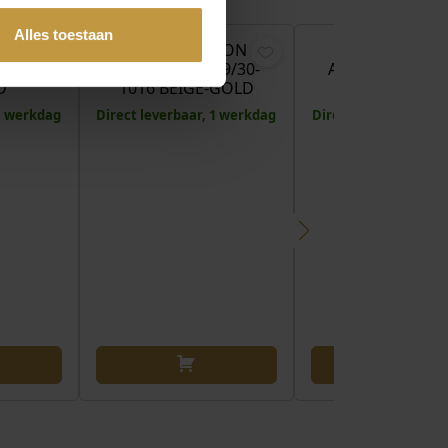
€
119,00
€
85,00
Alles toestaan
LION
COEUR DE LION
COEUR DE LI
5/30-
ARMBAND 4639/30-
ARMBAND 4312/
D
1016 BEIGE-GOLD
1100 BROW
 1 werkdag
Direct leverbaar, 1 werkdag
Direct leverbaar, 1 