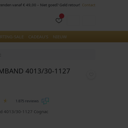
rzenden vanaf € 49,00 – Niet goed? Geld retour!
Contact
Cart
Account
RTING-SALE
CADEAU’S
NIEUW
c
MBAND 4013/30-1127
1.875 reviews
nd 4013/30-1127 Cognac