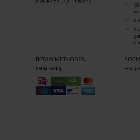
Juwelier de Grijff - historie
GR
van
Re
Pro
ge
be
BETAALMETHODEN
SOCI
Betaal veilig
Volg J