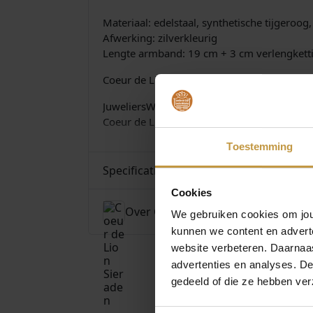
Materiaal: edelstaal, synthetische tijgeroog
Afwerking: zilverkleurig
Lengte armband: 19 cm + 3 cm verlengkett
Coeur de Lion sieraden worden geleverd in 
JuweliersWebshop.nl is officieel dealer van
Coeur de Lion Sieraden bij Juwelierswebshop
Toestemming
Specificaties
Cookies
Over Coeur de Lion Sieraden
We gebruiken cookies om jouw
kunnen we content en advert
website verbeteren. Daarnaas
advertenties en analyses. D
gedeeld of die ze hebben ver