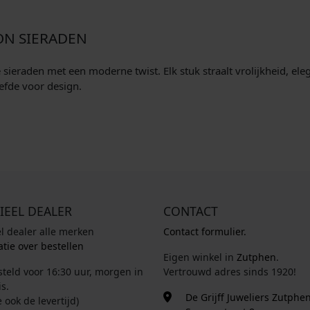
ON SIERADEN
eraden met een moderne twist. Elk stuk straalt vrolijkheid, elegan
efde voor design.
IEEL DEALER
CONTACT
el dealer alle merken
Contact formulier.
tie over bestellen
Eigen winkel in
Zutphen
.
steld voor 16:30 uur, morgen in
Vertrouwd adres sinds 1920!
s.
De Grijff Juweliers Zutphe
e ook de levertijd)