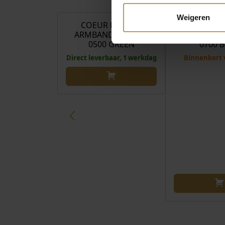
€
85,00
Weigeren
COEUR DE LION
COEUR D
ARMBAND 4354/30-
ARMBAND 4
0500 GREEN
0700 
Direct leverbaar, 1 werkdag
Binnenkort 