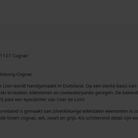
-1127 Cognac
kleurig Cognac
 de Lion wordt handgemaakt in Duitsland. Op een sterke basis va
vski kristallen, edelstenen en zoetwaterparels geregen. De bekend
fit past een eyecatcher van Coer de Lion!
band is gemaakt van zilverkleurige edelstalen elementen in co
ende tinten cognaz, wit, zwart en grijs. Als schitterend detail zij