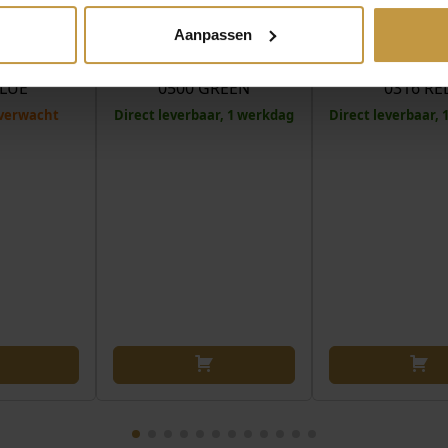
€
119,00
€
119,00
Aanpassen
E LION
COEUR DE LION
COEUR DE 
905/30-
ARMBAND 4905/30-
ARMBAND 490
BLUE
0500 GREEN
0316 RE
verwacht
Direct leverbaar, 1 werkdag
Direct leverbaar,