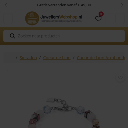
Skip to content
Skip to footer
Gratis verzenden vanaf € 49,00
Vorige
Vol
0
Cart
Account
P
r
o
d
u
c
Home
Sieraden
Coeur de Lion
Coeur de Lion Armbande
t
e
n
z
o
e
k
e
n